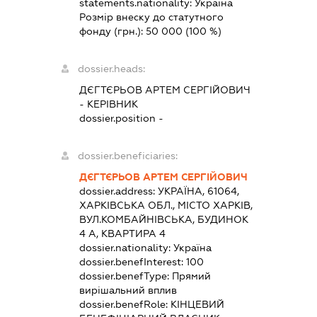
statements.nationality:
Україна
Розмір внеску до статутного
фонду (грн.):
50 000
(100 %)
dossier.heads:
ДЄГТЄРЬОВ АРТЕМ СЕРГІЙОВИЧ
-
КЕРІВНИК
dossier.position -
dossier.beneficiaries:
ДЄГТЄРЬОВ АРТЕМ СЕРГІЙОВИЧ
dossier.address:
УКРАЇНА, 61064,
ХАРКІВСЬКА ОБЛ., МІСТО ХАРКІВ,
ВУЛ.КОМБАЙНІВСЬКА, БУДИНОК
4 А, КВАРТИРА 4
dossier.nationality:
Україна
dossier.benefInterest:
100
dossier.benefType:
Прямий
вирішальний вплив
dossier.benefRole:
КІНЦЕВИЙ