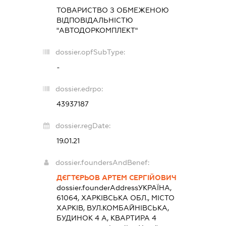
ТОВАРИСТВО З ОБМЕЖЕНОЮ
ВІДПОВІДАЛЬНІСТЮ
"АВТОДОРКОМПЛЕКТ"
dossier.opfSubType:
-
dossier.edrpo:
43937187
dossier.regDate:
19.01.21
dossier.foundersAndBenef:
ДЄГТЄРЬОВ АРТЕМ СЕРГІЙОВИЧ
dossier.founderAddress
УКРАЇНА,
61064, ХАРКІВСЬКА ОБЛ., МІСТО
ХАРКІВ, ВУЛ.КОМБАЙНІВСЬКА,
БУДИНОК 4 А, КВАРТИРА 4