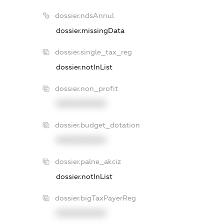
dossier.ndsAnnul
dossier.missingData
dossier.single_tax_reg
dossier.notInList
dossier.non_profit
XXXXXXXXXX
dossier.budget_dotation
XXXXXXXXXX
dossier.palne_akciz
dossier.notInList
dossier.bigTaxPayerReg
XXXXXXXXXX