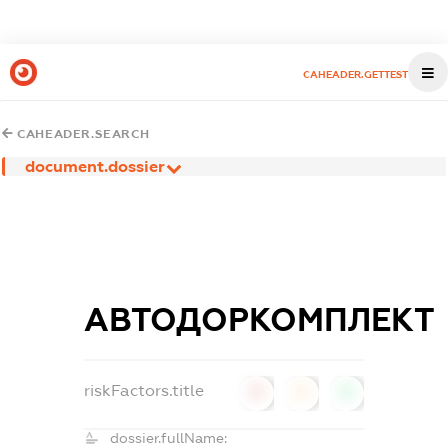
CAHEADER.GETTEST
CAHEADER.SEARCH
document.dossier
АВТОДОРКОМПЛЕКТ
riskFactors.title
0
0
0
dossier.fullName: