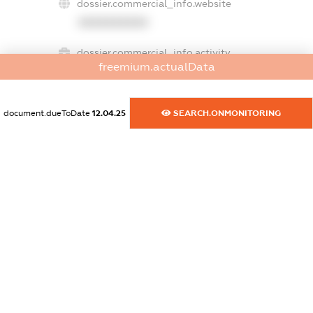
dossier.commercial_info.website
XXXXXXXXXX
dossier.commercial_info.activity
freemium.actualData
XXXXXXXXXX
document.dueToDate
12.04.25
SEARCH.ONMONITORING
freemium.exampleText_1
freemium.exampleText_2
freemium.anonymousPerSearch2
FREEMIUM.DETAILS
FREEMIUM.REGISTER