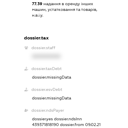
77.39
надання в оренду інших
машин, устатковання та товарів,
н.в.і.у.
dossier.tax
dossier.staff
XXXXXXXXXX
dossier.taxDebt
dossier.missingData
dossier.esvDebt
dossier.missingData
dossier.ndsPayer
dossier.yes
dossier.ndsInn
439371818190
dossier.from 09.02.21