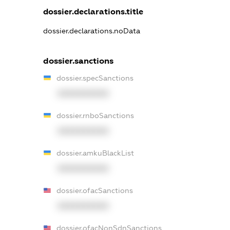
dossier.declarations.title
dossier.declarations.noData
dossier.sanctions
dossier.specSanctions
XXXXXXXXXX
dossier.rnboSanctions
XXXXXXXXXX
dossier.amkuBlackList
XXXXXXXXXX
dossier.ofacSanctions
XXXXXXXXXX
dossier.ofacNonSdnSanctions