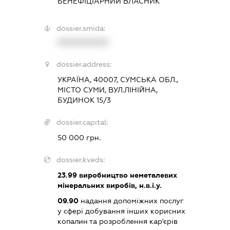
БЕНЕФІЦІАРНИЙ ВЛАСНИК
dossier.smida:
XXXXXXXXXX
dossier.address:
УКРАЇНА, 40007, СУМСЬКА ОБЛ.,
МІСТО СУМИ, ВУЛ.ЛІНІЙНА,
БУДИНОК 15/3
dossier.capital:
50 000 грн.
dossier.kveds:
23.99
виробництво неметалевих
мінеральних виробів, н.в.і.у.
09.90
надання допоміжних послуг
у сфері добування інших корисних
копалин та розроблення кар'єрів