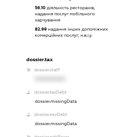
56.10
діяльність ресторанів,
надання послуг мобільного
харчування
82.99
надання інших допоміжних
комерційних послуг, н.в.і.у.
dossier.tax
dossier.staff
XXXXXXXXXX
dossier.taxDebt
dossier.missingData
dossier.esvDebt
dossier.missingData
dossier.ndsPayer