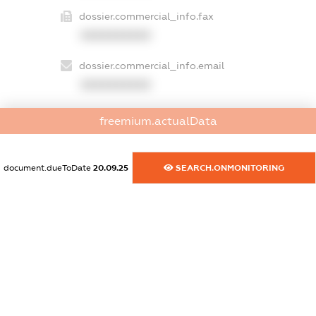
dossier.commercial_info.fax
XXXXXXXXXX
dossier.commercial_info.email
XXXXXXXXXX
dossier.commercial_info.website
freemium.actualData
XXXXXXXXXX
dossier.commercial_info.activity
document.dueToDate
20.09.25
SEARCH.ONMONITORING
XXXXXXXXXX
freemium.exampleText_1
freemium.exampleText_2
freemium.anonymousPerSearch2
FREEMIUM.DETAILS
FREEMIUM.REGISTER