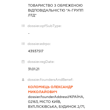
ТОВАРИСТВО З ОБМЕЖЕНОЮ
ВІДПОВІДАЛЬНІСТЮ "А-ГРУПП
ЛТД"
dossier.opfSubType:
-
dossier.edrpo:
43937517
dossier.regDate:
31.01.21
dossier.foundersAndBenef:
КОЛОМІЄЦЬ ОЛЕКСАНДР
МИКОЛАЙОВИЧ
dossier.founderAddress
УКРАЇНА,
02163, МІСТО КИЇВ,
ВУЛ.ЛІСКІВСЬКА, БУДИНОК 2/71,