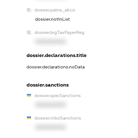
dossier.palne_akciz
dossier.notInList
dossier.bigTaxPayerReg
XXXXXXXXXX
dossier.declarations.title
dossier.declarations.noData
dossier.sanctions
dossier.specSanctions
XXXXXXXXXX
dossier.rnboSanctions
XXXXXXXXXX