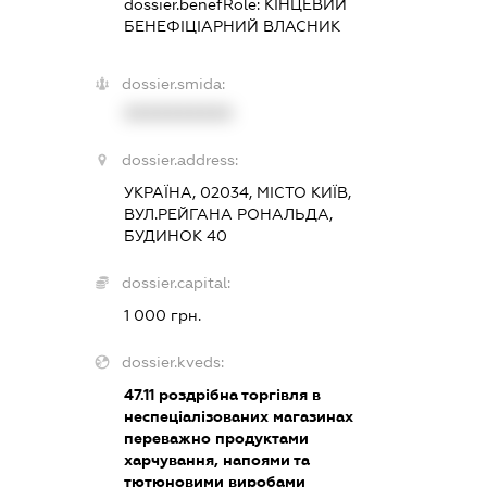
dossier.benefRole:
КІНЦЕВИЙ
БЕНЕФІЦІАРНИЙ ВЛАСНИК
dossier.smida:
XXXXXXXXXX
dossier.address:
УКРАЇНА, 02034, МІСТО КИЇВ,
ВУЛ.РЕЙГАНА РОНАЛЬДА,
БУДИНОК 40
dossier.capital:
1 000 грн.
dossier.kveds:
47.11
роздрібна торгівля в
неспеціалізованих магазинах
переважно продуктами
харчування, напоями та
тютюновими виробами