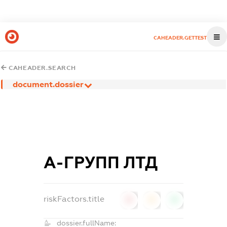
CAHEADER.GETTEST
CAHEADER.SEARCH
document.dossier
А-ГРУПП ЛТД
riskFactors.title
0
0
0
dossier.fullName: