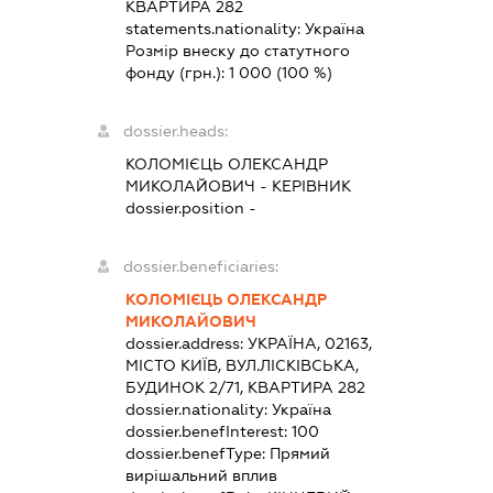
КВАРТИРА 282
statements.nationality:
Україна
Розмір внеску до статутного
фонду (грн.):
1 000
(100 %)
dossier.heads:
КОЛОМІЄЦЬ ОЛЕКСАНДР
МИКОЛАЙОВИЧ
-
КЕРІВНИК
dossier.position -
dossier.beneficiaries:
КОЛОМІЄЦЬ ОЛЕКСАНДР
МИКОЛАЙОВИЧ
dossier.address:
УКРАЇНА, 02163,
МІСТО КИЇВ, ВУЛ.ЛІСКІВСЬКА,
БУДИНОК 2/71, КВАРТИРА 282
dossier.nationality:
Україна
dossier.benefInterest:
100
dossier.benefType:
Прямий
вирішальний вплив