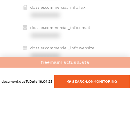
dossier.commercial_info.fax
XXXXXXXXXX
dossier.commercial_info.email
XXXXXXXXXX
dossier.commercial_info.website
XXXXXXXXXX
freemium.actualData
dossier.commercial_info.activity
XXXXXXXXXX
document.dueToDate
16.04.25
SEARCH.ONMONITORING
freemium.exampleText_1
freemium.exampleText_2
freemium.anonymousPerSearch2
FREEMIUM.DETAILS