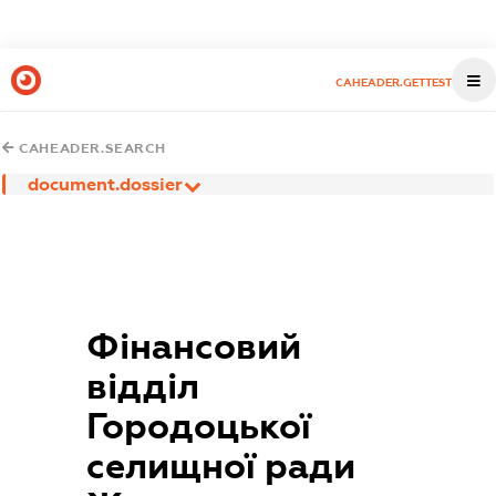
CAHEADER.GETTEST
CAHEADER.SEARCH
document.dossier
Фінансовий
відділ
Городоцької
селищної ради