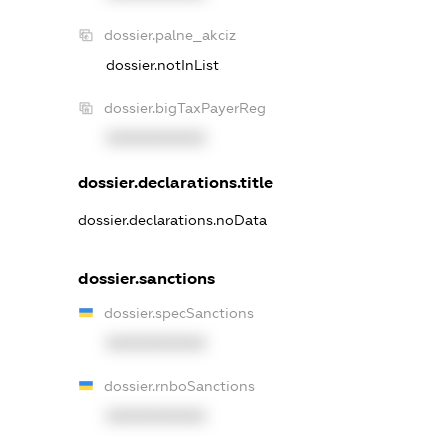
dossier.palne_akciz
dossier.notInList
dossier.bigTaxPayerReg
XXXXXXXXXX
dossier.declarations.title
dossier.declarations.noData
dossier.sanctions
dossier.specSanctions
XXXXXXXXXX
dossier.rnboSanctions
XXXXXXXXXX