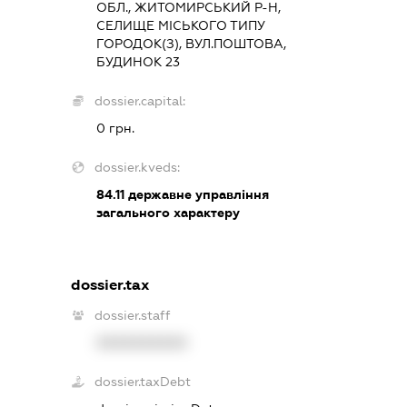
ОБЛ., ЖИТОМИРСЬКИЙ Р-Н,
СЕЛИЩЕ МІСЬКОГО ТИПУ
ГОРОДОК(З), ВУЛ.ПОШТОВА,
БУДИНОК 23
dossier.capital:
0 грн.
dossier.kveds:
84.11
державне управління
загального характеру
dossier.tax
dossier.staff
XXXXXXXXXX
dossier.taxDebt