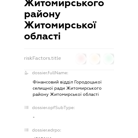
Житомирського
району
Житомирської
області
riskFactors.title
0
0
0
dossier.fullName:
Фінансовий відділ Городоцької
селищної ради Житомирського
району Житомирської області
dossier.opfSubType:
-
dossier.edrpo: