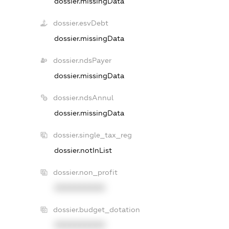
dossier.missingData
dossier.esvDebt
dossier.missingData
dossier.ndsPayer
dossier.missingData
dossier.ndsAnnul
dossier.missingData
dossier.single_tax_reg
dossier.notInList
dossier.non_profit
XXXXXXXXXX
dossier.budget_dotation
XXXXXXXXXX