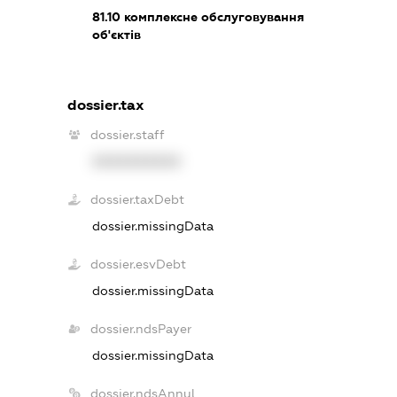
81.10
комплексне обслуговування
об'єктів
dossier.tax
dossier.staff
XXXXXXXXXX
dossier.taxDebt
dossier.missingData
dossier.esvDebt
dossier.missingData
dossier.ndsPayer
dossier.missingData
dossier.ndsAnnul