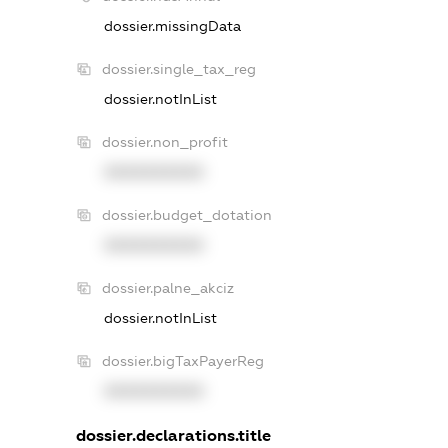
dossier.missingData
dossier.single_tax_reg
dossier.notInList
dossier.non_profit
XXXXXXXXXX
dossier.budget_dotation
XXXXXXXXXX
dossier.palne_akciz
dossier.notInList
dossier.bigTaxPayerReg
XXXXXXXXXX
dossier.declarations.title