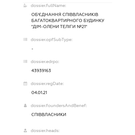
dossier.fullName:
ОБ'ЄДНАННЯ СПІВВЛАСНИКІВ
БАГАТОКВАРТИРНОГО БУДИНКУ
"ДІМ-ОЛЕНИ ТЕЛІГИ №21"
dossier.opfSubType:
-
dossier.edrpo:
43939163
dossier.regDate:
04.01.21
dossier.foundersAndBenef:
СПІВВЛАСНИКИ
dossier.heads: