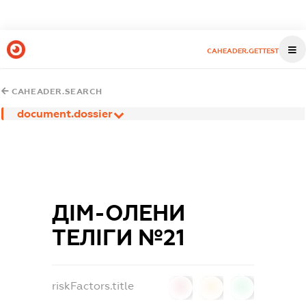
CAHEADER.GETTEST
CAHEADER.SEARCH
document.dossier
ДІМ-ОЛЕНИ
ТЕЛІГИ №21
riskFactors.title
0
0
0