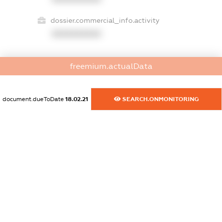
dossier.commercial_info.activity
XXXXXXXXXX
freemium.actualData
freemium.exampleText_1
freemium.exampleText_2
freemium.anonymousPerSearch2
document.dueToDate
18.02.21
SEARCH.ONMONITORING
FREEMIUM.DETAILS
FREEMIUM.REGISTER