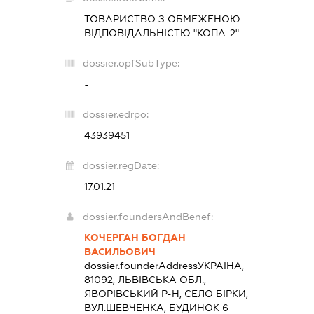
ТОВАРИСТВО З ОБМЕЖЕНОЮ
ВІДПОВІДАЛЬНІСТЮ "КОПА-2"
dossier.opfSubType:
-
dossier.edrpo:
43939451
dossier.regDate:
17.01.21
dossier.foundersAndBenef:
КОЧЕРГАН БОГДАН
ВАСИЛЬОВИЧ
dossier.founderAddress
УКРАЇНА,
81092, ЛЬВІВСЬКА ОБЛ.,
ЯВОРІВСЬКИЙ Р-Н, СЕЛО БІРКИ,
ВУЛ.ШЕВЧЕНКА, БУДИНОК 6