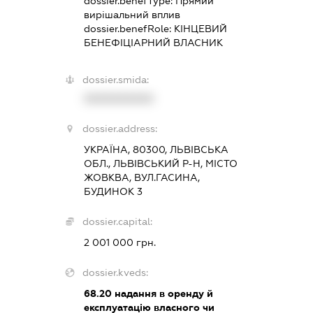
dossier.benefType:
Прямий
вирішальний вплив
dossier.benefRole:
КІНЦЕВИЙ
БЕНЕФІЦІАРНИЙ ВЛАСНИК
dossier.smida:
XXXXXXXXXX
dossier.address:
УКРАЇНА, 80300, ЛЬВІВСЬКА
ОБЛ., ЛЬВІВСЬКИЙ Р-Н, МІСТО
ЖОВКВА, ВУЛ.ГАСИНА,
БУДИНОК 3
dossier.capital:
2 001 000 грн.
dossier.kveds:
68.20
надання в оренду й
експлуатацію власного чи