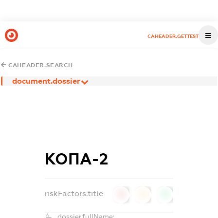
CAHEADER.GETTEST
CAHEADER.SEARCH
document.dossier
КОПА-2
riskFactors.title
0
0
0
dossier.fullName: