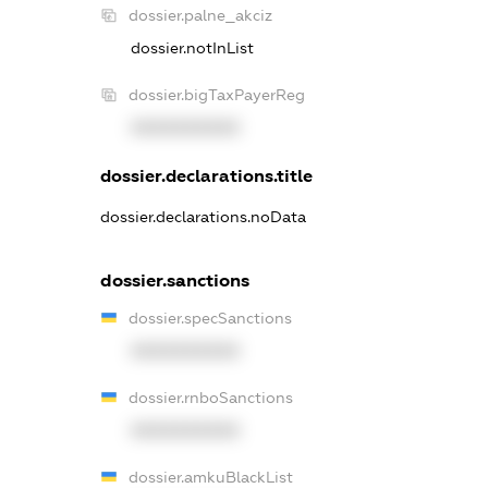
dossier.palne_akciz
dossier.notInList
dossier.bigTaxPayerReg
XXXXXXXXXX
dossier.declarations.title
dossier.declarations.noData
dossier.sanctions
dossier.specSanctions
XXXXXXXXXX
dossier.rnboSanctions
XXXXXXXXXX
dossier.amkuBlackList