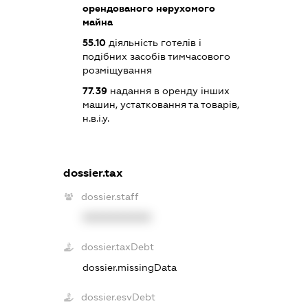
орендованого нерухомого
майна
55.10
діяльність готелів і
подібних засобів тимчасового
розміщування
77.39
надання в оренду інших
машин, устатковання та товарів,
н.в.і.у.
dossier.tax
dossier.staff
XXXXXXXXXX
dossier.taxDebt
dossier.missingData
dossier.esvDebt