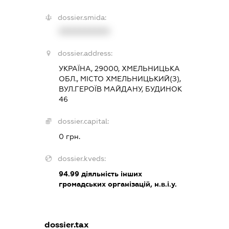
dossier.smida:
XXXXXXXXXX
dossier.address:
УКРАЇНА, 29000, ХМЕЛЬНИЦЬКА
ОБЛ., МІСТО ХМЕЛЬНИЦЬКИЙ(З),
ВУЛ.ГЕРОЇВ МАЙДАНУ, БУДИНОК
46
dossier.capital:
0 грн.
dossier.kveds:
94.99
діяльність інших
громадських організацій, н.в.і.у.
dossier.tax