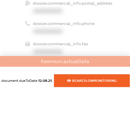
dossier.commercial_info.postal_address
XXXXXXXXXX
dossier.commercial_info.phone
XXXXXXXXXX
dossier.commercial_info.fax
XXXXXXXXXX
freemium.actualData
dossier.commercial_info.email
XXXXXXXXXX
document.dueToDate
12.08.25
SEARCH.ONMONITORING
dossier.commercial_info.website
XXXXXXXXXX
dossier.commercial_info.activity
XXXXXXXXXX