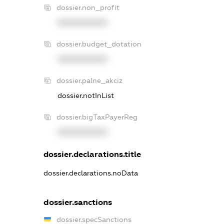
dossier.non_profit
XXXXXXXXXX
dossier.budget_dotation
XXXXXXXXXX
dossier.palne_akciz
dossier.notInList
dossier.bigTaxPayerReg
XXXXXXXXXX
dossier.declarations.title
dossier.declarations.noData
dossier.sanctions
dossier.specSanctions