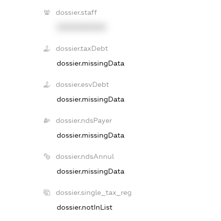
dossier.staff
XXXXXXXXXX
dossier.taxDebt
dossier.missingData
dossier.esvDebt
dossier.missingData
dossier.ndsPayer
dossier.missingData
dossier.ndsAnnul
dossier.missingData
dossier.single_tax_reg
dossier.notInList