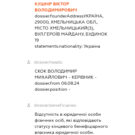
КУШНІР ВІКТОР
ВОЛОДИМИРОВИЧ
dossier.founderAddress
УКРАЇНА,
29000, ХМЕЛЬНИЦЬКА ОБЛ.,
МІСТО ХМЕЛЬНИЦЬКИЙ(З),
ВУЛ.ГЕРОЇВ МАЙДАНУ, БУДИНОК
19
statements.nationality:
Україна
dossier.heads:
СКОК ВОЛОДИМИР
МИХАЙЛОВИЧ
-
КЕРІВНИК
-
dossier.from 06.08.24
dossier.position -
dossier.beneficiaries:
Відсутність в юридичної особи
фізичних осіб, які відповідають
статусу кінцевого бенефіціарного
власника юридичної особи.