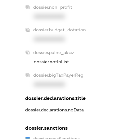
dossier.non_profit
XXXXXXXXXX
dossier.budget_dotation
XXXXXXXXXX
dossier.palne_akciz
dossier.notInList
dossier.bigTaxPayerReg
XXXXXXXXXX
dossier.declarations.title
dossier.declarations.noData
dossier.sanctions
dossier.specSanctions