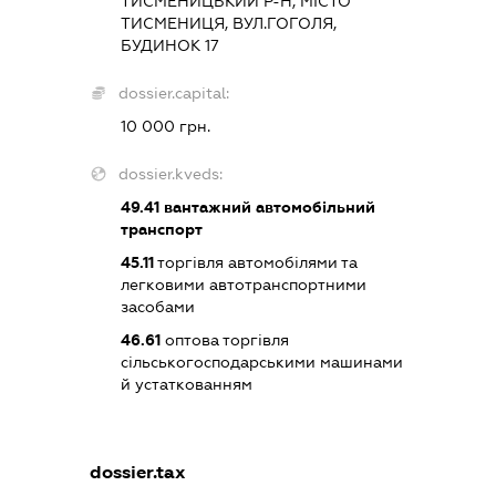
ТИСМЕНИЦЬКИЙ Р-Н, МІСТО
ТИСМЕНИЦЯ, ВУЛ.ГОГОЛЯ,
БУДИНОК 17
dossier.capital:
10 000 грн.
dossier.kveds:
49.41
вантажний автомобільний
транспорт
45.11
торгівля автомобілями та
легковими автотранспортними
засобами
46.61
оптова торгівля
сільськогосподарськими машинами
й устаткованням
dossier.tax