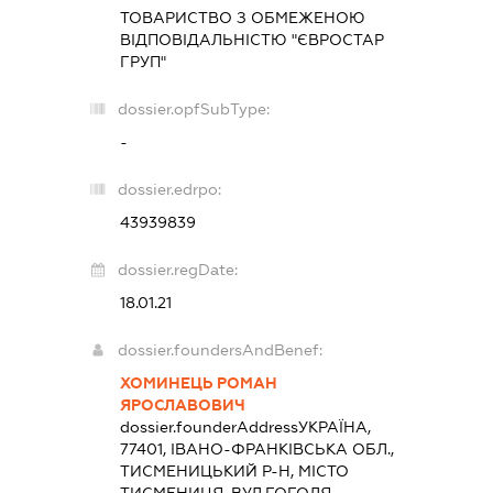
ТОВАРИСТВО З ОБМЕЖЕНОЮ
ВІДПОВІДАЛЬНІСТЮ "ЄВРОСТАР
ГРУП"
dossier.opfSubType:
-
dossier.edrpo:
43939839
dossier.regDate:
18.01.21
dossier.foundersAndBenef:
ХОМИНЕЦЬ РОМАН
ЯРОСЛАВОВИЧ
dossier.founderAddress
УКРАЇНА,
77401, ІВАНО-ФРАНКІВСЬКА ОБЛ.,
ТИСМЕНИЦЬКИЙ Р-Н, МІСТО