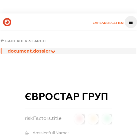
CAHEADER.GETTEST
CAHEADER.SEARCH
document.dossier
ЄВРОСТАР ГРУП
riskFactors.title
0
0
0
dossier.fullName: