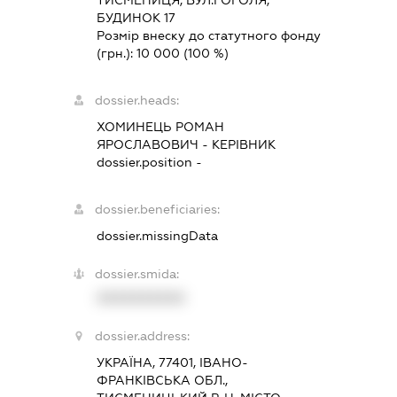
ТИСМЕНИЦЯ, ВУЛ.ГОГОЛЯ,
БУДИНОК 17
Розмір внеску до статутного фонду
(грн.):
10 000
(100 %)
dossier.heads:
ХОМИНЕЦЬ РОМАН
ЯРОСЛАВОВИЧ
-
КЕРІВНИК
dossier.position -
dossier.beneficiaries:
dossier.missingData
dossier.smida:
XXXXXXXXXX
dossier.address:
УКРАЇНА, 77401, ІВАНО-
ФРАНКІВСЬКА ОБЛ.,