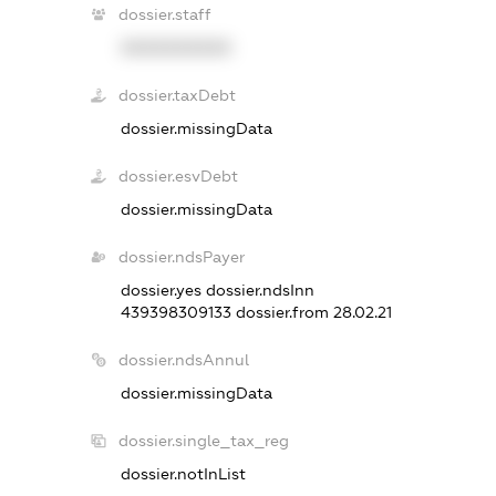
dossier.staff
XXXXXXXXXX
dossier.taxDebt
dossier.missingData
dossier.esvDebt
dossier.missingData
dossier.ndsPayer
dossier.yes
dossier.ndsInn
439398309133
dossier.from 28.02.21
dossier.ndsAnnul
dossier.missingData
dossier.single_tax_reg
dossier.notInList