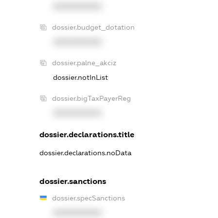
XXXXXXXXXX
dossier.budget_dotation
XXXXXXXXXX
dossier.palne_akciz
dossier.notInList
dossier.bigTaxPayerReg
XXXXXXXXXX
dossier.declarations.title
dossier.declarations.noData
dossier.sanctions
dossier.specSanctions
XXXXXXXXXX