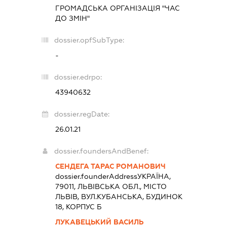
ГРОМАДСЬКА ОРГАНІЗАЦІЯ "ЧАС
ДО ЗМІН"
dossier.opfSubType:
-
dossier.edrpo:
43940632
dossier.regDate:
26.01.21
dossier.foundersAndBenef:
СЕНДЕГА ТАРАС РОМАНОВИЧ
dossier.founderAddress
УКРАЇНА,
79011, ЛЬВІВСЬКА ОБЛ., МІСТО
ЛЬВІВ, ВУЛ.КУБАНСЬКА, БУДИНОК
18, КОРПУС Б
ЛУКАВЕЦЬКИЙ ВАСИЛЬ