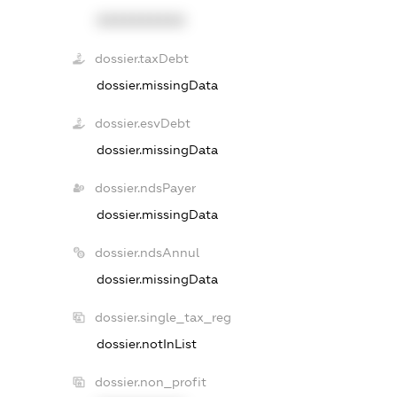
XXXXXXXXXX
dossier.taxDebt
dossier.missingData
dossier.esvDebt
dossier.missingData
dossier.ndsPayer
dossier.missingData
dossier.ndsAnnul
dossier.missingData
dossier.single_tax_reg
dossier.notInList
dossier.non_profit