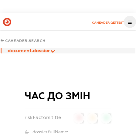
CAHEADER.GETTEST
CAHEADER.SEARCH
document.dossier
ЧАС ДО ЗМІН
riskFactors.title
0
0
0
dossier.fullName: