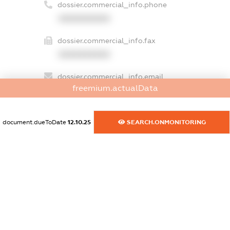
dossier.commercial_info.phone
XXXXXXXXXX
dossier.commercial_info.fax
XXXXXXXXXX
dossier.commercial_info.email
freemium.actualData
XXXXXXXXXX
dossier.commercial_info.website
document.dueToDate
12.10.25
SEARCH.ONMONITORING
XXXXXXXXXX
dossier.commercial_info.activity
XXXXXXXXXX
freemium.exampleText_1
freemium.exampleText_2
freemium.anonymousPerSearch2