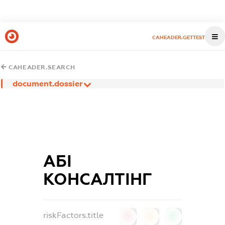
CAHEADER.GETTEST
CAHEADER.SEARCH
document.dossier
АБІ
КОНСАЛТІНГ
riskFactors.title
0
0
0