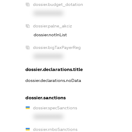
dossier.budget_dotation
XXXXXXXXXX
dossier.palne_akciz
dossier.notInList
dossier.bigTaxPayerReg
XXXXXXXXXX
dossier.declarations.title
dossier.declarations.noData
dossier.sanctions
dossier.specSanctions
XXXXXXXXXX
dossier.rnboSanctions