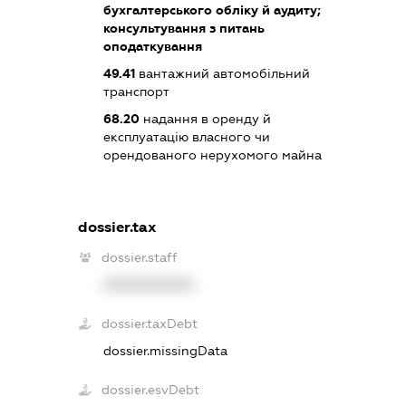
бухгалтерського обліку й аудиту;
консультування з питань
оподаткування
49.41
вантажний автомобільний
транспорт
68.20
надання в оренду й
експлуатацію власного чи
орендованого нерухомого майна
dossier.tax
dossier.staff
XXXXXXXXXX
dossier.taxDebt
dossier.missingData
dossier.esvDebt