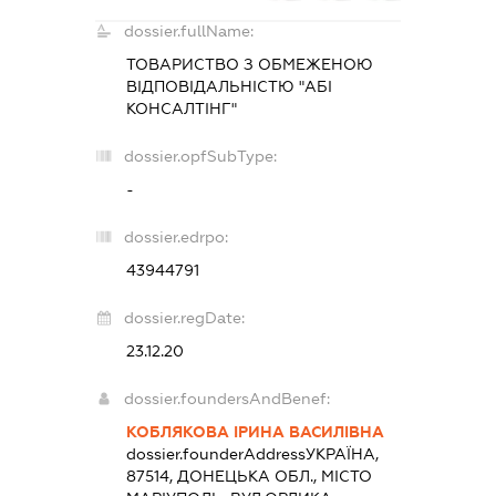
dossier.fullName:
ТОВАРИСТВО З ОБМЕЖЕНОЮ
ВІДПОВІДАЛЬНІСТЮ "АБІ
КОНСАЛТІНГ"
dossier.opfSubType:
-
dossier.edrpo:
43944791
dossier.regDate:
23.12.20
dossier.foundersAndBenef:
КОБЛЯКОВА ІРИНА ВАСИЛІВНА
dossier.founderAddress
УКРАЇНА,
87514, ДОНЕЦЬКА ОБЛ., МІСТО