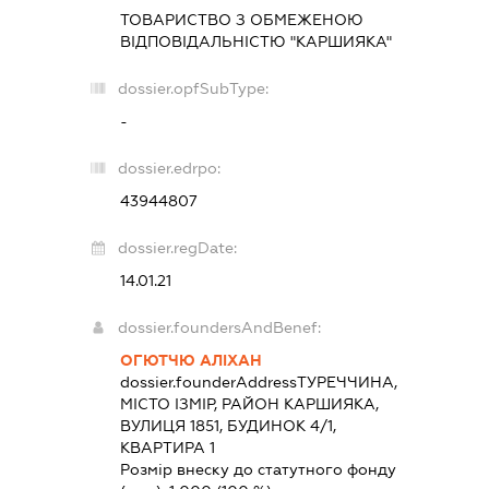
ТОВАРИСТВО З ОБМЕЖЕНОЮ
ВІДПОВІДАЛЬНІСТЮ "КАРШИЯКА"
dossier.opfSubType:
-
dossier.edrpo:
43944807
dossier.regDate:
14.01.21
dossier.foundersAndBenef:
ОГЮТЧЮ АЛІХАН
dossier.founderAddress
ТУРЕЧЧИНА,
МІСТО ІЗМІР, РАЙОН КАРШИЯКА,
ВУЛИЦЯ 1851, БУДИНОК 4/1,
КВАРТИРА 1
Розмір внеску до статутного фонду