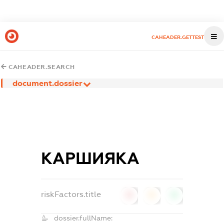
CAHEADER.GETTEST
CAHEADER.SEARCH
document.dossier
КАРШИЯКА
riskFactors.title
0
0
0
dossier.fullName: