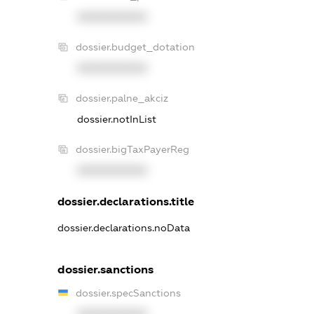
XXXXXXXXXX
dossier.budget_dotation
XXXXXXXXXX
dossier.palne_akciz
dossier.notInList
dossier.bigTaxPayerReg
XXXXXXXXXX
dossier.declarations.title
dossier.declarations.noData
dossier.sanctions
dossier.specSanctions
XXXXXXXXXX