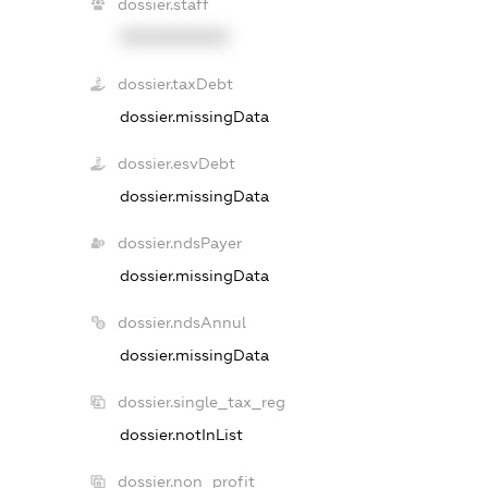
dossier.staff
XXXXXXXXXX
dossier.taxDebt
dossier.missingData
dossier.esvDebt
dossier.missingData
dossier.ndsPayer
dossier.missingData
dossier.ndsAnnul
dossier.missingData
dossier.single_tax_reg
dossier.notInList
dossier.non_profit