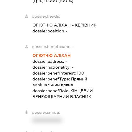
(грн.):
1 000
(100 %)
dossier.heads:
ОГЮТЧЮ АЛІХАН
-
КЕРІВНИК
dossier.position -
dossier.beneficiaries:
ОГЮТЧЮ АЛІХАН
dossier.address:
-
dossier.nationality:
-
dossier.benefInterest:
100
dossier.benefType:
Прямий
вирішальний вплив
dossier.benefRole:
КІНЦЕВИЙ
БЕНЕФІЦІАРНИЙ ВЛАСНИК
dossier.smida:
XXXXXXXXXX