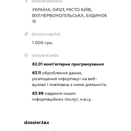
dossier.address:
УКРАЇНА, 04123, МІСТО КИЇВ,
ВУЛ.ЧЕРВОНОПІЛЬСЬКА, БУДИНОК
15
dossier.capital:
1 000 грн.
dossier.kveds:
62.01
комп'ютерне програмування
63.11
оброблення даних,
розміщення інформації на веб-
вузлах і пов'язана з ними діяльність
63.99
надання інших
інформаційних послуг, н.в.і.у.
dossier.tax