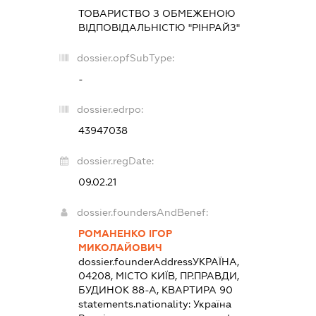
ТОВАРИСТВО З ОБМЕЖЕНОЮ
ВІДПОВІДАЛЬНІСТЮ "РІНРАЙЗ"
dossier.opfSubType:
-
dossier.edrpo:
43947038
dossier.regDate:
09.02.21
dossier.foundersAndBenef:
РОМАНЕНКО ІГОР
МИКОЛАЙОВИЧ
dossier.founderAddress
УКРАЇНА,
04208, МІСТО КИЇВ, ПР.ПРАВДИ,
БУДИНОК 88-А, КВАРТИРА 90
statements.nationality:
Україна