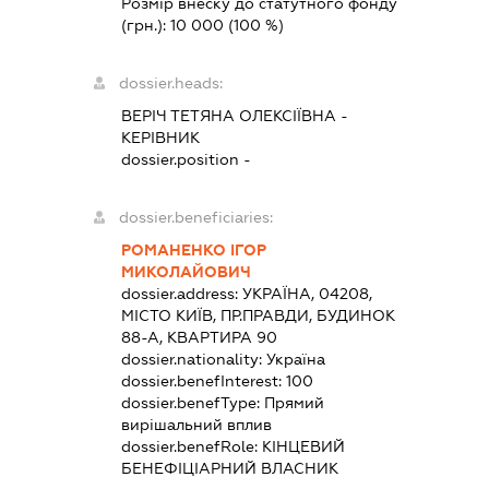
Розмір внеску до статутного фонду
(грн.):
10 000
(100 %)
dossier.heads:
ВЕРІЧ ТЕТЯНА ОЛЕКСІЇВНА
-
КЕРІВНИК
dossier.position -
dossier.beneficiaries:
РОМАНЕНКО ІГОР
МИКОЛАЙОВИЧ
dossier.address:
УКРАЇНА, 04208,
МІСТО КИЇВ, ПР.ПРАВДИ, БУДИНОК
88-А, КВАРТИРА 90
dossier.nationality:
Україна
dossier.benefInterest:
100
dossier.benefType:
Прямий
вирішальний вплив
dossier.benefRole:
КІНЦЕВИЙ
БЕНЕФІЦІАРНИЙ ВЛАСНИК