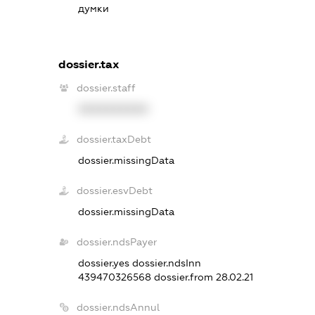
думки
dossier.tax
dossier.staff
XXXXXXXXXX
dossier.taxDebt
dossier.missingData
dossier.esvDebt
dossier.missingData
dossier.ndsPayer
dossier.yes
dossier.ndsInn
439470326568
dossier.from 28.02.21
dossier.ndsAnnul