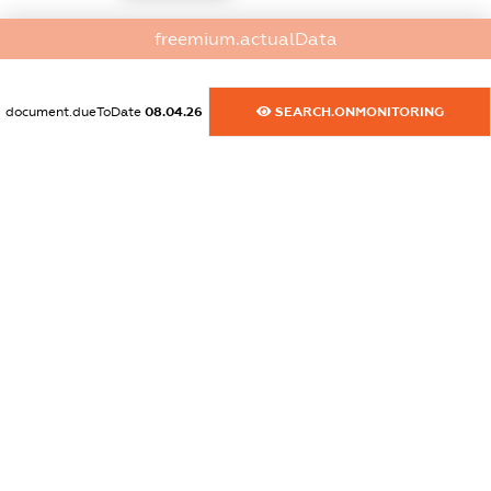
dossier.commercial_info.activity
freemium.actualData
XXXXXXXXXX
document.dueToDate
08.04.26
SEARCH.ONMONITORING
freemium.exampleText_1
freemium.exampleText_2
freemium.anonymousPerSearch2
FREEMIUM.DETAILS
FREEMIUM.REGISTER