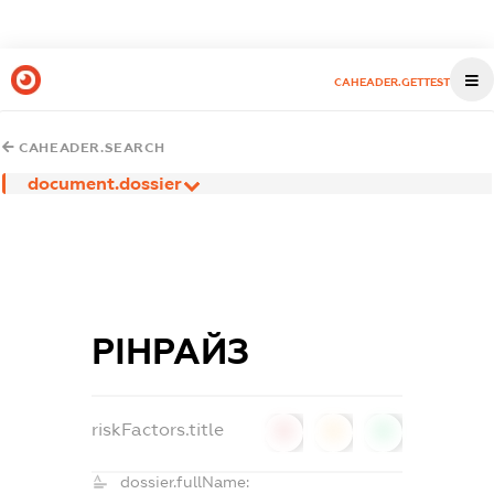
CAHEADER.GETTEST
CAHEADER.SEARCH
document.dossier
РІНРАЙЗ
riskFactors.title
0
0
0
dossier.fullName: