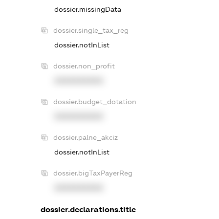
dossier.missingData
dossier.single_tax_reg
dossier.notInList
dossier.non_profit
XXXXXXXXXX
dossier.budget_dotation
XXXXXXXXXX
dossier.palne_akciz
dossier.notInList
dossier.bigTaxPayerReg
XXXXXXXXXX
dossier.declarations.title