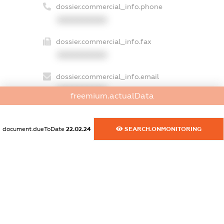
dossier.commercial_info.phone
XXXXXXXXXX
dossier.commercial_info.fax
XXXXXXXXXX
dossier.commercial_info.email
XXXXXXXXXX
freemium.actualData
dossier.commercial_info.website
XXXXXXXXXX
document.dueToDate
22.02.24
SEARCH.ONMONITORING
dossier.commercial_info.activity
XXXXXXXXXX
freemium.exampleText_1
freemium.exampleText_2
freemium.anonymousPerSearch2