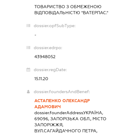
ТОВАРИСТВО З ОБМЕЖЕНОЮ
ВІДПОВІДАЛЬНІСТЮ "ВАТЕРПАС."
dossier.opfSubType:
-
dossier.edrpo:
43948052
dossier.regDate:
15.11.20
dossier.foundersAndBenef:
АСТАПЕНКО ОЛЕКСАНДР
АДАМОВИЧ
dossier.founderAddress
УКРАЇНА,
69096, ЗАПОРІЗЬКА ОБЛ., МІСТО
ЗАПОРІЖЖЯ,
ВУЛ.САГАЙДАЧНОГО ПЕТРА,