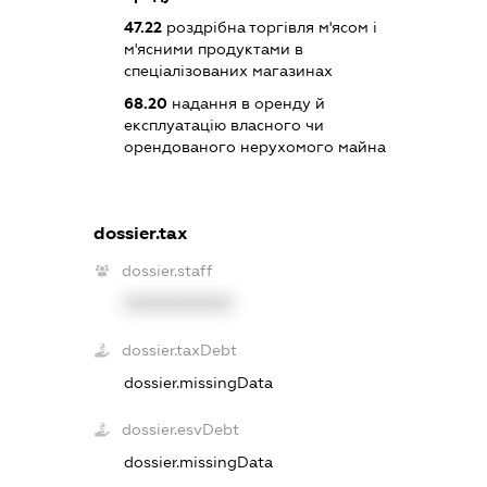
47.22
роздрібна торгівля м'ясом і
м'ясними продуктами в
спеціалізованих магазинах
68.20
надання в оренду й
експлуатацію власного чи
орендованого нерухомого майна
dossier.tax
dossier.staff
XXXXXXXXXX
dossier.taxDebt
dossier.missingData
dossier.esvDebt
dossier.missingData