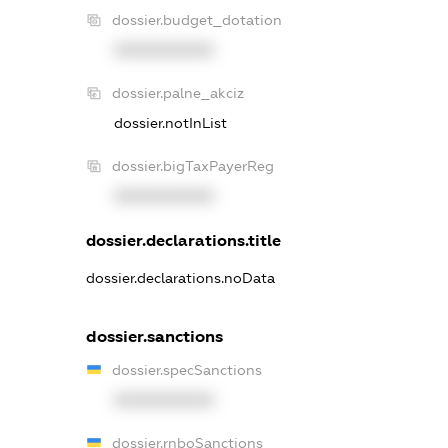
dossier.budget_dotation
XXXXXXXXXX
dossier.palne_akciz
dossier.notInList
dossier.bigTaxPayerReg
XXXXXXXXXX
dossier.declarations.title
dossier.declarations.noData
dossier.sanctions
dossier.specSanctions
XXXXXXXXXX
dossier.rnboSanctions