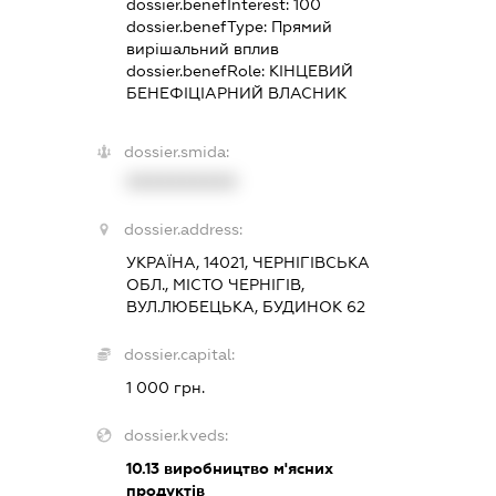
dossier.benefInterest:
100
dossier.benefType:
Прямий
вирішальний вплив
dossier.benefRole:
КІНЦЕВИЙ
БЕНЕФІЦІАРНИЙ ВЛАСНИК
dossier.smida:
XXXXXXXXXX
dossier.address:
УКРАЇНА, 14021, ЧЕРНІГІВСЬКА
ОБЛ., МІСТО ЧЕРНІГІВ,
ВУЛ.ЛЮБЕЦЬКА, БУДИНОК 62
dossier.capital:
1 000 грн.
dossier.kveds:
10.13
виробництво м'ясних
продуктів