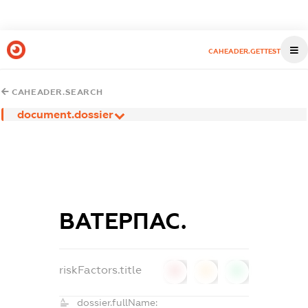
CAHEADER.GETTEST
CAHEADER.SEARCH
document.dossier
ВАТЕРПАС.
riskFactors.title
0
0
0
dossier.fullName: