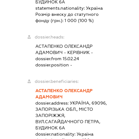
БУДИНОК 6А
statements.nationality:
Україна
Розмір внеску до статутного
фонду (грн.):
1 000
(100 %)
dossier.heads:
АСТАПЕНКО ОЛЕКСАНДР
АДАМОВИЧ
-
КЕРІВНИК
-
dossier.from 15.02.24
dossier.position -
dossier.beneficiaries:
АСТАПЕНКО ОЛЕКСАНДР
АДАМОВИЧ
dossier.address:
УКРАЇНА, 69096,
ЗАПОРІЗЬКА ОБЛ., МІСТО
ЗАПОРІЖЖЯ,
ВУЛ.САГАЙДАЧНОГО ПЕТРА,
БУДИНОК 6А
dossier.nationality:
Україна