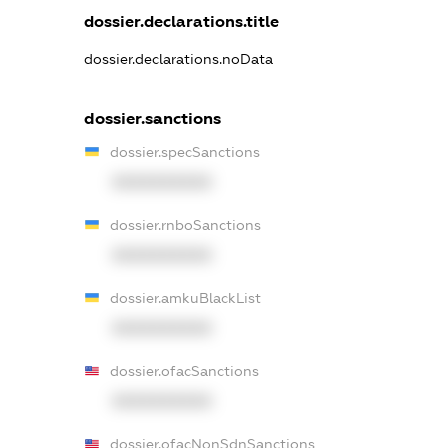
dossier.declarations.title
dossier.declarations.noData
dossier.sanctions
dossier.specSanctions
XXXXXXXXXX
dossier.rnboSanctions
XXXXXXXXXX
dossier.amkuBlackList
XXXXXXXXXX
dossier.ofacSanctions
XXXXXXXXXX
dossier.ofacNonSdnSanctions