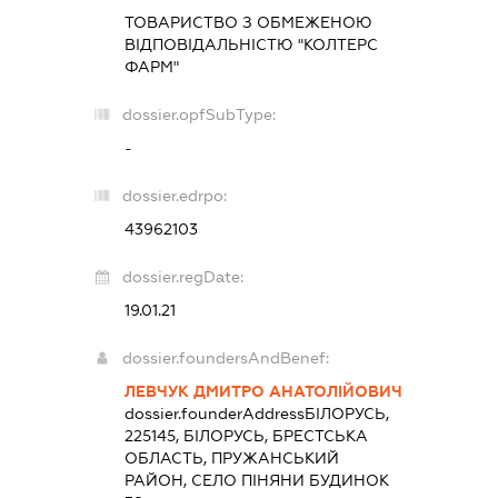
ТОВАРИСТВО З ОБМЕЖЕНОЮ
ВІДПОВІДАЛЬНІСТЮ "КОЛТЕРС
ФАРМ"
dossier.opfSubType:
-
dossier.edrpo:
43962103
dossier.regDate:
19.01.21
dossier.foundersAndBenef:
ЛЕВЧУК ДМИТРО АНАТОЛІЙОВИЧ
dossier.founderAddress
БІЛОРУСЬ,
225145, БІЛОРУСЬ, БРЕСТСЬКА
ОБЛАСТЬ, ПРУЖАНСЬКИЙ
РАЙОН, СЕЛО ПІНЯНИ БУДИНОК