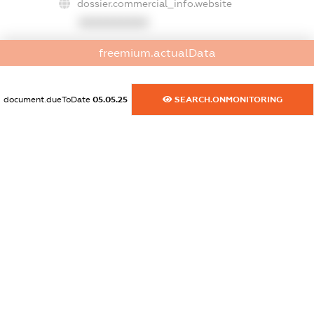
dossier.commercial_info.website
XXXXXXXXXX
dossier.commercial_info.activity
freemium.actualData
XXXXXXXXXX
document.dueToDate
05.05.25
SEARCH.ONMONITORING
freemium.exampleText_1
freemium.exampleText_2
freemium.anonymousPerSearch2
FREEMIUM.DETAILS
FREEMIUM.REGISTER