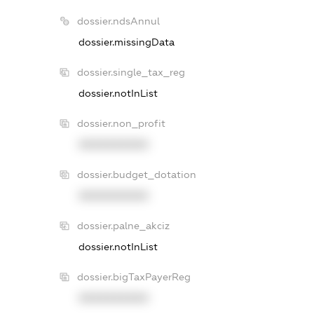
dossier.ndsAnnul
dossier.missingData
dossier.single_tax_reg
dossier.notInList
dossier.non_profit
XXXXXXXXXX
dossier.budget_dotation
XXXXXXXXXX
dossier.palne_akciz
dossier.notInList
dossier.bigTaxPayerReg
XXXXXXXXXX