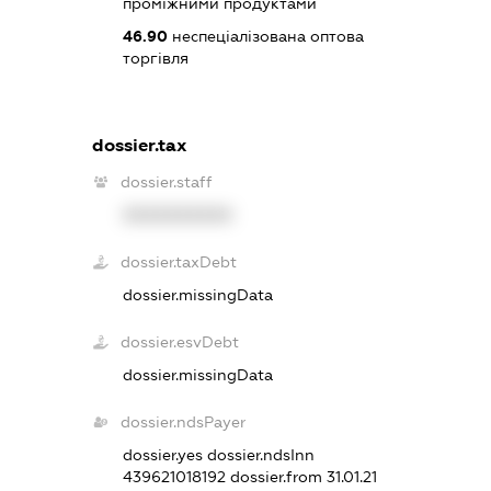
проміжними продуктами
46.90
неспеціалізована оптова
торгівля
dossier.tax
dossier.staff
XXXXXXXXXX
dossier.taxDebt
dossier.missingData
dossier.esvDebt
dossier.missingData
dossier.ndsPayer
dossier.yes
dossier.ndsInn
439621018192
dossier.from 31.01.21