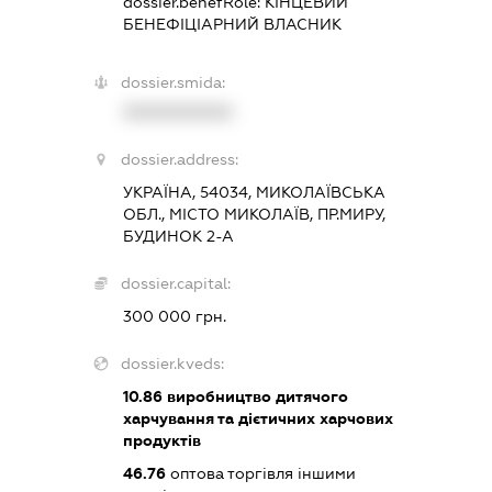
dossier.benefRole:
КІНЦЕВИЙ
БЕНЕФІЦІАРНИЙ ВЛАСНИК
dossier.smida:
XXXXXXXXXX
dossier.address:
УКРАЇНА, 54034, МИКОЛАЇВСЬКА
ОБЛ., МІСТО МИКОЛАЇВ, ПР.МИРУ,
БУДИНОК 2-А
dossier.capital:
300 000 грн.
dossier.kveds:
10.86
виробництво дитячого
харчування та дієтичних харчових
продуктів
46.76
оптова торгівля іншими