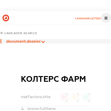
CAHEADER.GETTEST
CAHEADER.SEARCH
document.dossier
КОЛТЕРС ФАРМ
riskFactors.title
0
0
0
dossier.fullName: