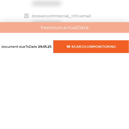
XXXXXXXXXX
dossier.commercial_info.email
XXXXXXXXXX
freemium.actualData
dossier.commercial_info.website
XXXXXXXXXX
document.dueToDate
29.01.25
SEARCH.ONMONITORING
dossier.commercial_info.activity
XXXXXXXXXX
freemium.exampleText_1
freemium.exampleText_2
freemium.anonymousPerSearch2
FREEMIUM.DETAILS
FREEMIUM.REGISTER