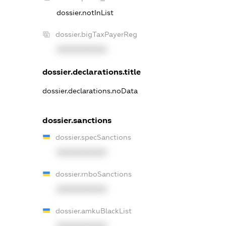
dossier.notInList
dossier.bigTaxPayerReg
XXXXXXXXXX
dossier.declarations.title
dossier.declarations.noData
dossier.sanctions
dossier.specSanctions
XXXXXXXXXX
dossier.rnboSanctions
XXXXXXXXXX
dossier.amkuBlackList