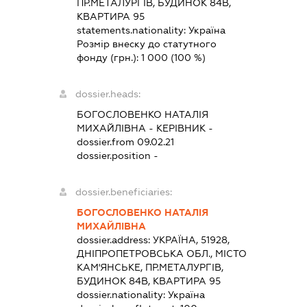
ПР.МЕТАЛУРГІВ, БУДИНОК 84В,
КВАРТИРА 95
statements.nationality:
Україна
Розмір внеску до статутного
фонду (грн.):
1 000
(100 %)
dossier.heads:
БОГОСЛОВЕНКО НАТАЛІЯ
МИХАЙЛІВНА
-
КЕРІВНИК
-
dossier.from 09.02.21
dossier.position -
dossier.beneficiaries:
БОГОСЛОВЕНКО НАТАЛІЯ
МИХАЙЛІВНА
dossier.address:
УКРАЇНА, 51928,
ДНІПРОПЕТРОВСЬКА ОБЛ., МІСТО
КАМ'ЯНСЬКЕ, ПР.МЕТАЛУРГІВ,
БУДИНОК 84В, КВАРТИРА 95
dossier.nationality:
Україна