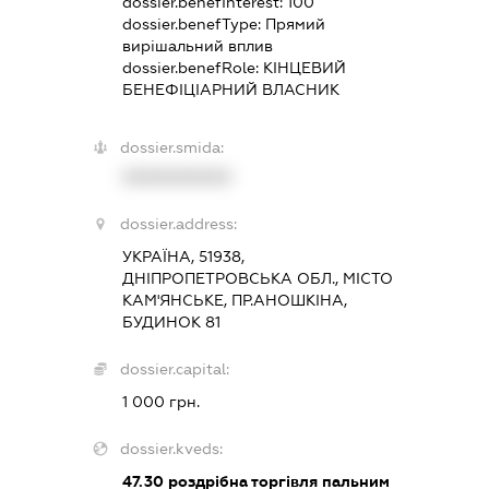
dossier.benefInterest:
100
dossier.benefType:
Прямий
вирішальний вплив
dossier.benefRole:
КІНЦЕВИЙ
БЕНЕФІЦІАРНИЙ ВЛАСНИК
dossier.smida:
XXXXXXXXXX
dossier.address:
УКРАЇНА, 51938,
ДНІПРОПЕТРОВСЬКА ОБЛ., МІСТО
КАМ'ЯНСЬКЕ, ПР.АНОШКІНА,
БУДИНОК 81
dossier.capital:
1 000 грн.
dossier.kveds:
47.30
роздрібна торгівля пальним