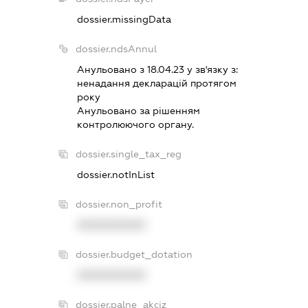
dossier.missingData
dossier.ndsAnnul
Анульовано з 18.04.23 у зв'язку з:
ненадання декларацiй протягом
року
Анульовано за рiшенням
контролюючого органу.
dossier.single_tax_reg
dossier.notInList
dossier.non_profit
XXXXXXXXXX
dossier.budget_dotation
XXXXXXXXXX
dossier.palne_akciz