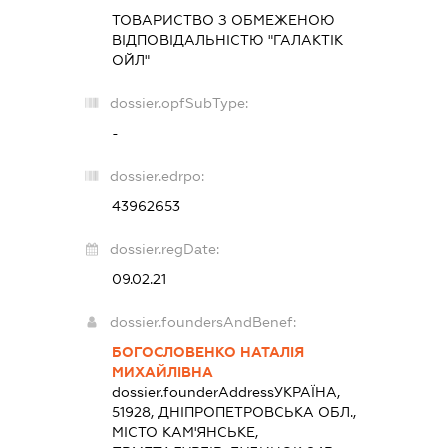
ТОВАРИСТВО З ОБМЕЖЕНОЮ
ВІДПОВІДАЛЬНІСТЮ "ГАЛАКТІК
ОЙЛ"
dossier.opfSubType:
-
dossier.edrpo:
43962653
dossier.regDate:
09.02.21
dossier.foundersAndBenef:
БОГОСЛОВЕНКО НАТАЛІЯ
МИХАЙЛІВНА
dossier.founderAddress
УКРАЇНА,
51928, ДНІПРОПЕТРОВСЬКА ОБЛ.,
МІСТО КАМ'ЯНСЬКЕ,