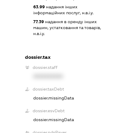
63.99
надання інших
інформаційних послуг, н.в.і.у.
77.39
надання в оренду інших
машин, устатковання та товарів,
н.в.і.у.
dossier.tax
dossier.staff
XXXXXXXXXX
dossier.taxDebt
dossier.missingData
dossier.esvDebt
dossier.missingData
dossier.ndsPayer