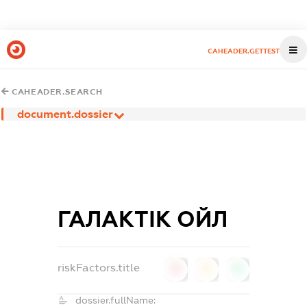
CAHEADER.GETTEST
CAHEADER.SEARCH
document.dossier
ГАЛАКТІК ОЙЛ
riskFactors.title
0
0
0
dossier.fullName: