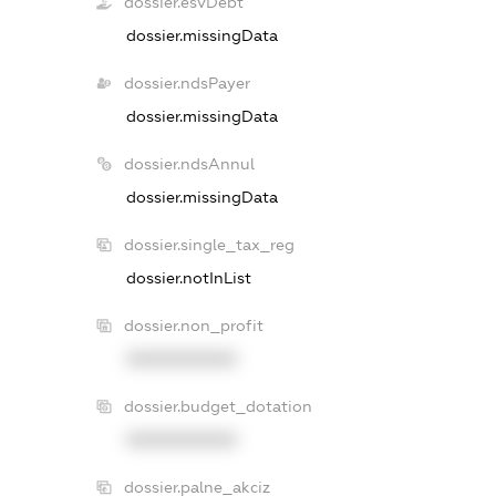
dossier.esvDebt
dossier.missingData
dossier.ndsPayer
dossier.missingData
dossier.ndsAnnul
dossier.missingData
dossier.single_tax_reg
dossier.notInList
dossier.non_profit
XXXXXXXXXX
dossier.budget_dotation
XXXXXXXXXX
dossier.palne_akciz