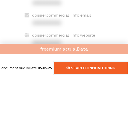
XXXXXXXXXX
dossier.commercial_info.email
XXXXXXXXXX
dossier.commercial_info.website
XXXXXXXXXX
freemium.actualData
dossier.commercial_info.activity
XXXXXXXXXX
document.dueToDate
05.05.25
SEARCH.ONMONITORING
freemium.exampleText_1
freemium.exampleText_2
freemium.anonymousPerSearch2
FREEMIUM.DETAILS
FREEMIUM.REGISTER