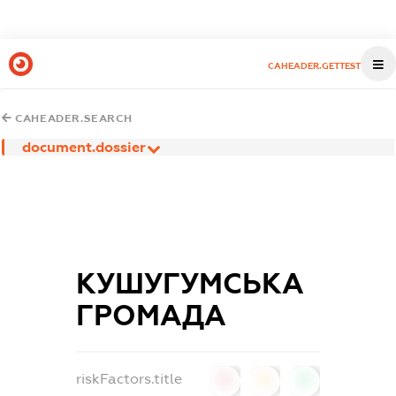
CAHEADER.GETTEST
CAHEADER.SEARCH
document.dossier
КУШУГУМСЬКА
ГРОМАДА
riskFactors.title
0
0
0