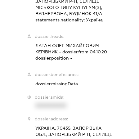
ЗАПОРІЗЬКИЙ Р-Н, СЕЛИЩЕ
МІСЬКОГО ТИПУ КУШУГУМ(З),
ВУЛ.ЧЕРВОНА, БУДИНОК 41/А
statements.nationality:
Україна
dossier.heads:
ЛАТАН ОЛЕГ МИХАЙЛОВИЧ
-
КЕРІВНИК
- dossier.from 04.10.20
dossier.position -
dossier.beneficiaries:
dossier.missingData
dossier.smida:
XXXXXXXXXX
dossier.address:
УКРАЇНА, 70435, ЗАПОРІЗЬКА
ОБЛ., ЗАПОРІЗЬКИЙ Р-Н, СЕЛИЩЕ