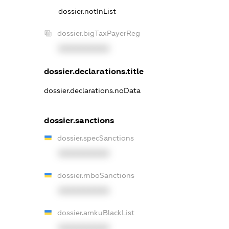
dossier.notInList
dossier.bigTaxPayerReg
XXXXXXXXXX
dossier.declarations.title
dossier.declarations.noData
dossier.sanctions
dossier.specSanctions
XXXXXXXXXX
dossier.rnboSanctions
XXXXXXXXXX
dossier.amkuBlackList
XXXXXXXXXX