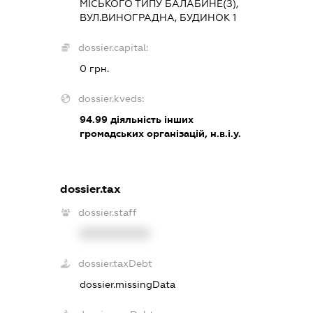
МІСЬКОГО ТИПУ БАЛАБИНЕ(З),
ВУЛ.ВИНОГРАДНА, БУДИНОК 1
dossier.capital:
0 грн.
dossier.kveds:
94.99
діяльність інших
громадських організацій, н.в.і.у.
dossier.tax
dossier.staff
XXXXXXXXXX
dossier.taxDebt
dossier.missingData