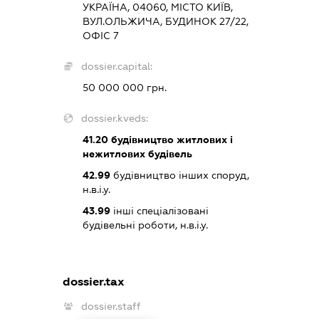
УКРАЇНА, 04060, МІСТО КИЇВ,
ВУЛ.ОЛЬЖИЧА, БУДИНОК 27/22,
ОФІС 7
dossier.capital:
50 000 000 грн.
dossier.kveds:
41.20
будівництво житлових і
нежитлових будівель
42.99
будівництво інших споруд,
н.в.і.у.
43.99
інші спеціалізовані
будівельні роботи, н.в.і.у.
dossier.tax
dossier.staff