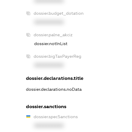
XXXXXXXXXX
dossier.budget_dotation
XXXXXXXXXX
dossier.palne_akciz
dossier.notInList
dossier.bigTaxPayerReg
XXXXXXXXXX
dossier.declarations.title
dossier.declarations.noData
dossier.sanctions
dossier.specSanctions
XXXXXXXXXX