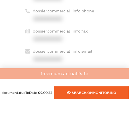
dossier.commercial_info.phone
XXXXXXXXXX
dossier.commercial_info.fax
XXXXXXXXXX
dossier.commercial_info.email
XXXXXXXXXX
dossier.commercial_info.website
freemium.actualData
XXXXXXXXXX
dossier.commercial_info.activity
document.dueToDate
09.09.22
SEARCH.ONMONITORING
XXXXXXXXXX
freemium.exampleText_1