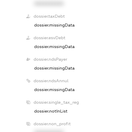
XXXXXXXXXX
dossier.taxDebt
dossier.missingData
dossier.esvDebt
dossier.missingData
dossier.ndsPayer
dossier.missingData
dossier.ndsAnnul
dossier.missingData
dossier.single_tax_reg
dossier.notInList
dossier.non_profit