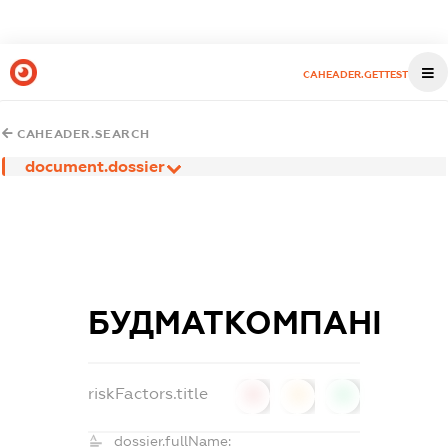
CAHEADER.GETTEST
CAHEADER.SEARCH
document.dossier
БУДМАТКОМПАНІ
riskFactors.title
0
0
0
dossier.fullName: