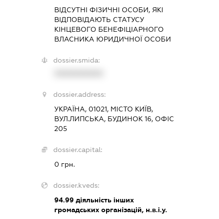
ВІДСУТНІ ФІЗИЧНІ ОСОБИ, ЯКІ
ВІДПОВІДАЮТЬ СТАТУСУ
КІНЦЕВОГО БЕНЕФІЦІАРНОГО
ВЛАСНИКА ЮРИДИЧНОЇ ОСОБИ
dossier.smida:
XXXXXXXXXX
dossier.address:
УКРАЇНА, 01021, МІСТО КИЇВ,
ВУЛ.ЛИПСЬКА, БУДИНОК 16, ОФІС
205
dossier.capital:
0 грн.
dossier.kveds:
94.99
діяльність інших
громадських організацій, н.в.і.у.