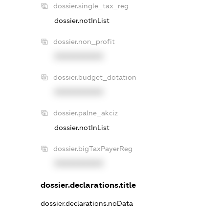
dossier.single_tax_reg
dossier.notInList
dossier.non_profit
XXXXXXXXXX
dossier.budget_dotation
XXXXXXXXXX
dossier.palne_akciz
dossier.notInList
dossier.bigTaxPayerReg
XXXXXXXXXX
dossier.declarations.title
dossier.declarations.noData