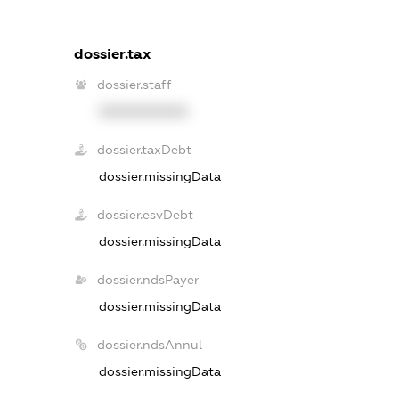
dossier.tax
dossier.staff
XXXXXXXXXX
dossier.taxDebt
dossier.missingData
dossier.esvDebt
dossier.missingData
dossier.ndsPayer
dossier.missingData
dossier.ndsAnnul
dossier.missingData