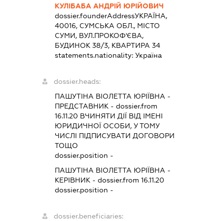
КУЛІБАБА АНДРІЙ ЮРІЙОВИЧ
dossier.founderAddress
УКРАЇНА,
40016, СУМСЬКА ОБЛ., МІСТО
СУМИ, ВУЛ.ПРОКОФ'ЄВА,
БУДИНОК 38/3, КВАРТИРА 34
statements.nationality:
Україна
dossier.heads:
ПАШУТІНА ВІОЛЕТТА ЮРІЇВНА
-
ПРЕДСТАВНИК
- dossier.from
16.11.20
ВЧИНЯТИ ДІЇ ВІД ІМЕНІ
ЮРИДИЧНОЇ ОСОБИ, У ТОМУ
ЧИСЛІ ПІДПИСУВАТИ ДОГОВОРИ
ТОЩО
dossier.position -
ПАШУТІНА ВІОЛЕТТА ЮРІЇВНА
-
КЕРІВНИК
- dossier.from 16.11.20
dossier.position -
dossier.beneficiaries: