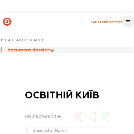
CAHEADER.GETTEST
CAHEADER.SEARCH
document.dossier
ОСВІТНІЙ КИЇВ
riskFactors.title
0
0
0
dossier.fullName: