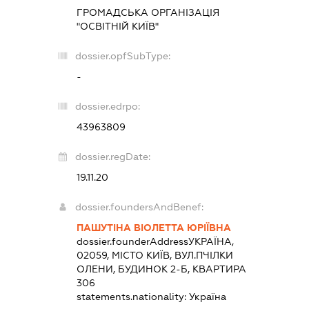
ГРОМАДСЬКА ОРГАНІЗАЦІЯ
"ОСВІТНІЙ КИЇВ"
dossier.opfSubType:
-
dossier.edrpo:
43963809
dossier.regDate:
19.11.20
dossier.foundersAndBenef:
ПАШУТІНА ВІОЛЕТТА ЮРІЇВНА
dossier.founderAddress
УКРАЇНА,
02059, МІСТО КИЇВ, ВУЛ.ПЧІЛКИ
ОЛЕНИ, БУДИНОК 2-Б, КВАРТИРА
306
statements.nationality:
Україна