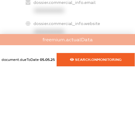
dossier.commercial_info.email
XXXXXXXXXX
dossier.commercial_info.website
XXXXXXXXXX
freemium.actualData
dossier.commercial_info.activity
XXXXXXXXXX
document.dueToDate
05.05.25
SEARCH.ONMONITORING
freemium.exampleText_1
freemium.exampleText_2
freemium.anonymousPerSearch2
FREEMIUM.DETAILS
FREEMIUM.REGISTER