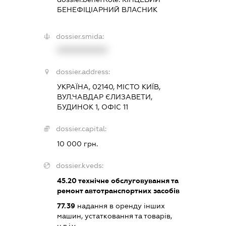
БЕНЕФІЦІАРНИЙ ВЛАСНИК
dossier.smida:
XXXXXXXXXX
dossier.address:
УКРАЇНА, 02140, МІСТО КИЇВ,
ВУЛ.ЧАВДАР ЄЛИЗАВЕТИ,
БУДИНОК 1, ОФІС 11
dossier.capital:
10 000 грн.
dossier.kveds:
45.20
технічне обслуговування та
ремонт автотранспортних засобів
77.39
надання в оренду інших
машин, устатковання та товарів,
н.в.і.у.