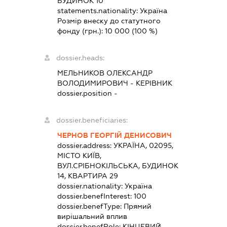
БУДИНОК 10
statements.nationality:
Україна
Розмір внеску до статутного
фонду (грн.):
10 000
(100 %)
dossier.heads:
МЕЛЬНИКОВ ОЛЕКСАНДР
ВОЛОДИМИРОВИЧ
-
КЕРІВНИК
dossier.position -
dossier.beneficiaries:
ЧЕРНОВ ГЕОРГІЙ ДЕНИСОВИЧ
dossier.address:
УКРАЇНА, 02095,
МІСТО КИЇВ,
ВУЛ.СРІБНОКІЛЬСЬКА, БУДИНОК
14, КВАРТИРА 29
dossier.nationality:
Україна
dossier.benefInterest:
100
dossier.benefType:
Прямий
вирішальний вплив
dossier.benefRole:
КІНЦЕВИЙ