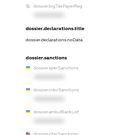
dossier.bigTaxPayerReg
XXXXXXXXXX
dossier.declarations.title
dossier.declarations.noData
dossier.sanctions
dossier.specSanctions
XXXXXXXXXX
dossier.rnboSanctions
XXXXXXXXXX
dossier.amkuBlackList
XXXXXXXXXX
dossier.ofacSanctions