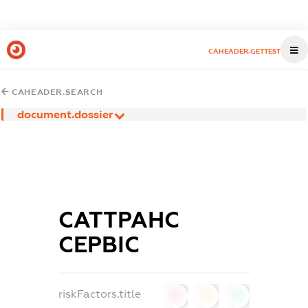
CAHEADER.GETTEST
CAHEADER.SEARCH
document.dossier
САТТРАНС
СЕРВІС
riskFactors.title
0
0
0