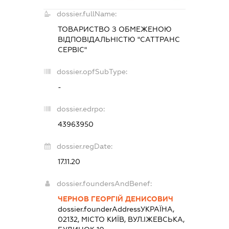
dossier.fullName:
ТОВАРИСТВО З ОБМЕЖЕНОЮ
ВІДПОВІДАЛЬНІСТЮ "САТТРАНС
СЕРВІС"
dossier.opfSubType:
-
dossier.edrpo:
43963950
dossier.regDate:
17.11.20
dossier.foundersAndBenef:
ЧЕРНОВ ГЕОРГІЙ ДЕНИСОВИЧ
dossier.founderAddress
УКРАЇНА,
02132, МІСТО КИЇВ, ВУЛ.ІЖЕВСЬКА,