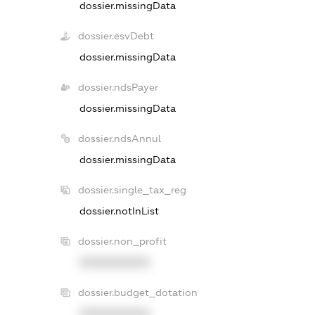
dossier.missingData
dossier.esvDebt
dossier.missingData
dossier.ndsPayer
dossier.missingData
dossier.ndsAnnul
dossier.missingData
dossier.single_tax_reg
dossier.notInList
dossier.non_profit
XXXXXXXXXX
dossier.budget_dotation
XXXXXXXXXX