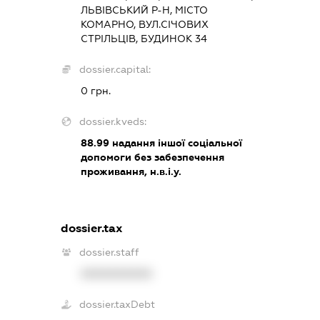
ЛЬВІВСЬКИЙ Р-Н, МІСТО
КОМАРНО, ВУЛ.СІЧОВИХ
СТРІЛЬЦІВ, БУДИНОК 34
dossier.capital:
0 грн.
dossier.kveds:
88.99
надання іншої соціальної
допомоги без забезпечення
проживання, н.в.і.у.
dossier.tax
dossier.staff
XXXXXXXXXX
dossier.taxDebt