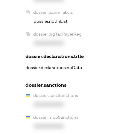
dossier.palne_akciz
dossier.notInList
dossier.bigTaxPayerReg
XXXXXXXXXX
dossier.declarations.title
dossier.declarations.noData
dossier.sanctions
dossier.specSanctions
XXXXXXXXXX
dossier.rnboSanctions
XXXXXXXXXX