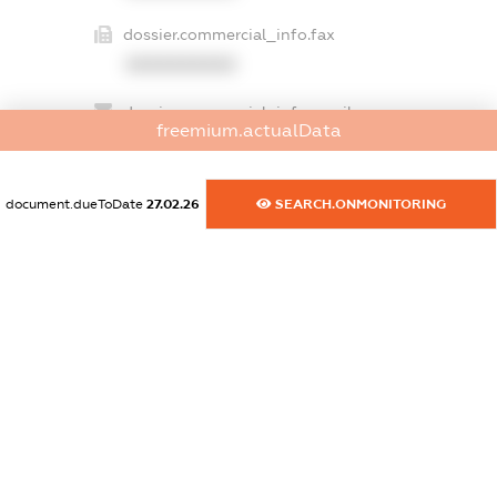
dossier.commercial_info.fax
XXXXXXXXXX
dossier.commercial_info.email
freemium.actualData
XXXXXXXXXX
dossier.commercial_info.website
document.dueToDate
27.02.26
SEARCH.ONMONITORING
XXXXXXXXXX
dossier.commercial_info.activity
XXXXXXXXXX
freemium.exampleText_1
freemium.exampleText_2
freemium.anonymousPerSearch2
FREEMIUM.DETAILS