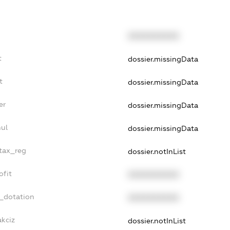
XXXXXXXXXX
t
dossier.missingData
t
dossier.missingData
er
dossier.missingData
nul
dossier.missingData
_tax_reg
dossier.notInList
ofit
XXXXXXXXXX
t_dotation
XXXXXXXXXX
akciz
dossier.notInList