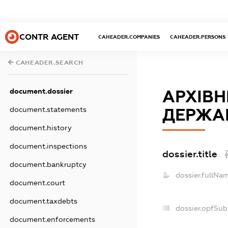
CONTR AGENT
CAHEADER.COMPANIES
CAHEADER.PERSONS
CAHEADER.SEARCH
document.dossier
АРХІВН
document.statements
ДЕРЖАВ
document.history
document.inspections
dossier.title
document.bankruptcy
dossier.fullNa
document.court
document.taxdebts
dossier.opfSub
document.enforcements