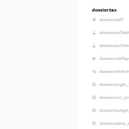
dossier.tax
dossier.staff
dossier.taxDeb
dossier.esvDeb
dossier.ndsPay
dossier.ndsAn
dossier.single
dossier.non_pr
dossier.budge
dossier.palne_