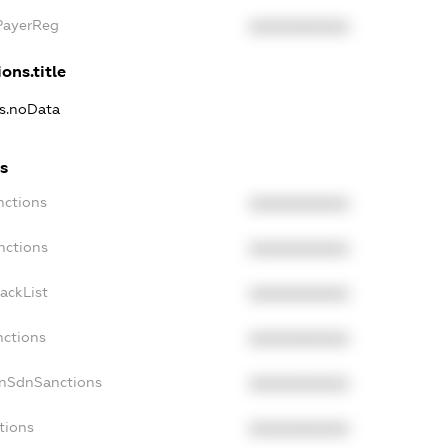
xPayerReg
XXXXXXXXXX
ons.title
ns.noData
ns
nctions
XXXXXXXXXX
nctions
XXXXXXXXXX
ackList
XXXXXXXXXX
nctions
XXXXXXXXXX
onSdnSanctions
XXXXXXXXXX
tions
XXXXXXXXXX