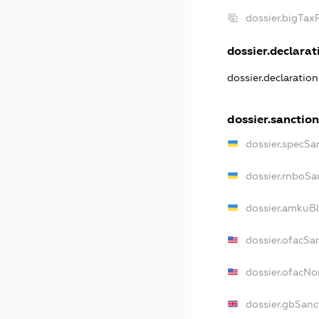
dossier.bigTa
dossier.declarati
dossier.declaratio
dossier.sanctio
dossier.specSa
dossier.rnboSa
dossier.amkuBl
dossier.ofacSa
dossier.ofacN
dossier.gbSanc