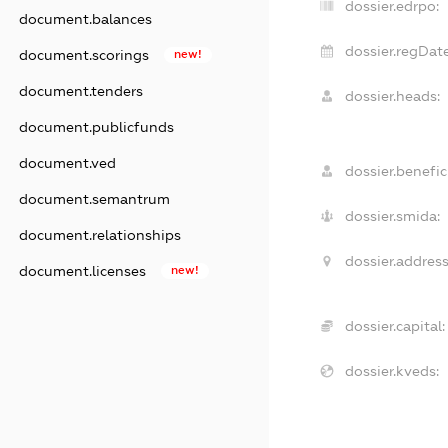
dossier.edrpo:
document.balances
dossier.regDate
document.scorings
new!
document.tenders
dossier.heads:
document.publicfunds
document.ved
dossier.benefic
document.semantrum
dossier.smida:
document.relationships
dossier.address
document.licenses
new!
dossier.capital:
dossier.kveds: