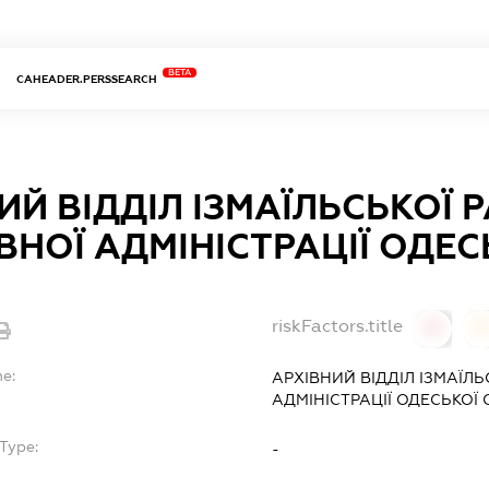
BETA
CAHEADER.PERSSEARCH
ИЙ ВІДДІЛ ІЗМАЇЛЬСЬКОЇ 
НОЇ АДМІНІСТРАЦІЇ ОДЕС
riskFactors.title
0
0
me:
АРХІВНИЙ ВІДДІЛ ІЗМАЇЛ
АДМІНІСТРАЦІЇ ОДЕСЬКОЇ 
Type:
-