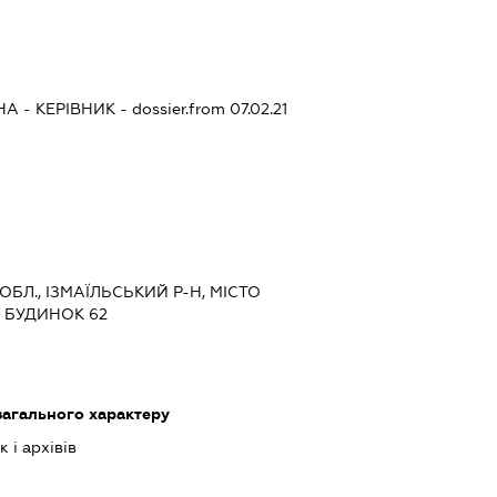
НА
-
КЕРІВНИК
- dossier.from 07.02.21
ОБЛ., ІЗМАЇЛЬСЬКИЙ Р-Н, МІСТО
, БУДИНОК 62
загального характеру
 і архівів