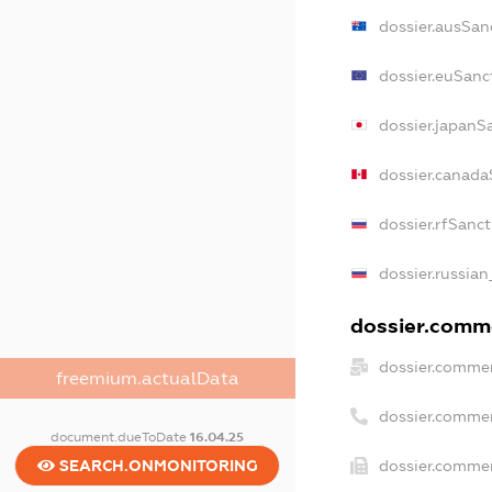
dossier.ausSan
dossier.euSanc
dossier.japanS
dossier.canada
dossier.rfSanc
dossier.russian
dossier.comme
dossier.commer
freemium.actualData
dossier.comme
document.dueToDate
16.04.25
SEARCH.ONMONITORING
dossier.commer