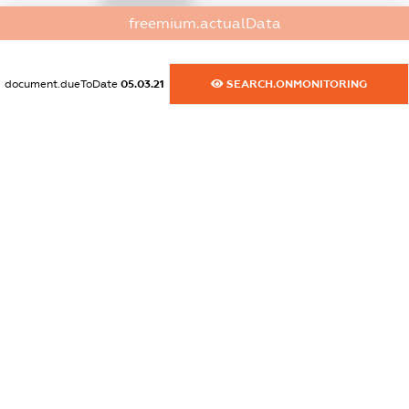
XXXXXXXXXX
freemium.actualData
dossier.commercial_info.activity
XXXXXXXXXX
document.dueToDate
05.03.21
SEARCH.ONMONITORING
freemium.exampleText_1
freemium.exampleText_2
freemium.anonymousPerSearch2
FREEMIUM.DETAILS
FREEMIUM.REGISTER