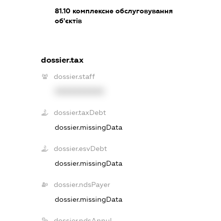
81.10
комплексне обслуговування
об'єктів
dossier.tax
dossier.staff
XXXXXXXXXX
dossier.taxDebt
dossier.missingData
dossier.esvDebt
dossier.missingData
dossier.ndsPayer
dossier.missingData
dossier.ndsAnnul