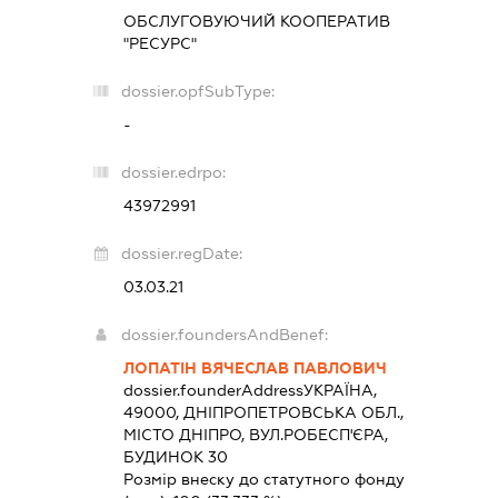
ОБСЛУГОВУЮЧИЙ КООПЕРАТИВ
"РЕСУРС"
dossier.opfSubType:
-
dossier.edrpo:
43972991
dossier.regDate:
03.03.21
dossier.foundersAndBenef:
ЛОПАТІН ВЯЧЕСЛАВ ПАВЛОВИЧ
dossier.founderAddress
УКРАЇНА,
49000, ДНІПРОПЕТРОВСЬКА ОБЛ.,
МІСТО ДНІПРО, ВУЛ.РОБЕСП'ЄРА,
БУДИНОК 30
Розмір внеску до статутного фонду