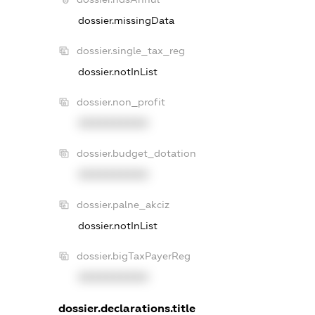
dossier.missingData
dossier.single_tax_reg
dossier.notInList
dossier.non_profit
XXXXXXXXXX
dossier.budget_dotation
XXXXXXXXXX
dossier.palne_akciz
dossier.notInList
dossier.bigTaxPayerReg
XXXXXXXXXX
dossier.declarations.title