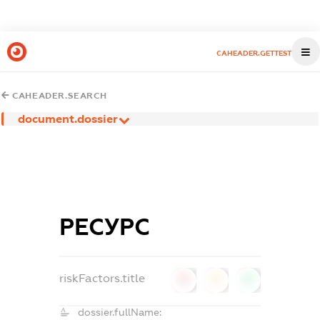
CAHEADER.GETTEST
CAHEADER.SEARCH
document.dossier
РЕСУРС
riskFactors.title
0
0
0
dossier.fullName: