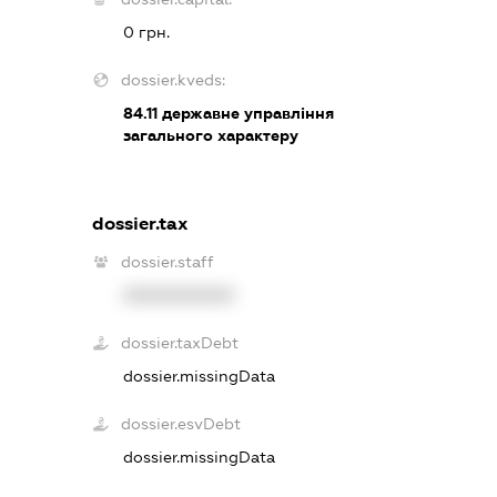
0 грн.
dossier.kveds:
84.11
державне управління
загального характеру
dossier.tax
dossier.staff
XXXXXXXXXX
dossier.taxDebt
dossier.missingData
dossier.esvDebt
dossier.missingData