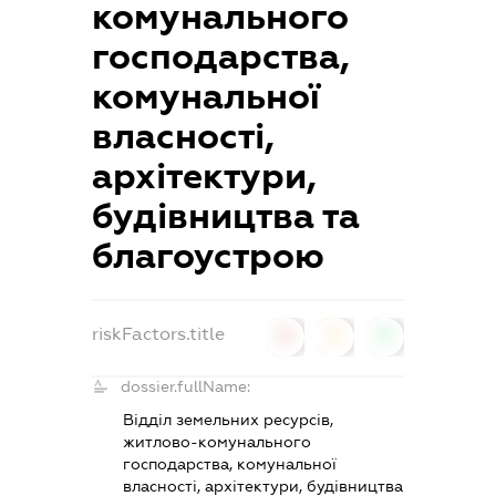
комунального
господарства,
комунальної
власності,
архітектури,
будівництва та
благоустрою
riskFactors.title
0
0
0
dossier.fullName:
Відділ земельних ресурсів,
житлово-комунального
господарства, комунальної
власності, архітектури, будівництва