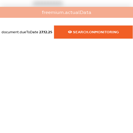
XXXXXXXXXX
freemium.actualData
dossier.commercial_info.website
XXXXXXXXXX
document.dueToDate
27.12.25
SEARCH.ONMONITORING
dossier.commercial_info.activity
XXXXXXXXXX
freemium.exampleText_1
freemium.exampleText_2
freemium.anonymousPerSearch2
FREEMIUM.DETAILS
FREEMIUM.REGISTER