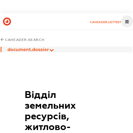
CAHEADER.GETTEST
CAHEADER.SEARCH
document.dossier
Відділ
земельних
ресурсів,
житлово-