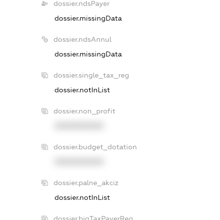
dossier.ndsPayer
dossier.missingData
dossier.ndsAnnul
dossier.missingData
dossier.single_tax_reg
dossier.notInList
dossier.non_profit
XXXXXXXXXX
dossier.budget_dotation
XXXXXXXXXX
dossier.palne_akciz
dossier.notInList
dossier.bigTaxPayerReg