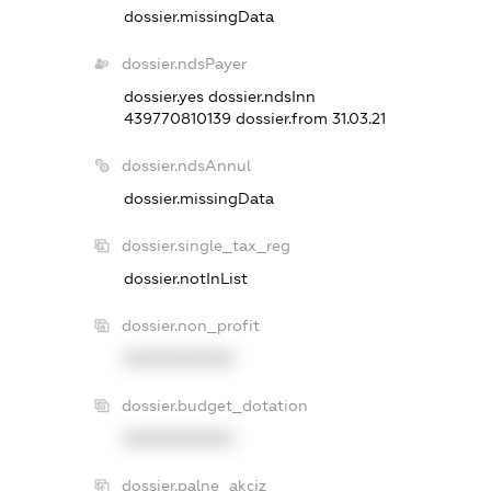
dossier.missingData
dossier.ndsPayer
dossier.yes
dossier.ndsInn
439770810139
dossier.from 31.03.21
dossier.ndsAnnul
dossier.missingData
dossier.single_tax_reg
dossier.notInList
dossier.non_profit
XXXXXXXXXX
dossier.budget_dotation
XXXXXXXXXX
dossier.palne_akciz