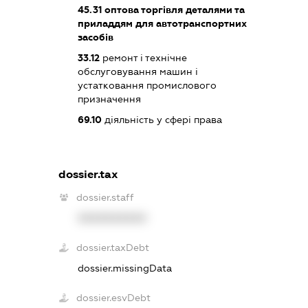
45.31
оптова торгівля деталями та
приладдям для автотранспортних
засобів
33.12
ремонт і технічне
обслуговування машин і
устатковання промислового
призначення
69.10
діяльність у сфері права
dossier.tax
dossier.staff
XXXXXXXXXX
dossier.taxDebt
dossier.missingData
dossier.esvDebt