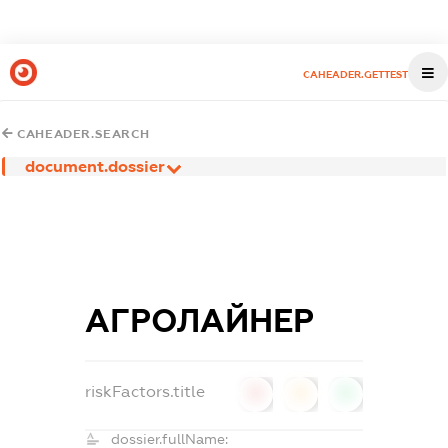
CAHEADER.GETTEST
CAHEADER.SEARCH
document.dossier
АГРОЛАЙНЕР
riskFactors.title
0
0
0
dossier.fullName: