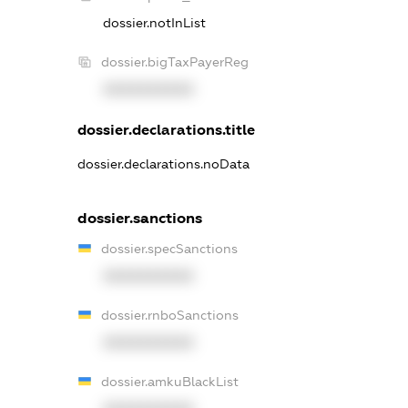
dossier.notInList
dossier.bigTaxPayerReg
XXXXXXXXXX
dossier.declarations.title
dossier.declarations.noData
dossier.sanctions
dossier.specSanctions
XXXXXXXXXX
dossier.rnboSanctions
XXXXXXXXXX
dossier.amkuBlackList