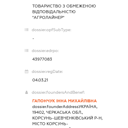
ТОВАРИСТВО З ОБМЕЖЕНОЮ
ВІДПОВІДАЛЬНІСТЮ
"АГРОЛАЙНЕР"
dossier.opfSubType:
-
dossier.edrpo:
43977083
dossier.regDate:
04.03.21
dossier.foundersAndBenef:
ГАПОНЧУК ІННА МИХАЙЛІВНА
dossier.founderAddress
УКРАЇНА,
19402, ЧЕРКАСЬКА ОБЛ.,
КОРСУНЬ-ШЕВЧЕНКІВСЬКИЙ Р-Н,
МІСТО КОРСУНЬ-