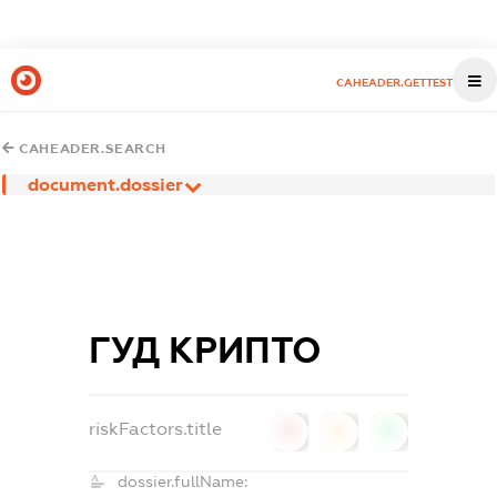
CAHEADER.GETTEST
CAHEADER.SEARCH
document.dossier
ГУД КРИПТО
riskFactors.title
0
0
0
dossier.fullName: