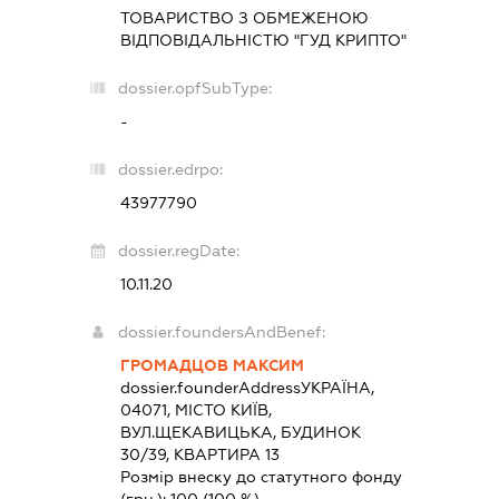
ТОВАРИСТВО З ОБМЕЖЕНОЮ
ВІДПОВІДАЛЬНІСТЮ "ГУД КРИПТО"
dossier.opfSubType:
-
dossier.edrpo:
43977790
dossier.regDate:
10.11.20
dossier.foundersAndBenef:
ГРОМАДЦОВ МАКСИМ
dossier.founderAddress
УКРАЇНА,
04071, МІСТО КИЇВ,
ВУЛ.ЩЕКАВИЦЬКА, БУДИНОК
30/39, КВАРТИРА 13
Розмір внеску до статутного фонду