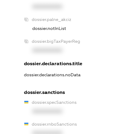
XXXXXXXXXX
dossier.palne_akciz
dossier.notInList
dossier.bigTaxPayerReg
XXXXXXXXXX
dossier.declarations.title
dossier.declarations.noData
dossier.sanctions
dossier.specSanctions
XXXXXXXXXX
dossier.rnboSanctions
XXXXXXXXXX