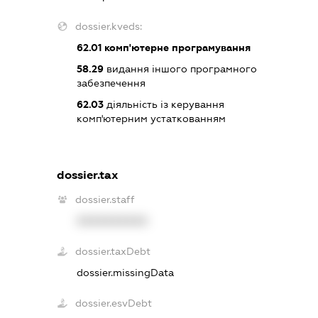
dossier.kveds:
62.01
комп'ютерне програмування
58.29
видання іншого програмного
забезпечення
62.03
діяльність із керування
комп'ютерним устаткованням
dossier.tax
dossier.staff
XXXXXXXXXX
dossier.taxDebt
dossier.missingData
dossier.esvDebt