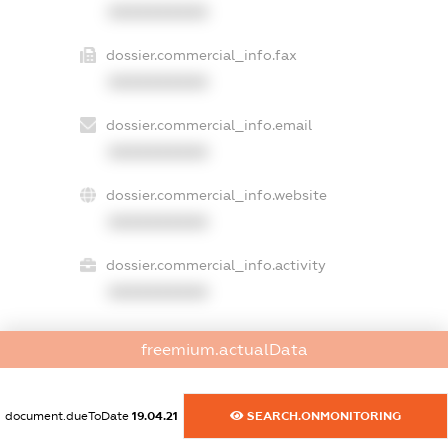
XXXXXXXXXX
dossier.commercial_info.fax
XXXXXXXXXX
dossier.commercial_info.email
XXXXXXXXXX
dossier.commercial_info.website
XXXXXXXXXX
dossier.commercial_info.activity
XXXXXXXXXX
freemium.actualData
freemium.exampleText_1
freemium.exampleText_2
freemium.anonymousPerSearch2
document.dueToDate
19.04.21
SEARCH.ONMONITORING