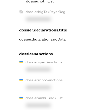
dossier.notInList
dossier.bigTaxPayerReg
XXXXXXXXXX
dossier.declarations.title
dossier.declarations.noData
dossier.sanctions
dossier.specSanctions
XXXXXXXXXX
dossier.rnboSanctions
XXXXXXXXXX
dossier.amkuBlackList
XXXXXXXXXX