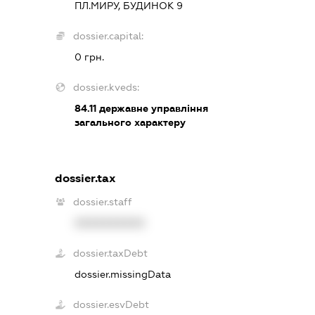
ПЛ.МИРУ, БУДИНОК 9
dossier.capital:
0 грн.
dossier.kveds:
84.11
державне управління
загального характеру
dossier.tax
dossier.staff
XXXXXXXXXX
dossier.taxDebt
dossier.missingData
dossier.esvDebt