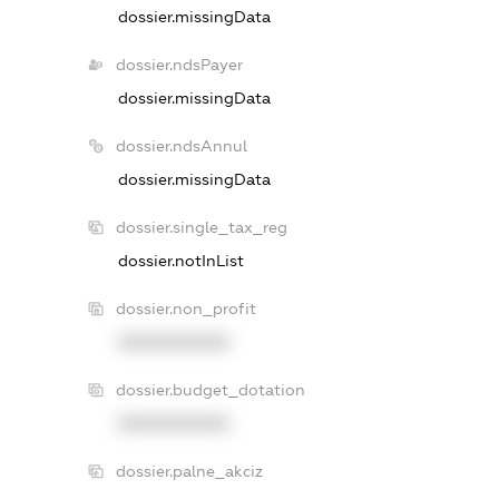
dossier.missingData
dossier.ndsPayer
dossier.missingData
dossier.ndsAnnul
dossier.missingData
dossier.single_tax_reg
dossier.notInList
dossier.non_profit
XXXXXXXXXX
dossier.budget_dotation
XXXXXXXXXX
dossier.palne_akciz