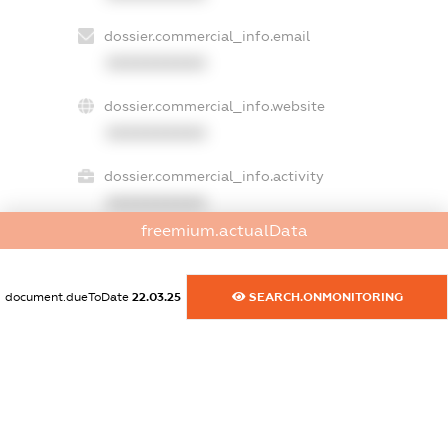
dossier.commercial_info.email
XXXXXXXXXX
dossier.commercial_info.website
XXXXXXXXXX
dossier.commercial_info.activity
XXXXXXXXXX
freemium.actualData
freemium.exampleText_1
document.dueToDate
22.03.25
SEARCH.ONMONITORING
freemium.exampleText_2
freemium.anonymousPerSearch2
FREEMIUM.DETAILS
FREEMIUM.REGISTER