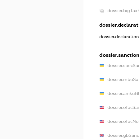
dossier.bigTa
dossier.declarati
dossier.declaratio
dossier.sanctio
dossier.specSa
dossier.rnboSa
dossier.amkuBl
dossier.ofacSa
dossier.ofacN
dossier.gbSanc