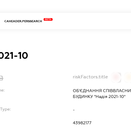
BETA
CAHEADER.PERSSEARCH
021-10
riskFactors.title
0
0
me:
ОБ'ЄДНАННЯ СПІВВЛАСНИ
БУДИНКУ "Надія 2021-10"
Type:
-
43982177