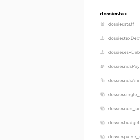
dossier.tax
dossier.staff
dossier.taxDeb
dossier.esvDeb
dossier.ndsPay
dossier.ndsAn
dossier.single
dossier.non_pr
dossier.budge
dossier.palne_