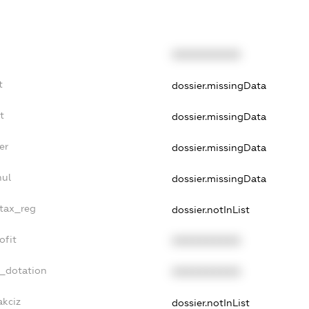
XXXXXXXXXX
t
dossier.missingData
t
dossier.missingData
er
dossier.missingData
nul
dossier.missingData
_tax_reg
dossier.notInList
ofit
XXXXXXXXXX
t_dotation
XXXXXXXXXX
akciz
dossier.notInList