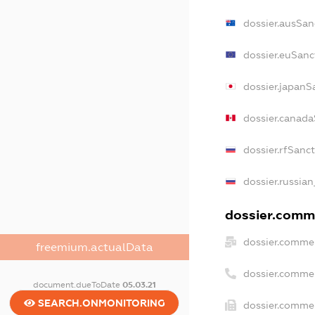
dossier.ausSan
dossier.euSanc
dossier.japanS
dossier.canada
dossier.rfSanc
dossier.russian
dossier.comme
dossier.commer
freemium.actualData
dossier.comme
document.dueToDate
05.03.21
SEARCH.ONMONITORING
dossier.commer