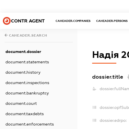
CONTR AGENT
CAHEADER.COMPANIES
CAHEADER.PERSONS
CAHEADER.SEARCH
document.dossier
Надія 2
document.statements
document.history
dossier.title
document.inspections
dossier.fullNa
document.bankruptcy
document.court
dossier.opfSub
document.taxdebts
dossier.edrpo:
document.enforcements