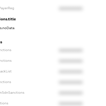
xPayerReg
XXXXXXXXXX
ons.title
ns.noData
ns
nctions
XXXXXXXXXX
nctions
XXXXXXXXXX
ackList
XXXXXXXXXX
nctions
XXXXXXXXXX
onSdnSanctions
XXXXXXXXXX
tions
XXXXXXXXXX