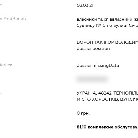
:
03.03.21
ersAndBenef:
власники та співвласники 
будинку №10 по вулиці Січо
ВОРОНЧАК ІГОР ВОЛОДИ
dossier.position -
iaries:
dossier.missingData
XXXXXXXXXX
:
УКРАЇНА, 48242, ТЕРНОПІ
МІСТО ХОРОСТКІВ, ВУЛ.СІ
0 грн.
81.10
комплексне обслуговув