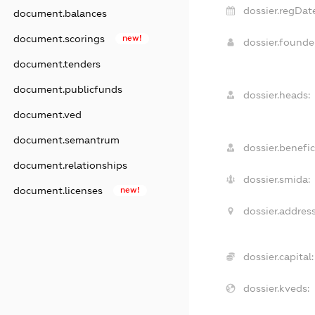
dossier.regDate
document.balances
document.scorings
new!
dossier.found
document.tenders
document.publicfunds
dossier.heads:
document.ved
document.semantrum
dossier.benefic
document.relationships
dossier.smida:
document.licenses
new!
dossier.address
dossier.capital:
dossier.kveds: