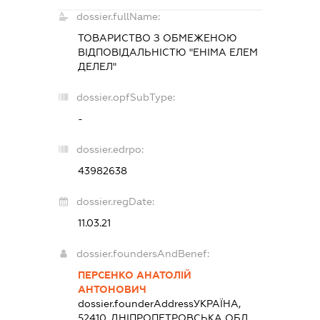
dossier.fullName:
ТОВАРИСТВО З ОБМЕЖЕНОЮ
ВІДПОВІДАЛЬНІСТЮ "ЕНІМА ЕЛЕМ
ДЕЛЕЛ"
dossier.opfSubType:
-
dossier.edrpo:
43982638
dossier.regDate:
11.03.21
dossier.foundersAndBenef:
ПЕРСЕНКО АНАТОЛІЙ
АНТОНОВИЧ
dossier.founderAddress
УКРАЇНА,
52410, ДНІПРОПЕТРОВСЬКА ОБЛ.,