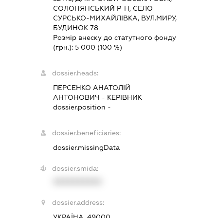
СОЛОНЯНСЬКИЙ Р-Н, СЕЛО
СУРСЬКО-МИХАЙЛІВКА, ВУЛ.МИРУ,
БУДИНОК 78
Розмір внеску до статутного фонду
(грн.):
5 000
(100 %)
dossier.heads:
ПЕРСЕНКО АНАТОЛІЙ
АНТОНОВИЧ
-
КЕРІВНИК
dossier.position -
dossier.beneficiaries:
dossier.missingData
dossier.smida:
XXXXXXXXXX
dossier.address:
УКРАЇНА, 49000,