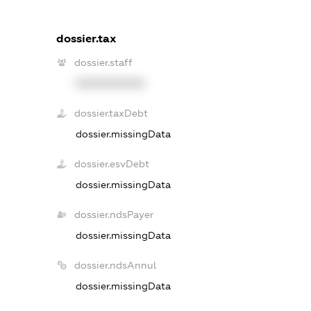
dossier.tax
dossier.staff
XXXXXXXXXX
dossier.taxDebt
dossier.missingData
dossier.esvDebt
dossier.missingData
dossier.ndsPayer
dossier.missingData
dossier.ndsAnnul
dossier.missingData