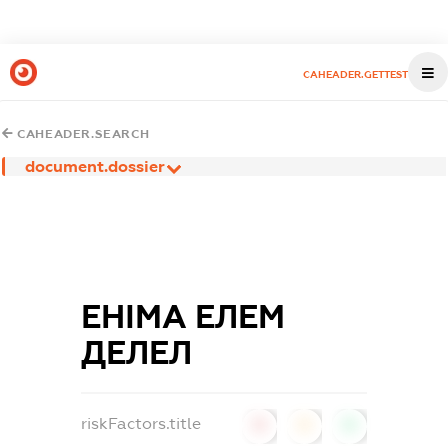
CAHEADER.GETTEST
CAHEADER.SEARCH
document.dossier
ЕНІМА ЕЛЕМ
ДЕЛЕЛ
riskFactors.title
0
0
0