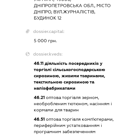
ДНІПРОПЕТРОВСЬКА ОБЛ., МІСТО
ДНІПРО, ВУЛ.ЖУРНАЛІСТІВ,
БУДИНОК 12
dossier.capital:
5 000 грн.
dossier.kveds:
46.11
діяльність посередників у
торгівлі сільськогосподарською
сировиною, живими тваринами,
текстильною сировиною та
напівфабрикатами
46.21
оптова торгівля зерном,
необробленим тютюном, насінням і
кормами для тварин
46.51
оптова торгівля комп'ютерами,
периферійним устаткованням і
програмним забезпеченням