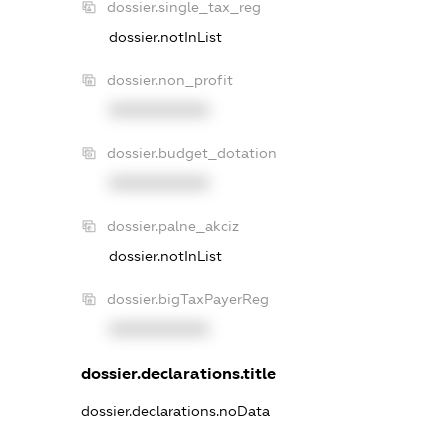
dossier.single_tax_reg
dossier.notInList
dossier.non_profit
XXXXXXXXXX
dossier.budget_dotation
XXXXXXXXXX
dossier.palne_akciz
dossier.notInList
dossier.bigTaxPayerReg
XXXXXXXXXX
dossier.declarations.title
dossier.declarations.noData