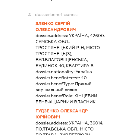
dossier.beneficiaries:
ЗЛЕНКО СЕРГІЙ
ОЛЕКСАНДРОВИЧ
dossier.address:
УКРАЇНА, 42600,
СУМСЬКА ОБЛ.,
ТРОСТЯНЕЦЬКИЙ Р-Н, МІСТО
ТРОСТЯНЕЦЬ(З),
ВУЛ.БЛАГОВІЩЕНСЬКА,
БУДИНОК 40, КВАРТИРА 8
dossier.nationality:
Україна
dossier.benefInterest:
40
dossier.benefType:
Прямий
вирішальний вплив
dossier.benefRole:
КІНЦЕВИЙ
БЕНЕФІЦІАРНИЙ ВЛАСНИК
ГУДЗЕНКО ОЛЕКСАНДР
ЮРІЙОВИЧ
dossier.address:
УКРАЇНА, 36014,
ПОЛТАВСЬКА ОБЛ., МІСТО
ПОЛТАВА, ВУЛ.ПЕТЛЮРИ