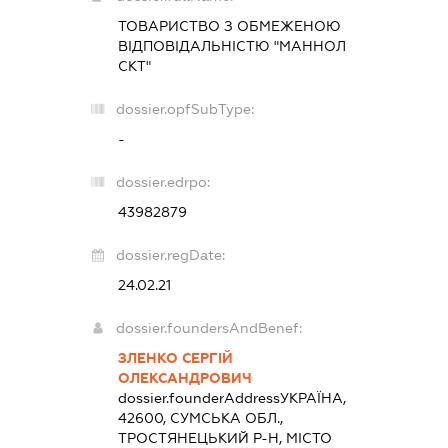
ТОВАРИСТВО З ОБМЕЖЕНОЮ
ВІДПОВІДАЛЬНІСТЮ "МАННОЛ
СКТ"
dossier.opfSubType:
-
dossier.edrpo:
43982879
dossier.regDate:
24.02.21
dossier.foundersAndBenef:
ЗЛЕНКО СЕРГІЙ
ОЛЕКСАНДРОВИЧ
dossier.founderAddress
УКРАЇНА,
42600, СУМСЬКА ОБЛ.,
ТРОСТЯНЕЦЬКИЙ Р-Н, МІСТО