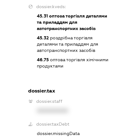
dossier.kveds:
45.31
оптова торгівля деталями
та приладдям для
автотранспортних засобів
45.32
роздрібна торгівля
деталями та приладдям для
автотранспортних засобів
46.75
оптова торгівля хімічними
продуктами
dossier.tax
dossier.staff
XXXXXXXXXX
dossier.taxDebt
dossier.missingData