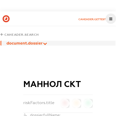
CAHEADER.GETTEST
CAHEADER.SEARCH
document.dossier
МАННОЛ СКТ
riskFactors.title
0
0
0
dossier.fullName: