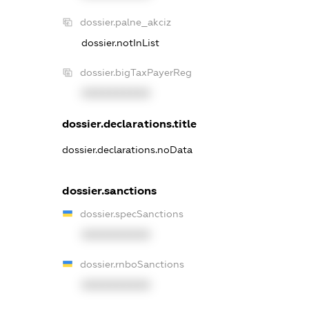
dossier.palne_akciz
dossier.notInList
dossier.bigTaxPayerReg
XXXXXXXXXX
dossier.declarations.title
dossier.declarations.noData
dossier.sanctions
dossier.specSanctions
XXXXXXXXXX
dossier.rnboSanctions
XXXXXXXXXX