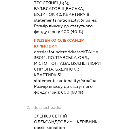
ТРОСТЯНЕЦЬ(З),
ВУЛ.БЛАГОВІЩЕНСЬКА,
БУДИНОК 40, КВАРТИРА 8
statements.nationality:
Україна
Розмір внеску до статутного
фонду (грн.):
400
(40 %)
ГУДЗЕНКО ОЛЕКСАНДР
ЮРІЙОВИЧ
dossier.founderAddress
УКРАЇНА,
36014, ПОЛТАВСЬКА ОБЛ.,
МІСТО ПОЛТАВА, ВУЛ.ПЕТЛЮРИ
СИМОНА, БУДИНОК 3,
КВАРТИРА 31
statements.nationality:
Україна
Розмір внеску до статутного
фонду (грн.):
600
(60 %)
dossier.heads:
ЗЛЕНКО СЕРГІЙ
ОЛЕКСАНДРОВИЧ
-
КЕРІВНИК
dossier.position -