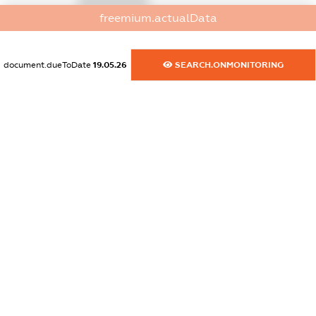
XXXXXXXXXX
freemium.actualData
dossier.commercial_info.activity
XXXXXXXXXX
document.dueToDate
19.05.26
SEARCH.ONMONITORING
freemium.exampleText_1
freemium.exampleText_2
freemium.anonymousPerSearch2
FREEMIUM.DETAILS
FREEMIUM.REGISTER