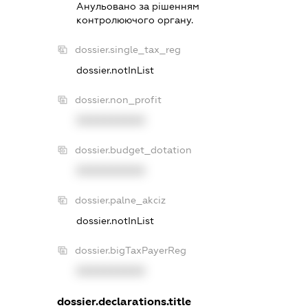
Анульовано за рiшенням
контролюючого органу.
dossier.single_tax_reg
dossier.notInList
dossier.non_profit
XXXXXXXXXX
dossier.budget_dotation
XXXXXXXXXX
dossier.palne_akciz
dossier.notInList
dossier.bigTaxPayerReg
XXXXXXXXXX
dossier.declarations.title