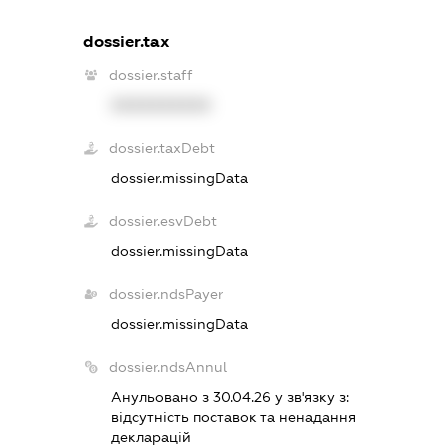
dossier.tax
dossier.staff
XXXXXXXXXX
dossier.taxDebt
dossier.missingData
dossier.esvDebt
dossier.missingData
dossier.ndsPayer
dossier.missingData
dossier.ndsAnnul
Анульовано з 30.04.26 у зв'язку з:
вiдсутнiсть поставок та ненадання
декларацiй