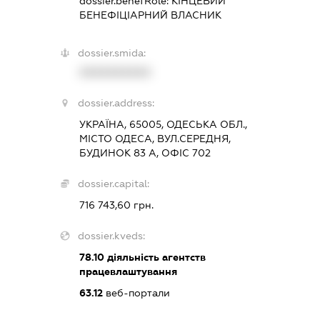
dossier.benefRole:
КІНЦЕВИЙ
БЕНЕФІЦІАРНИЙ ВЛАСНИК
dossier.smida:
XXXXXXXXXX
dossier.address:
УКРАЇНА, 65005, ОДЕСЬКА ОБЛ.,
МІСТО ОДЕСА, ВУЛ.СЕРЕДНЯ,
БУДИНОК 83 А, ОФІС 702
dossier.capital:
716 743,60 грн.
dossier.kveds:
78.10
діяльність агентств
працевлаштування
63.12
веб-портали