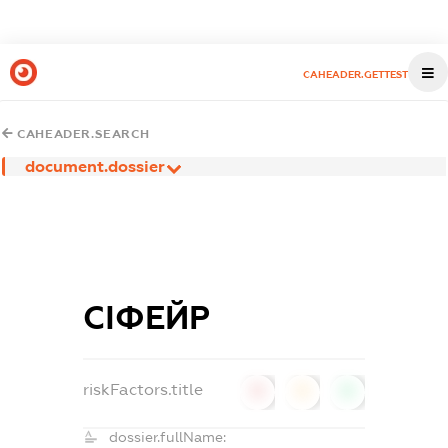
CAHEADER.GETTEST
CAHEADER.SEARCH
document.dossier
СІФЕЙР
riskFactors.title
0
0
0
dossier.fullName: