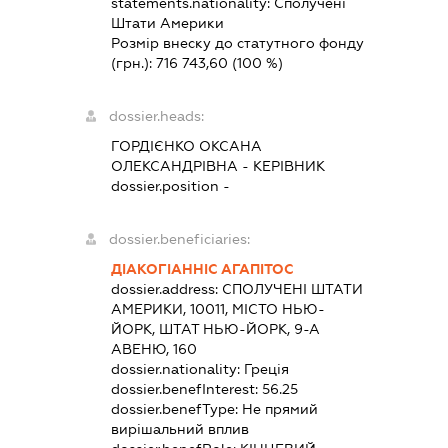
statements.nationality:
Сполучені
Штати Америки
Розмір внеску до статутного фонду
(грн.):
716 743,60
(100 %)
dossier.heads:
ГОРДІЄНКО ОКСАНА
ОЛЕКСАНДРІВНА
-
КЕРІВНИК
dossier.position -
dossier.beneficiaries:
ДІАКОГІАННІС АГАПІТОС
dossier.address:
СПОЛУЧЕНІ ШТАТИ
АМЕРИКИ, 10011, МІСТО НЬЮ-
ЙОРК, ШТАТ НЬЮ-ЙОРК, 9-А
АВЕНЮ, 160
dossier.nationality:
Греція
dossier.benefInterest:
56.25
dossier.benefType:
Не прямий
вирішальний вплив