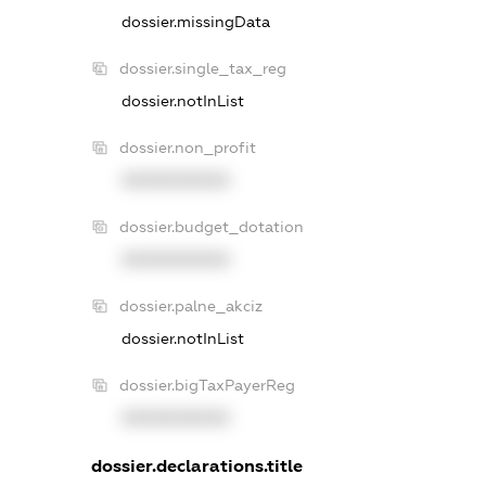
dossier.missingData
dossier.single_tax_reg
dossier.notInList
dossier.non_profit
XXXXXXXXXX
dossier.budget_dotation
XXXXXXXXXX
dossier.palne_akciz
dossier.notInList
dossier.bigTaxPayerReg
XXXXXXXXXX
dossier.declarations.title