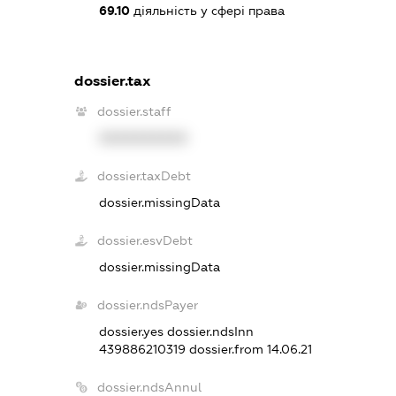
69.10
діяльність у сфері права
dossier.tax
dossier.staff
XXXXXXXXXX
dossier.taxDebt
dossier.missingData
dossier.esvDebt
dossier.missingData
dossier.ndsPayer
dossier.yes
dossier.ndsInn
439886210319
dossier.from 14.06.21
dossier.ndsAnnul