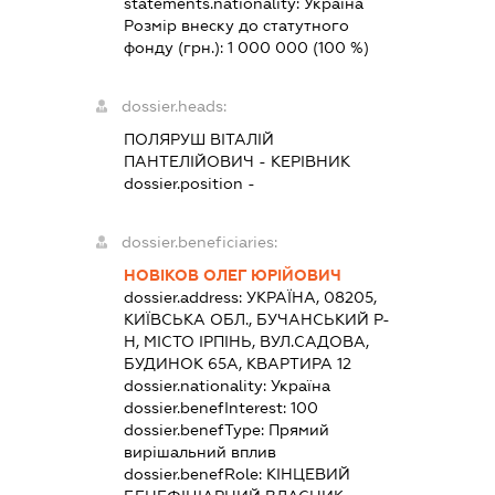
statements.nationality:
Україна
Розмір внеску до статутного
фонду (грн.):
1 000 000
(100 %)
dossier.heads:
ПОЛЯРУШ ВІТАЛІЙ
ПАНТЕЛІЙОВИЧ
-
КЕРІВНИК
dossier.position -
dossier.beneficiaries:
НОВІКОВ ОЛЕГ ЮРІЙОВИЧ
dossier.address:
УКРАЇНА, 08205,
КИЇВСЬКА ОБЛ., БУЧАНСЬКИЙ Р-
Н, МІСТО ІРПІНЬ, ВУЛ.САДОВА,
БУДИНОК 65А, КВАРТИРА 12
dossier.nationality:
Україна
dossier.benefInterest:
100
dossier.benefType:
Прямий
вирішальний вплив
dossier.benefRole:
КІНЦЕВИЙ