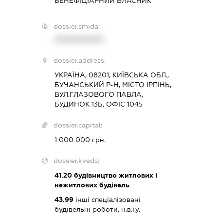
БЕНЕФІЦІАРНИЙ ВЛАСНИК
dossier.smida:
XXXXXXXXXX
dossier.address:
УКРАЇНА, 08201, КИЇВСЬКА ОБЛ.,
БУЧАНСЬКИЙ Р-Н, МІСТО ІРПІНЬ,
ВУЛ.ГЛАЗОВОГО ПАВЛА,
БУДИНОК 13Б, ОФІС 1045
dossier.capital:
1 000 000 грн.
dossier.kveds:
41.20
будівництво житлових і
нежитлових будівель
43.99
інші спеціалізовані
будівельні роботи, н.в.і.у.