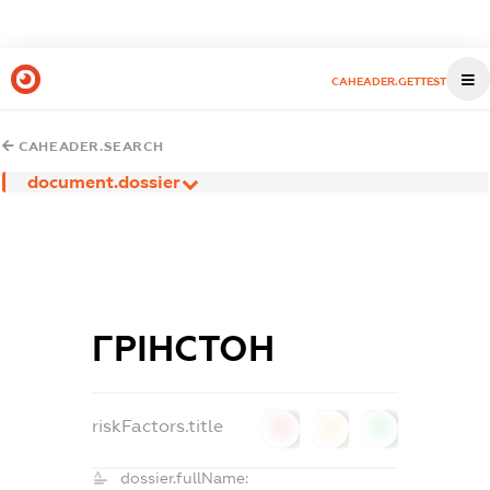
CAHEADER.GETTEST
CAHEADER.SEARCH
document.dossier
ГРІНСТОН
riskFactors.title
0
0
0
dossier.fullName: