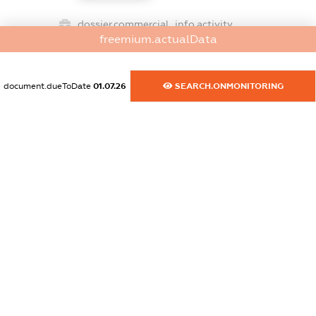
dossier.commercial_info.activity
freemium.actualData
XXXXXXXXXX
document.dueToDate
01.07.26
SEARCH.ONMONITORING
freemium.exampleText_1
freemium.exampleText_2
freemium.anonymousPerSearch2
FREEMIUM.DETAILS
FREEMIUM.REGISTER