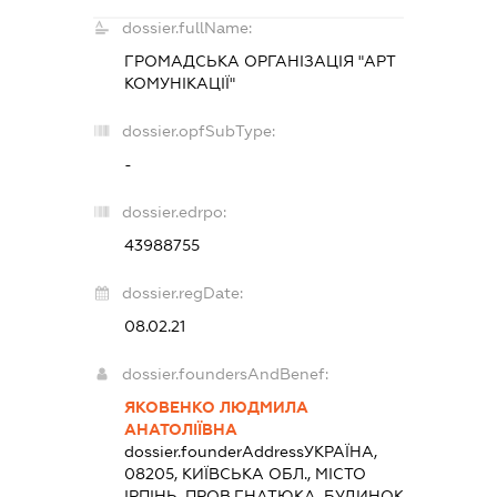
dossier.fullName:
ГРОМАДСЬКА ОРГАНІЗАЦІЯ "АРТ
КОМУНІКАЦІЇ"
dossier.opfSubType:
-
dossier.edrpo:
43988755
dossier.regDate:
08.02.21
dossier.foundersAndBenef:
ЯКОВЕНКО ЛЮДМИЛА
АНАТОЛІЇВНА
dossier.founderAddress
УКРАЇНА,
08205, КИЇВСЬКА ОБЛ., МІСТО
ІРПІНЬ, ПРОВ.ГНАТЮКА, БУДИНОК