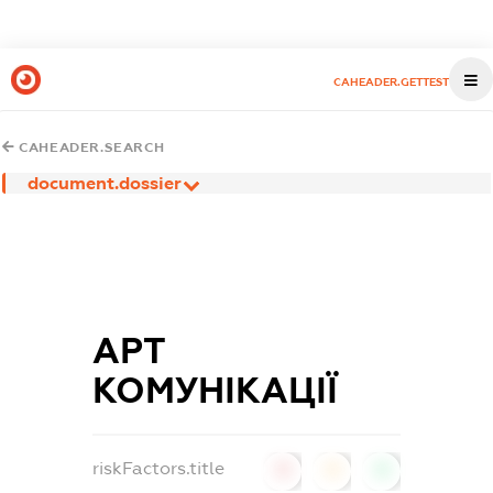
CAHEADER.GETTEST
CAHEADER.SEARCH
document.dossier
АРТ
КОМУНІКАЦІЇ
riskFactors.title
0
0
0