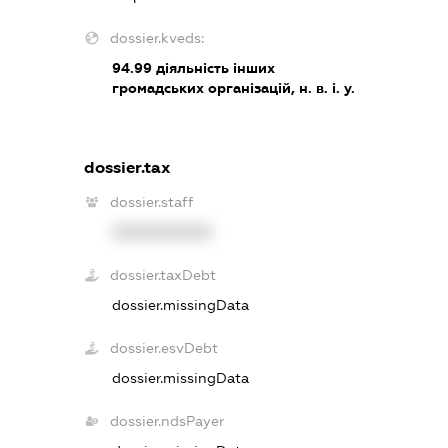
dossier.kveds:
94.99
діяльність інших
громадських організацій, н. в. і. у.
dossier.tax
dossier.staff
XXXXXXXXXX
dossier.taxDebt
dossier.missingData
dossier.esvDebt
dossier.missingData
dossier.ndsPayer