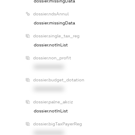
dossier.missingData
dossier.ndsAnnul
dossier.missingData
dossier.single_tax_reg
dossier.notInList
dossier.non_profit
XXXXXXXXXX
dossier.budget_dotation
XXXXXXXXXX
dossier.palne_akciz
dossier.notInList
dossier.bigTaxPayerReg
XXXXXXXXXX