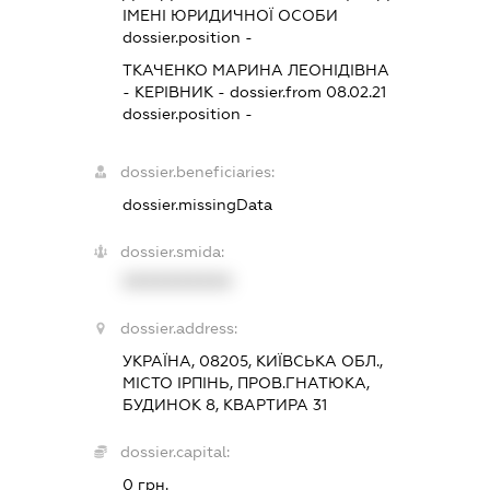
ІМЕНІ ЮРИДИЧНОЇ ОСОБИ
dossier.position -
ТКАЧЕНКО МАРИНА ЛЕОНІДІВНА
-
КЕРІВНИК
- dossier.from 08.02.21
dossier.position -
dossier.beneficiaries:
dossier.missingData
dossier.smida:
XXXXXXXXXX
dossier.address:
УКРАЇНА, 08205, КИЇВСЬКА ОБЛ.,
МІСТО ІРПІНЬ, ПРОВ.ГНАТЮКА,
БУДИНОК 8, КВАРТИРА 31
dossier.capital:
0 грн.