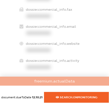
dossier.commercial_info.fax
XXXXXXXXXX
dossier.commercial_info.email
XXXXXXXXXX
dossier.commercial_info.website
XXXXXXXXXX
dossier.commercial_info.activity
XXXXXXXXXX
freemium.actualData
freemium.exampleText_1
freemium.exampleText_2
freemium.anonymousPerSearch2
document.dueToDate
12.10.21
SEARCH.ONMONITORING
FREEMIUM.DETAILS