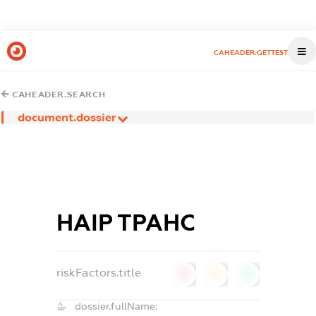
CAHEADER.GETTEST
CAHEADER.SEARCH
document.dossier
НАІР ТРАНС
riskFactors.title
0
0
0
dossier.fullName: