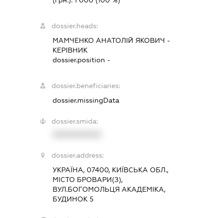
(грн.):
1 000
(100 %)
dossier.heads:
МАМЧЕНКО АНАТОЛІЙ ЯКОВИЧ
-
КЕРІВНИК
dossier.position -
dossier.beneficiaries:
dossier.missingData
dossier.smida:
XXXXXXXXXX
dossier.address:
УКРАЇНА, 07400, КИЇВСЬКА ОБЛ.,
МІСТО БРОВАРИ(З),
ВУЛ.БОГОМОЛЬЦЯ АКАДЕМІКА,
БУДИНОК 5