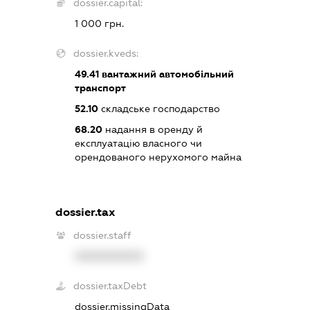
dossier.capital:
1 000 грн.
dossier.kveds:
49.41
вантажний автомобільний
транспорт
52.10
складське господарство
68.20
надання в оренду й
експлуатацію власного чи
орендованого нерухомого майна
dossier.tax
dossier.staff
XXXXXXXXXX
dossier.taxDebt
dossier.missingData