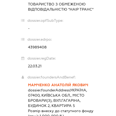
ТОВАРИСТВО З ОБМЕЖЕНОЮ
ВІДПОВІДАЛЬНІСТЮ "НАІР ТРАНС"
dossier.opfSubType:
-
dossier.edrpo:
43989408
dossier.regDate:
22.03.21
dossier.foundersAndBenef:
МАМЧЕНКО АНАТОЛІЙ ЯКОВИЧ
dossier.founderAddress
УКРАЇНА,
07400, КИЇВСЬКА ОБЛ., МІСТО
БРОВАРИ(З), ВУЛ.ГАГАРІНА,
БУДИНОК 2, КВАРТИРА 5
Розмір внеску до статутного фонду