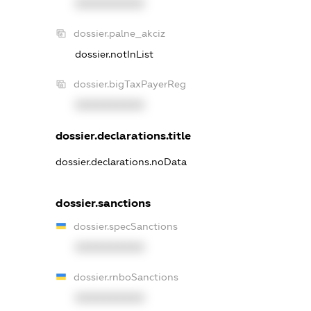
XXXXXXXXXX
dossier.palne_akciz
dossier.notInList
dossier.bigTaxPayerReg
XXXXXXXXXX
dossier.declarations.title
dossier.declarations.noData
dossier.sanctions
dossier.specSanctions
XXXXXXXXXX
dossier.rnboSanctions
XXXXXXXXXX