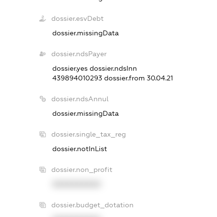
dossier.esvDebt
dossier.missingData
dossier.ndsPayer
dossier.yes
dossier.ndsInn
439894010293
dossier.from 30.04.21
dossier.ndsAnnul
dossier.missingData
dossier.single_tax_reg
dossier.notInList
dossier.non_profit
XXXXXXXXXX
dossier.budget_dotation