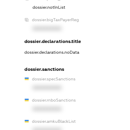
dossier.notInList
dossier.bigTaxPayerReg
XXXXXXXXXX
dossier.declarations.title
dossier.declarations.noData
dossier.sanctions
dossier.specSanctions
XXXXXXXXXX
dossier.rnboSanctions
XXXXXXXXXX
dossier.amkuBlackList