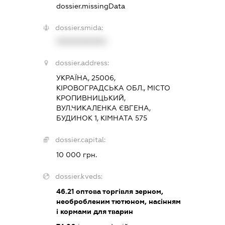
dossier.missingData
dossier.smida:
XXXXXXXXXX
dossier.address:
УКРАЇНА, 25006,
КІРОВОГРАДСЬКА ОБЛ., МІСТО
КРОПИВНИЦЬКИЙ,
ВУЛ.ЧИКАЛЕНКА ЄВГЕНА,
БУДИНОК 1, КІМНАТА 575
dossier.capital:
10 000 грн.
dossier.kveds:
46.21
оптова торгівля зерном,
необробленим тютюном, насінням
і кормами для тварин