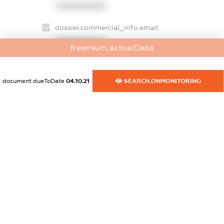
XXXXXXXXXX
dossier.commercial_info.email
XXXXXXXXXX
freemium.actualData
dossier.commercial_info.website
XXXXXXXXXX
document.dueToDate
04.10.21
SEARCH.ONMONITORING
dossier.commercial_info.activity
XXXXXXXXXX
freemium.exampleText_1
freemium.exampleText_2
freemium.anonymousPerSearch2
FREEMIUM.DETAILS
FREEMIUM.REGISTER