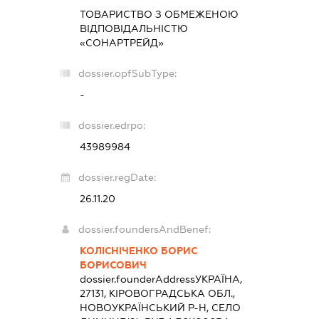
ТОВАРИСТВО З ОБМЕЖЕНОЮ
ВІДПОВІДАЛЬНІСТЮ
«СОНАРТРЕЙД»
dossier.opfSubType:
-
dossier.edrpo:
43989984
dossier.regDate:
26.11.20
dossier.foundersAndBenef:
КОЛІСНІЧЕНКО БОРИС
БОРИСОВИЧ
dossier.founderAddress
УКРАЇНА,
27131, КІРОВОГРАДСЬКА ОБЛ.,
НОВОУКРАЇНСЬКИЙ Р-Н, СЕЛО