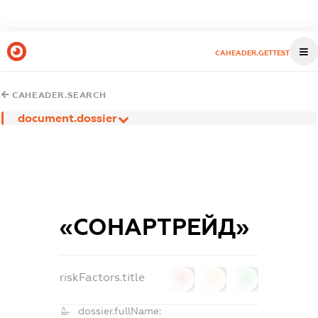
CAHEADER.GETTEST
CAHEADER.SEARCH
document.dossier
«СОНАРТРЕЙД»
riskFactors.title
0
0
0
dossier.fullName: