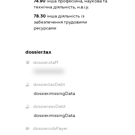
74.90
інша професійна, наукова та
технічна діяльність, н.в.і.у.
78.30
інша діяльність із
забезпечення трудовими
ресурсами
dossier.tax
dossier.staff
XXXXXXXXXX
dossier.taxDebt
dossier.missingData
dossier.esvDebt
dossier.missingData
dossier.ndsPayer