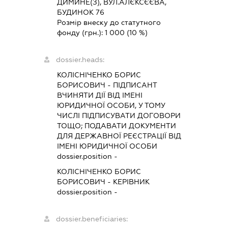
ДИМИНЕ(З), ВУЛ.АЛЄКСЄЄВА,
БУДИНОК 76
Розмір внеску до статутного
фонду (грн.):
1 000
(10 %)
dossier.heads:
КОЛІСНІЧЕНКО БОРИС
БОРИСОВИЧ
-
ПІДПИСАНТ
ВЧИНЯТИ ДІЇ ВІД ІМЕНІ
ЮРИДИЧНОЇ ОСОБИ, У ТОМУ
ЧИСЛІ ПІДПИСУВАТИ ДОГОВОРИ
ТОЩО; ПОДАВАТИ ДОКУМЕНТИ
ДЛЯ ДЕРЖАВНОЇ РЕЄСТРАЦІЇ ВІД
ІМЕНІ ЮРИДИЧНОЇ ОСОБИ
dossier.position -
КОЛІСНІЧЕНКО БОРИС
БОРИСОВИЧ
-
КЕРІВНИК
dossier.position -
dossier.beneficiaries: