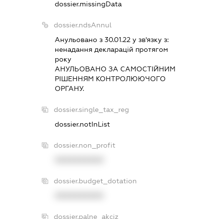
dossier.missingData
dossier.ndsAnnul
Анульовано з 30.01.22 у зв'язку з:
ненадання декларацiй протягом
року
АНУЛЬОВАНО ЗА САМОСТIЙНИМ
РIШЕННЯМ КОНТРОЛЮЮЧОГО
ОРГАНУ.
dossier.single_tax_reg
dossier.notInList
dossier.non_profit
XXXXXXXXXX
dossier.budget_dotation
XXXXXXXXXX
dossier.palne_akciz