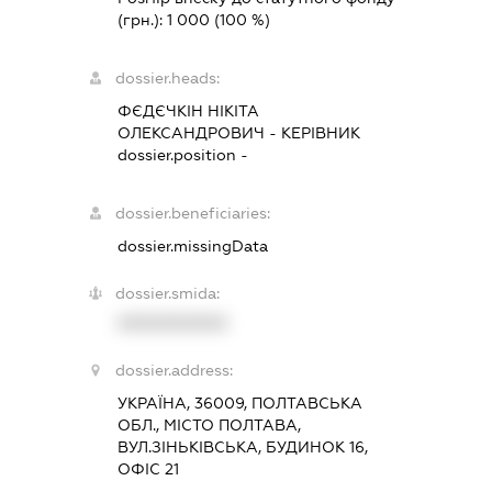
(грн.):
1 000
(100 %)
dossier.heads:
ФЄДЄЧКІН НІКІТА
ОЛЕКСАНДРОВИЧ
-
КЕРІВНИК
dossier.position -
dossier.beneficiaries:
dossier.missingData
dossier.smida:
XXXXXXXXXX
dossier.address:
УКРАЇНА, 36009, ПОЛТАВСЬКА
ОБЛ., МІСТО ПОЛТАВА,
ВУЛ.ЗІНЬКІВСЬКА, БУДИНОК 16,
ОФІС 21