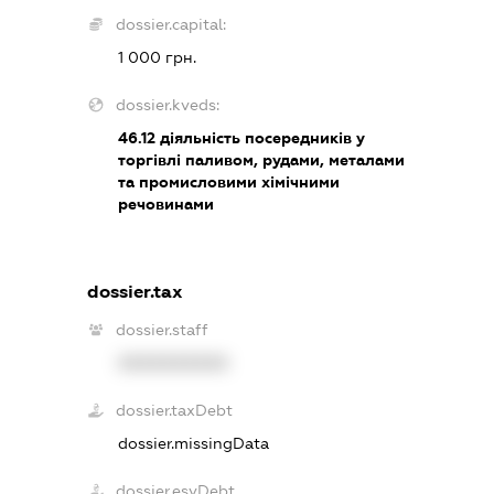
dossier.capital:
1 000 грн.
dossier.kveds:
46.12
діяльність посередників у
торгівлі паливом, рудами, металами
та промисловими хімічними
речовинами
dossier.tax
dossier.staff
XXXXXXXXXX
dossier.taxDebt
dossier.missingData
dossier.esvDebt