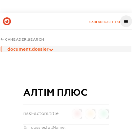
CAHEADER.GETTEST
CAHEADER.SEARCH
document.dossier
АЛТІМ ПЛЮС
riskFactors.title
0
0
0
dossier.fullName: