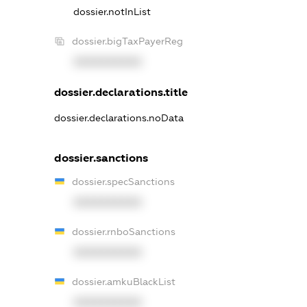
dossier.notInList
dossier.bigTaxPayerReg
XXXXXXXXXX
dossier.declarations.title
dossier.declarations.noData
dossier.sanctions
dossier.specSanctions
XXXXXXXXXX
dossier.rnboSanctions
XXXXXXXXXX
dossier.amkuBlackList
XXXXXXXXXX