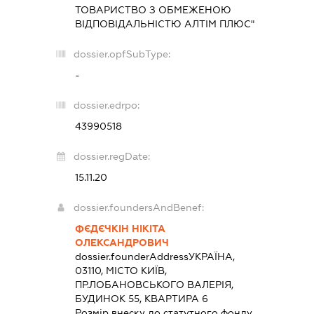
ТОВАРИСТВО З ОБМЕЖЕНОЮ
ВІДПОВІДАЛЬНІСТЮ АЛТІМ ПЛЮС"
dossier.opfSubType:
-
dossier.edrpo:
43990518
dossier.regDate:
15.11.20
dossier.foundersAndBenef:
ФЄДЄЧКІН НІКІТА
ОЛЕКСАНДРОВИЧ
dossier.founderAddress
УКРАЇНА,
03110, МІСТО КИЇВ,
ПР.ЛОБАНОВСЬКОГО ВАЛЕРІЯ,
БУДИНОК 55, КВАРТИРА 6
Розмір внеску до статутного фонду