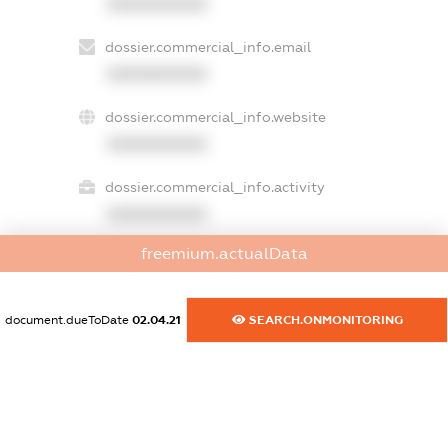
XXXXXXXXXX
dossier.commercial_info.email
XXXXXXXXXX
dossier.commercial_info.website
XXXXXXXXXX
dossier.commercial_info.activity
XXXXXXXXXX
freemium.actualData
freemium.exampleText_1
freemium.exampleText_2
document.dueToDate
02.04.21
SEARCH.ONMONITORING
freemium.anonymousPerSearch2
FREEMIUM.DETAILS
FREEMIUM.REGISTER