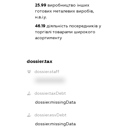
25.99
виробництво інших
готових металевих виробів,
н.в.і.у.
46.19
діяльність посередників у
торгівлі товарами широкого
асортименту
dossier.tax
dossier.staff
XXXXXXXXXX
dossier.taxDebt
dossier.missingData
dossier.esvDebt
dossier.missingData