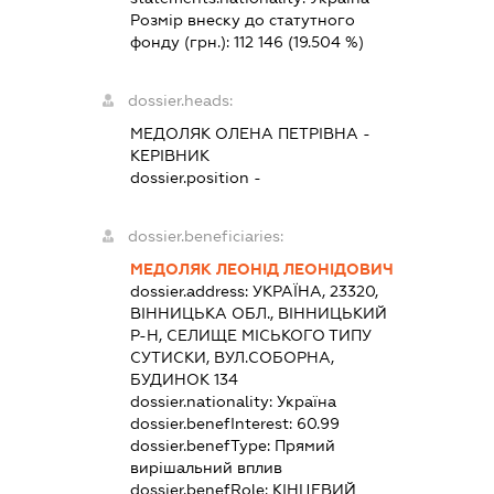
Розмір внеску до статутного
фонду (грн.):
112 146
(19.504 %)
dossier.heads:
МЕДОЛЯК ОЛЕНА ПЕТРІВНА
-
КЕРІВНИК
dossier.position -
dossier.beneficiaries:
МЕДОЛЯК ЛЕОНІД ЛЕОНІДОВИЧ
dossier.address:
УКРАЇНА, 23320,
ВІННИЦЬКА ОБЛ., ВІННИЦЬКИЙ
Р-Н, СЕЛИЩЕ МІСЬКОГО ТИПУ
СУТИСКИ, ВУЛ.СОБОРНА,
БУДИНОК 134
dossier.nationality:
Україна
dossier.benefInterest:
60.99
dossier.benefType:
Прямий
вирішальний вплив
dossier.benefRole:
КІНЦЕВИЙ