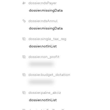
dossier.ndsPayer
dossier.missingData
dossier.ndsAnnul
dossier.missingData
dossier.single_tax_reg
dossier.notInList
dossier.non_profit
XXXXXXXXXX
dossier.budget_dotation
XXXXXXXXXX
dossier.palne_akciz
dossier.notInList