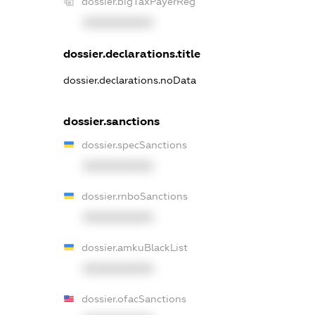
dossier.bigTaxPayerReg
XXXXXXXXXX
dossier.declarations.title
dossier.declarations.noData
dossier.sanctions
dossier.specSanctions
XXXXXXXXXX
dossier.rnboSanctions
XXXXXXXXXX
dossier.amkuBlackList
XXXXXXXXXX
dossier.ofacSanctions