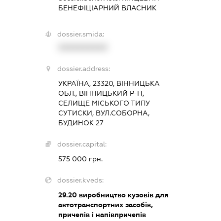
БЕНЕФІЦІАРНИЙ ВЛАСНИК
dossier.smida:
XXXXXXXXXX
dossier.address:
УКРАЇНА, 23320, ВІННИЦЬКА
ОБЛ., ВІННИЦЬКИЙ Р-Н,
СЕЛИЩЕ МІСЬКОГО ТИПУ
СУТИСКИ, ВУЛ.СОБОРНА,
БУДИНОК 27
dossier.capital:
575 000 грн.
dossier.kveds:
29.20
виробництво кузовів для
автотранспортних засобів,
причепів і напівпричепів