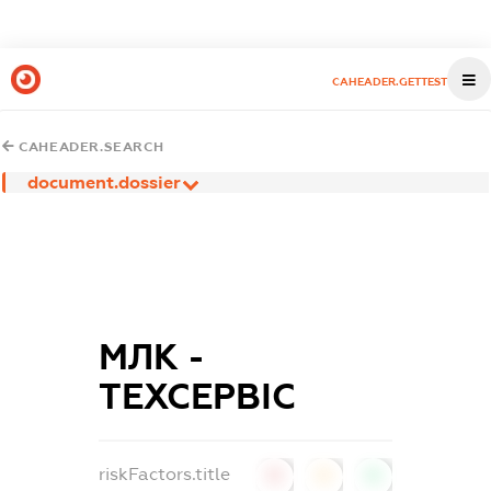
CAHEADER.GETTEST
CAHEADER.SEARCH
document.dossier
МЛК -
ТЕХСЕРВІС
riskFactors.title
0
0
0