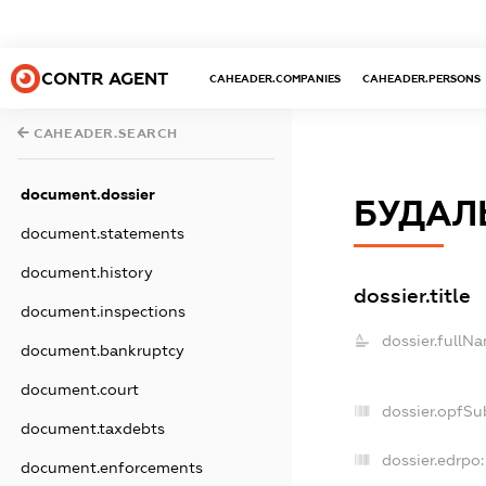
CONTR AGENT
CAHEADER.COMPANIES
CAHEADER.PERSONS
CAHEADER.SEARCH
document.dossier
БУДАЛ
document.statements
document.history
dossier.title
document.inspections
dossier.fullN
document.bankruptcy
document.court
dossier.opfSu
document.taxdebts
dossier.edrpo:
document.enforcements