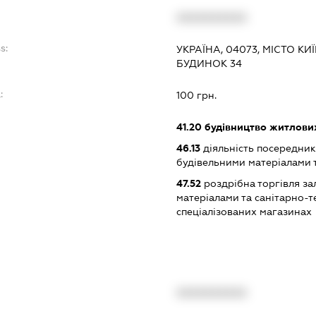
XXXXXXXXXX
s:
УКРАЇНА, 04073, МІСТО КИ
БУДИНОК 34
:
100 грн.
41.20
будівництво житлових
46.13
діяльність посередникі
будівельними матеріалами 
47.52
роздрібна торгівля за
матеріалами та санітарно-
спеціалізованих магазинах
XXXXXXXXXX