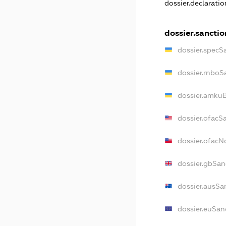
dossier.declarati
dossier.sanctio
dossier.specS
dossier.rnboS
dossier.amkuB
dossier.ofacS
dossier.ofac
dossier.gbSan
dossier.ausSa
dossier.euSan