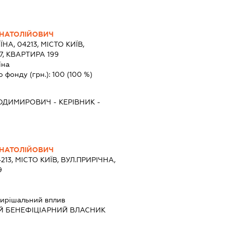
АНАТОЛІЙОВИЧ
ЇНА, 04213, МІСТО КИЇВ,
7, КВАРТИРА 199
їна
о фонду (грн.):
100
(100 %)
ЛОДИМИРОВИЧ
-
КЕРІВНИК
-
АНАТОЛІЙОВИЧ
213, МІСТО КИЇВ, ВУЛ.ПРИРІЧНА,
9
ирішальний вплив
Й БЕНЕФІЦІАРНИЙ ВЛАСНИК