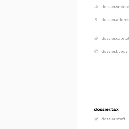
dossier.smida:
dossier.addres
dossier.capital
dossier.kveds:
dossier.tax
dossier.staff