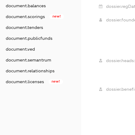
document.balances
dossier.regDat
document.scorings
new!
dossier.foun
document.tenders
document.publicfunds
document.ved
document.semantrum
dossier.heads:
document.relationships
document.licenses
new!
dossier.benefi