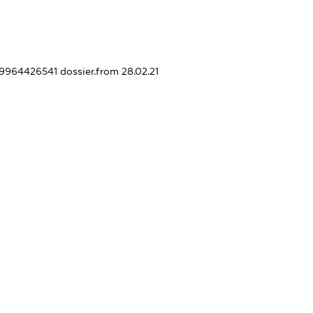
439964426541
dossier.from 28.02.21