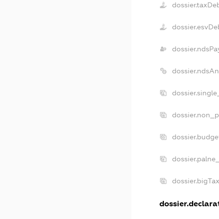
dossier.taxDe
dossier.esvDe
dossier.ndsPa
dossier.ndsAn
dossier.singl
dossier.non_p
dossier.budge
dossier.palne
dossier.bigTa
dossier.declarat