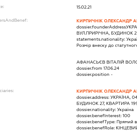
e:
15.02.21
dersAndBenef:
КИРПИЧНІК ОЛЕКСАНДР 
dossier.founderAddress
УКРА
ВУЛ.ПРИРІЧНА, БУДИНОК 2
statements.nationality:
Укра
Розмір внеску до статутног
АФАНАСЬЄВ ВІТАЛІЙ ВО
dossier.from 17.06.24
dossier.position -
ciaries:
КИРПИЧНІК ОЛЕКСАНДР 
dossier.address:
УКРАЇНА, 04
БУДИНОК 27, КВАРТИРА 19
dossier.nationality:
Україна
dossier.benefInterest:
100
dossier.benefType:
Прямий в
dossier.benefRole:
КІНЦЕВИ