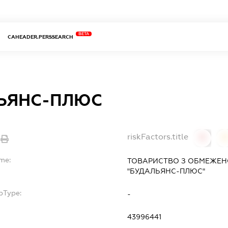
BETA
CAHEADER.PERSSEARCH
ЬЯНС-ПЛЮС
riskFactors.title
0
ame:
ТОВАРИСТВО З ОБМЕЖЕН
"БУДАЛЬЯНС-ПЛЮС"
bType:
-
43996441