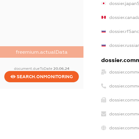
dossier.japan
dossier.canad
dossier.rfSan
dossier.russia
freemium.actualData
dossier.comme
document.dueToDate
20.06.24
dossier.comme
SEARCH.ONMONITORING
dossier.comme
dossier.comme
dossier.comme
dossier.comme