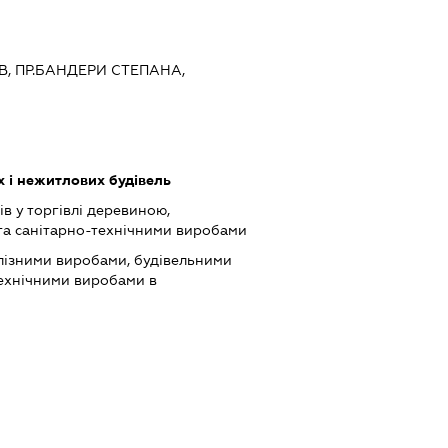
ЇВ, ПР.БАНДЕРИ СТЕПАНА,
 і нежитлових будівель
в у торгівлі деревиною,
та санітарно-технічними виробами
лізними виробами, будівельними
технічними виробами в