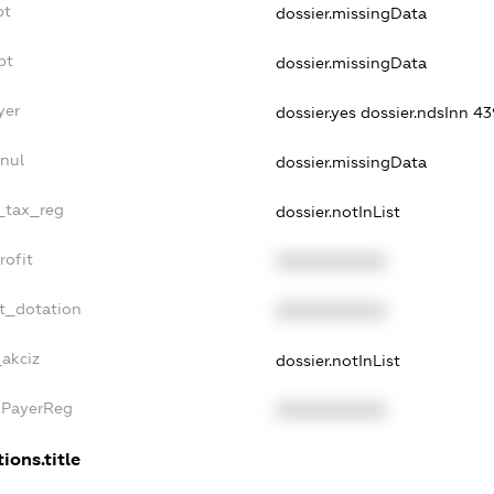
bt
dossier.missingData
bt
dossier.missingData
yer
dossier.yes
dossier.ndsInn 
nul
dossier.missingData
e_tax_reg
dossier.notInList
rofit
XXXXXXXXXX
t_dotation
XXXXXXXXXX
_akciz
dossier.notInList
xPayerReg
XXXXXXXXXX
ions.title