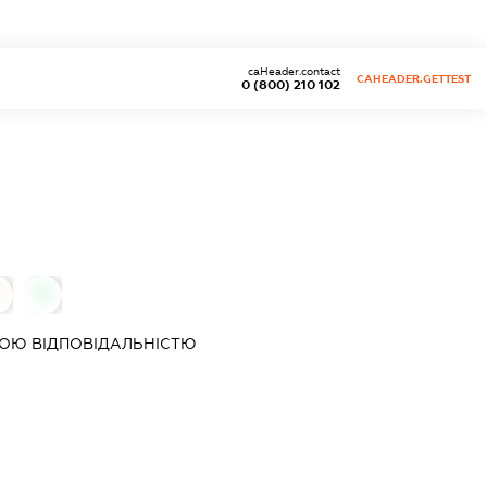
caHeader.contact
CAHEADER.GETTEST
0 (800) 210 102
0
0
ОЮ ВІДПОВІДАЛЬНІСТЮ