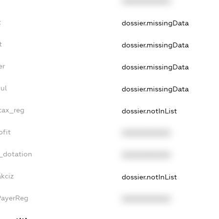
XXXXXXXXXX
t
dossier.missingData
t
dossier.missingData
er
dossier.missingData
ul
dossier.missingData
_tax_reg
dossier.notInList
ofit
XXXXXXXXXX
_dotation
XXXXXXXXXX
kciz
dossier.notInList
PayerReg
XXXXXXXXXX