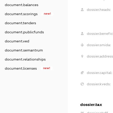
document.balances
dossier.heads:
document.scorings
new!
document.tenders
document.publicfunds
dossier.benefici
document.ved
dossier.smida:
document.semantrum
dossier.address
document.relationships
document.licenses
new!
dossier.capital:
dossier.kveds:
dossier.tax