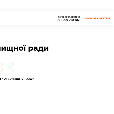
caHeader.contact
CAHEADER.GETTEST
0 (800) 210 102
лищної ради
0
ької селищної ради