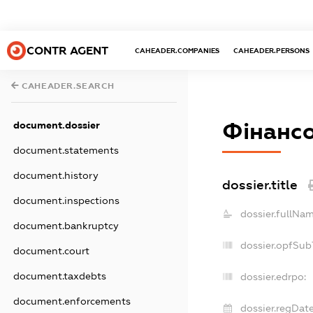
CONTR AGENT
CAHEADER.COMPANIES
CAHEADER.PERSONS
CAHEADER.SEARCH
Фінансо
document.dossier
document.statements
document.history
dossier.title
document.inspections
dossier.fullNam
document.bankruptcy
dossier.opfSub
document.court
document.taxdebts
dossier.edrpo:
document.enforcements
dossier.regDate