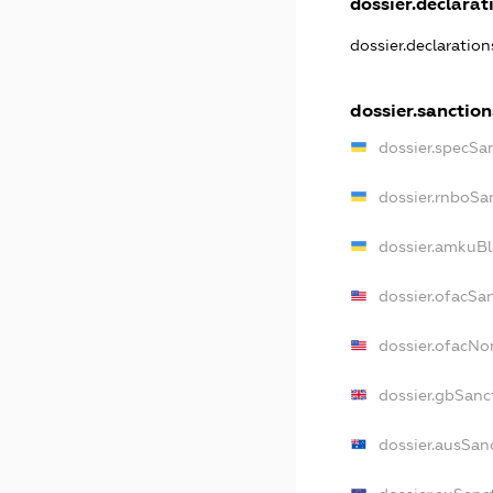
dossier.declarati
dossier.declaratio
dossier.sanction
dossier.specSa
dossier.rnboSa
dossier.amkuBl
dossier.ofacSa
dossier.ofacN
dossier.gbSanc
dossier.ausSan