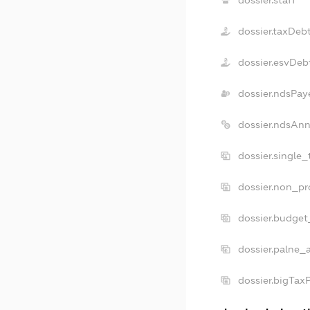
dossier.staff
dossier.taxDeb
dossier.esvDeb
dossier.ndsPay
dossier.ndsAnn
dossier.single
dossier.non_pr
dossier.budget
dossier.palne_a
dossier.bigTax