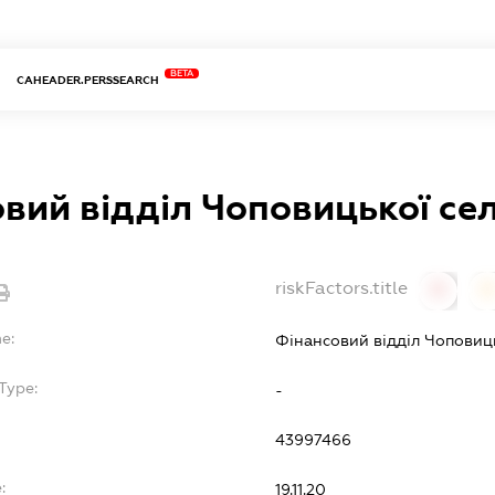
BETA
CAHEADER.PERSSEARCH
вий відділ Чоповицької се
riskFactors.title
0
0
e:
Фінансовий відділ Чоповиц
Type:
-
43997466
:
19.11.20