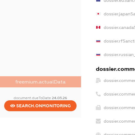
dossier.euSanc
dossier.japanS
dossier.canada
dossier.rfSanct
dossier.russian
dossier.comme
dossier.commer
freemium.actualData
dossier.commer
document.dueToDate
24.03.26
SEARCH.ONMONITORING
dossier.commer
dossier.commer
dossier.commer