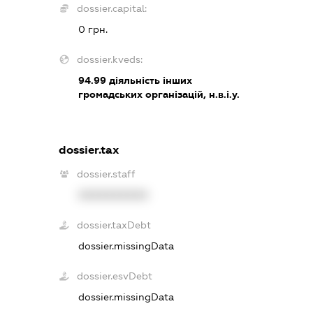
dossier.capital:
0 грн.
dossier.kveds:
94.99
діяльність інших
громадських організацій, н.в.і.у.
dossier.tax
dossier.staff
XXXXXXXXXX
dossier.taxDebt
dossier.missingData
dossier.esvDebt
dossier.missingData