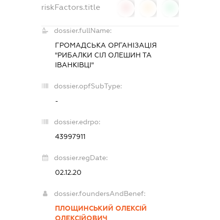
riskFactors.title
0
0
0
dossier.fullName:
ГРОМАДСЬКА ОРГАНІЗАЦІЯ
"РИБАЛКИ СІЛ ОЛЕШИН ТА
ІВАНКІВЦІ"
dossier.opfSubType:
-
dossier.edrpo:
43997911
dossier.regDate:
02.12.20
dossier.foundersAndBenef:
ПЛОЩИНСЬКИЙ ОЛЕКСІЙ
ОЛЕКСІЙОВИЧ