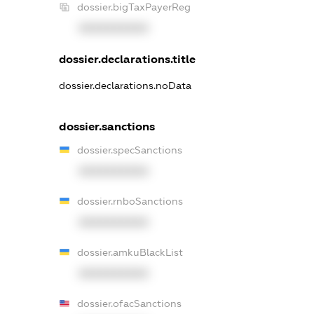
dossier.bigTaxPayerReg
XXXXXXXXXX
dossier.declarations.title
dossier.declarations.noData
dossier.sanctions
dossier.specSanctions
XXXXXXXXXX
dossier.rnboSanctions
XXXXXXXXXX
dossier.amkuBlackList
XXXXXXXXXX
dossier.ofacSanctions