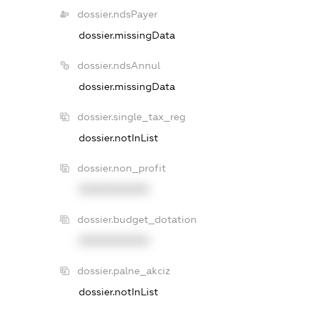
dossier.ndsPayer
dossier.missingData
dossier.ndsAnnul
dossier.missingData
dossier.single_tax_reg
dossier.notInList
dossier.non_profit
XXXXXXXXXX
dossier.budget_dotation
XXXXXXXXXX
dossier.palne_akciz
dossier.notInList