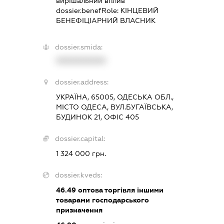
вирішальний вплив
dossier.benefRole:
КІНЦЕВИЙ
БЕНЕФІЦІАРНИЙ ВЛАСНИК
dossier.smida:
XXXXXXXXXX
dossier.address:
УКРАЇНА, 65005, ОДЕСЬКА ОБЛ.,
МІСТО ОДЕСА, ВУЛ.БУГАЇВСЬКА,
БУДИНОК 21, ОФІС 405
dossier.capital:
1 324 000 грн.
dossier.kveds:
46.49
оптова торгівля іншими
товарами господарського
призначення