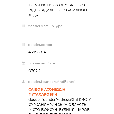
ТОВАРИСТВО З ОБМЕЖЕНОЮ
ВІДПОВІДАЛЬНІСТЮ «САЛМОН
ЛТД»
dossier.opfSubType:
-
dossier.edrpo:
43998014
dossier.regDate:
07.02.21
dossier.foundersAndBenef:
САІДОВ АСОМІДДІН
МУТАХАРОВИЧ
dossier.founderAddress
УЗБЕКИСТАН,
СУРХАНДАРИНСЬКА ОБЛАСТЬ,
МІСТО БОЙСУН, ВУЛИЦЯ ШАРОВ