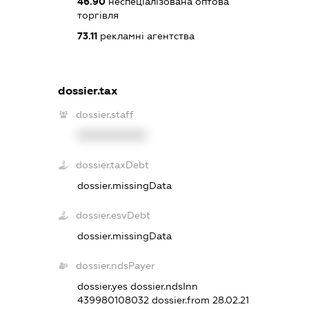
46.90
неспеціалізована оптова
торгівля
73.11
рекламні агентства
dossier.tax
dossier.staff
XXXXXXXXXX
dossier.taxDebt
dossier.missingData
dossier.esvDebt
dossier.missingData
dossier.ndsPayer
dossier.yes
dossier.ndsInn
439980108032
dossier.from 28.02.21