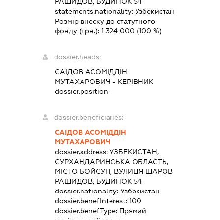
РАШИДОВ, БУДИНОК 54
statements.nationality:
Узбекистан
Розмір внеску до статутного
фонду (грн.):
1 324 000
(100 %)
dossier.heads:
САІДОВ АСОМІДДІН
МУТАХАРОВИЧ
-
КЕРІВНИК
dossier.position -
dossier.beneficiaries:
САІДОВ АСОМІДДІН
МУТАХАРОВИЧ
dossier.address:
УЗБЕКИСТАН,
СУРХАНДАРИНСЬКА ОБЛАСТЬ,
МІСТО БОЙСУН, ВУЛИЦЯ ШАРОВ
РАШИДОВ, БУДИНОК 54
dossier.nationality:
Узбекистан
dossier.benefInterest:
100
dossier.benefType:
Прямий