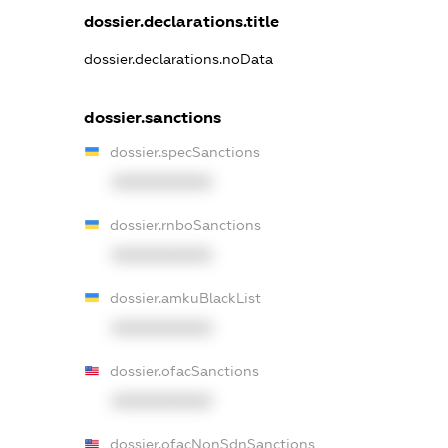
dossier.declarations.title
dossier.declarations.noData
dossier.sanctions
dossier.specSanctions
XXXXXXXXXX
dossier.rnboSanctions
XXXXXXXXXX
dossier.amkuBlackList
XXXXXXXXXX
dossier.ofacSanctions
XXXXXXXXXX
dossier.ofacNonSdnSanctions