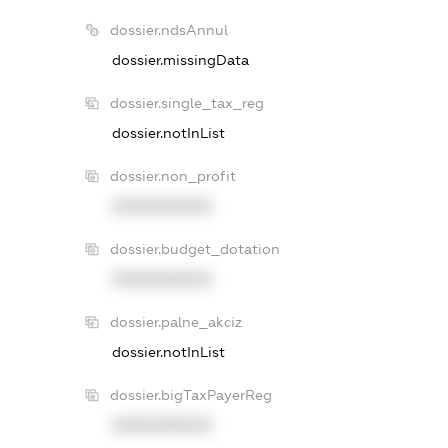
dossier.ndsAnnul
dossier.missingData
dossier.single_tax_reg
dossier.notInList
dossier.non_profit
XXXXXXXXXX
dossier.budget_dotation
XXXXXXXXXX
dossier.palne_akciz
dossier.notInList
dossier.bigTaxPayerReg
XXXXXXXXXX