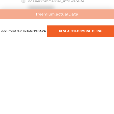
dossier.commercial_info.website
XXXXXXXXXX
freemium.actualData
dossier.commercial_info.activity
XXXXXXXXXX
document.dueToDate
19.03.24
SEARCH.ONMONITORING
freemium.exampleText_1
freemium.exampleText_2
freemium.anonymousPerSearch2
FREEMIUM.DETAILS
FREEMIUM.REGISTER