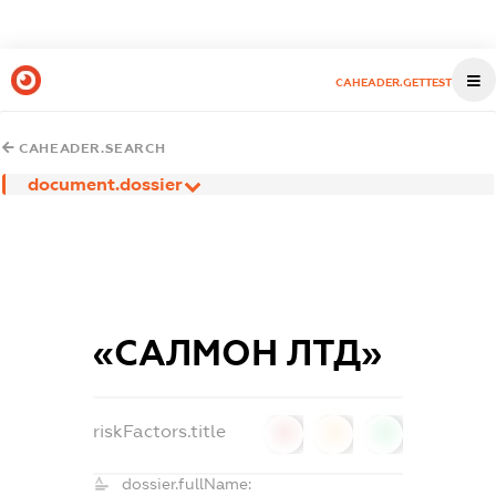
CAHEADER.GETTEST
CAHEADER.SEARCH
document.dossier
«САЛМОН ЛТД»
riskFactors.title
0
0
0
dossier.fullName: