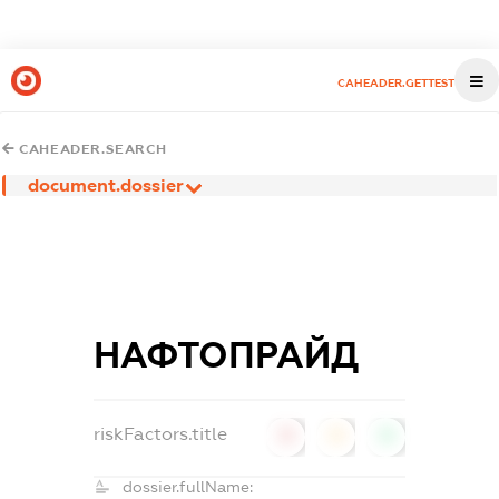
CAHEADER.GETTEST
CAHEADER.SEARCH
document.dossier
НАФТОПРАЙД
riskFactors.title
0
0
0
dossier.fullName: