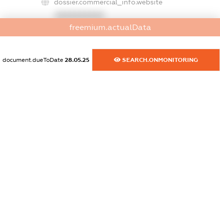
dossier.commercial_info.website
XXXXXXXXXX
freemium.actualData
dossier.commercial_info.activity
XXXXXXXXXX
document.dueToDate
28.05.25
SEARCH.ONMONITORING
freemium.exampleText_1
freemium.exampleText_2
freemium.anonymousPerSearch2
FREEMIUM.DETAILS
FREEMIUM.REGISTER