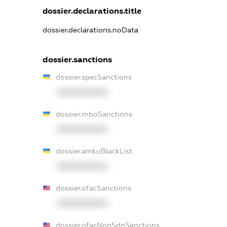
dossier.declarations.title
dossier.declarations.noData
dossier.sanctions
dossier.specSanctions
XXXXXXXXXX
dossier.rnboSanctions
XXXXXXXXXX
dossier.amkuBlackList
XXXXXXXXXX
dossier.ofacSanctions
XXXXXXXXXX
dossier.ofacNonSdnSanctions