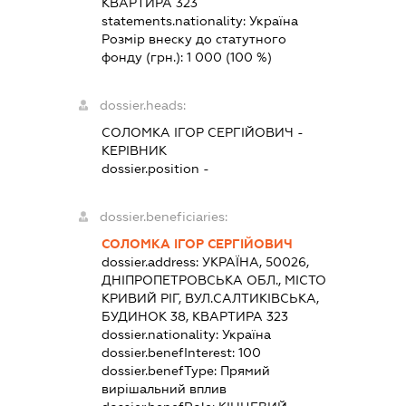
КВАРТИРА 323
statements.nationality:
Україна
Розмір внеску до статутного
фонду (грн.):
1 000
(100 %)
dossier.heads:
СОЛОМКА ІГОР СЕРГІЙОВИЧ
-
КЕРІВНИК
dossier.position -
dossier.beneficiaries:
СОЛОМКА ІГОР СЕРГІЙОВИЧ
dossier.address:
УКРАЇНА, 50026,
ДНІПРОПЕТРОВСЬКА ОБЛ., МІСТО
КРИВИЙ РІГ, ВУЛ.САЛТИКІВСЬКА,
БУДИНОК 38, КВАРТИРА 323
dossier.nationality:
Україна
dossier.benefInterest:
100
dossier.benefType:
Прямий
вирішальний вплив