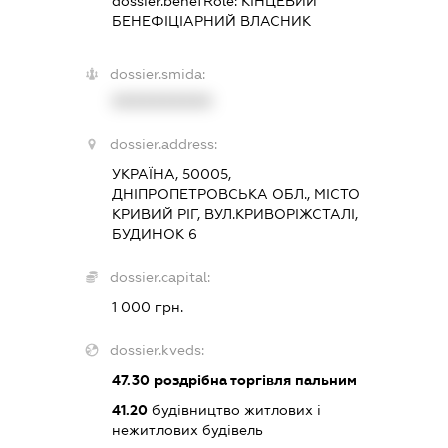
dossier.benefRole:
КІНЦЕВИЙ
БЕНЕФІЦІАРНИЙ ВЛАСНИК
dossier.smida:
XXXXXXXXXX
dossier.address:
УКРАЇНА, 50005,
ДНІПРОПЕТРОВСЬКА ОБЛ., МІСТО
КРИВИЙ РІГ, ВУЛ.КРИВОРІЖСТАЛІ,
БУДИНОК 6
dossier.capital:
1 000 грн.
dossier.kveds:
47.30
роздрібна торгівля пальним
41.20
будівництво житлових і
нежитлових будівель