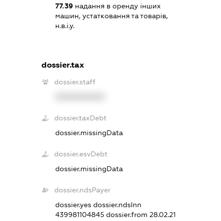
77.39
надання в оренду інших
машин, устатковання та товарів,
н.в.і.у.
dossier.tax
dossier.staff
XXXXXXXXXX
dossier.taxDebt
dossier.missingData
dossier.esvDebt
dossier.missingData
dossier.ndsPayer
dossier.yes
dossier.ndsInn
439981104845
dossier.from 28.02.21