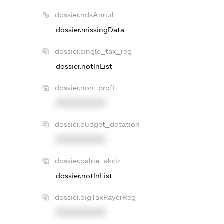
dossier.ndsAnnul
dossier.missingData
dossier.single_tax_reg
dossier.notInList
dossier.non_profit
XXXXXXXXXX
dossier.budget_dotation
XXXXXXXXXX
dossier.palne_akciz
dossier.notInList
dossier.bigTaxPayerReg
XXXXXXXXXX