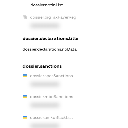
dossier.notInList
dossier.bigTaxPayerReg
XXXXXXXXXX
dossier.declarations.title
dossier.declarations.noData
dossier.sanctions
dossier.specSanctions
XXXXXXXXXX
dossier.rnboSanctions
XXXXXXXXXX
dossier.amkuBlackList
XXXXXXXXXX