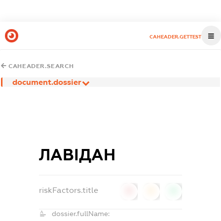
CAHEADER.GETTEST
CAHEADER.SEARCH
document.dossier
ЛАВІДАН
riskFactors.title
0
0
0
dossier.fullName: