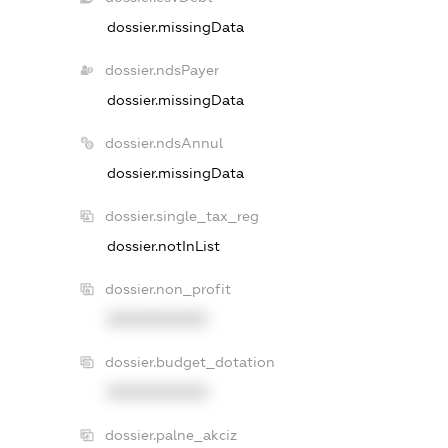
dossier.missingData
dossier.ndsPayer
dossier.missingData
dossier.ndsAnnul
dossier.missingData
dossier.single_tax_reg
dossier.notInList
dossier.non_profit
XXXXXXXXXX
dossier.budget_dotation
XXXXXXXXXX
dossier.palne_akciz