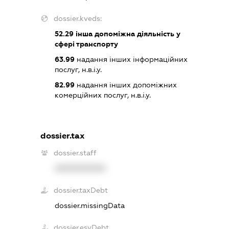
dossier.kveds:
52.29
інша допоміжна діяльність у
сфері транспорту
63.99
надання інших інформаційних
послуг, н.в.і.у.
82.99
надання інших допоміжних
комерційних послуг, н.в.і.у.
dossier.tax
dossier.staff
XXXXXXXXXX
dossier.taxDebt
dossier.missingData
dossier.esvDebt