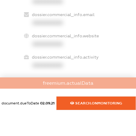
XXXXXXXXXX
dossier.commercial_info.email
XXXXXXXXXX
dossier.commercial_info.website
XXXXXXXXXX
dossier.commercial_info.activity
XXXXXXXXXX
freemium.actualData
freemium.exampleText_1
freemium.exampleText_2
freemium.anonymousPerSearch2
document.dueToDate
02.09.21
SEARCH.ONMONITORING
FREEMIUM.DETAILS
FREEMIUM.REGISTER