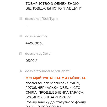
ТОВАРИСТВО З ОБМЕЖЕНОЮ
ВІДПОВІДАЛЬНІСТЮ "ЛАВІДАН"
dossier.opfSubType:
-
dossier.edrpo:
44000036
dossier.regDate:
03.02.21
dossier.foundersAndBenef:
ОСТАФІЙЧУК АЛІНА МИХАЙЛІВНА
dossier.founderAddress
УКРАЇНА,
20705, ЧЕРКАСЬКА ОБЛ., МІСТО
СМІЛА, ПРОВ.ШЕВЧЕНКА ТАРАСА,
БУДИНОК 3, КВАРТИРА 77
Розмір внеску до статутного фонду
(грн.):
10 000
(100 %)