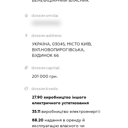
БЕНЕФІЦІАРНИЙ ВЛАСНИК
dossier.smida:
XXXXXXXXXX
dossier.address:
УКРАЇНА, 03045, МІСТО КИЇВ,
ВУЛ.НОВОПИРОГІВСЬКА,
БУДИНОК 66
dossier.capital:
201 000 грн.
dossier.kveds:
27.90
виробництво іншого
електричного устатковання
35.11
виробництво електроенергії
68.20
надання в оренду й
експлуатацію власного чи