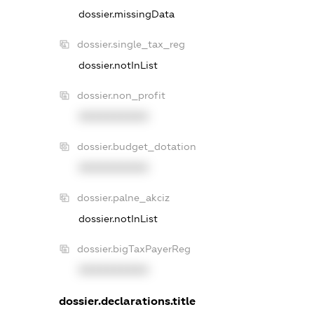
dossier.missingData
dossier.single_tax_reg
dossier.notInList
dossier.non_profit
XXXXXXXXXX
dossier.budget_dotation
XXXXXXXXXX
dossier.palne_akciz
dossier.notInList
dossier.bigTaxPayerReg
XXXXXXXXXX
dossier.declarations.title