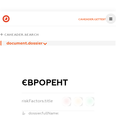
CAHEADER.GETTEST
CAHEADER.SEARCH
document.dossier
ЄВРОРЕНТ
riskFactors.title
0
0
0
dossier.fullName: