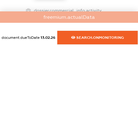
dossier.commercial_info.activity
freemium.actualData
XXXXXXXXXX
document.dueToDate
13.02.26
SEARCH.ONMONITORING
freemium.exampleText_1
freemium.exampleText_2
freemium.anonymousPerSearch2
FREEMIUM.DETAILS
FREEMIUM.REGISTER