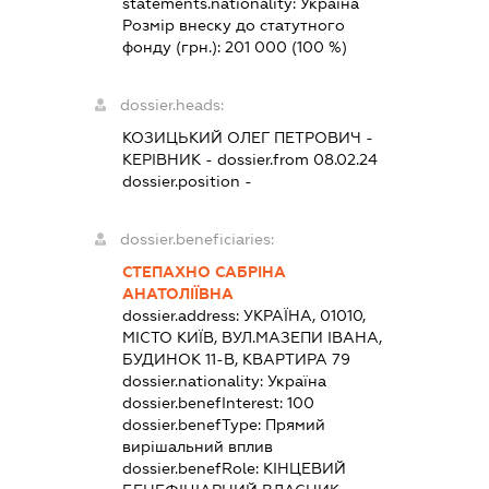
statements.nationality:
Україна
Розмір внеску до статутного
фонду (грн.):
201 000
(100 %)
dossier.heads:
КОЗИЦЬКИЙ ОЛЕГ ПЕТРОВИЧ
-
КЕРІВНИК
- dossier.from 08.02.24
dossier.position -
dossier.beneficiaries:
СТЕПАХНО САБРІНА
АНАТОЛІЇВНА
dossier.address:
УКРАЇНА, 01010,
МІСТО КИЇВ, ВУЛ.МАЗЕПИ ІВАНА,
БУДИНОК 11-В, КВАРТИРА 79
dossier.nationality:
Україна
dossier.benefInterest:
100
dossier.benefType:
Прямий
вирішальний вплив
dossier.benefRole:
КІНЦЕВИЙ