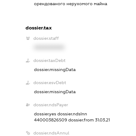
орендованого нерухомого майна
dossier.tax
dossier.staff
XXXXXXXXXX
dossier.taxDebt
dossier.missingData
dossier.esvDebt
dossier.missingData
dossier.ndsPayer
dossier.yes
dossier.ndsInn
440003826509
dossier.from 31.03.21
dossier.ndsAnnul