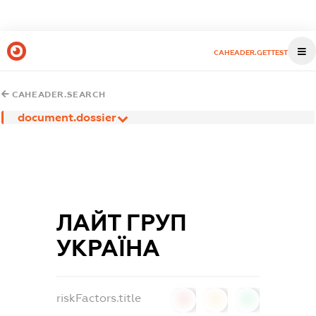
CAHEADER.GETTEST
CAHEADER.SEARCH
document.dossier
ЛАЙТ ГРУП
УКРАЇНА
riskFactors.title
0
0
0