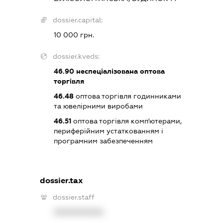
dossier.capital:
10 000 грн.
dossier.kveds:
46.90
неспеціалізована оптова
торгівля
46.48
оптова торгівля годинниками
та ювелірними виробами
46.51
оптова торгівля комп'ютерами,
периферійним устаткованням і
програмним забезпеченням
dossier.tax
dossier.staff
XXXXXXXXXX