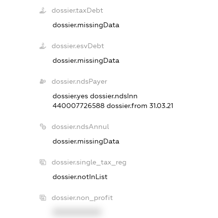
dossier.taxDebt
dossier.missingData
dossier.esvDebt
dossier.missingData
dossier.ndsPayer
dossier.yes
dossier.ndsInn
440007726588
dossier.from 31.03.21
dossier.ndsAnnul
dossier.missingData
dossier.single_tax_reg
dossier.notInList
dossier.non_profit
XXXXXXXXXX