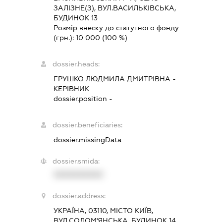
ЗАЛІЗНЕ(З), ВУЛ.ВАСИЛЬКІВСЬКА,
БУДИНОК 13
Розмір внеску до статутного фонду
(грн.):
10 000
(100 %)
dossier.heads:
ГРУШКО ЛЮДМИЛА ДМИТРІВНА
-
КЕРІВНИК
dossier.position -
dossier.beneficiaries:
dossier.missingData
dossier.smida:
XXXXXXXXXX
dossier.address:
УКРАЇНА, 03110, МІСТО КИЇВ,
ВУЛ.СОЛОМ'ЯНСЬКА, БУДИНОК 14