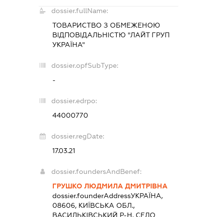
dossier.fullName:
ТОВАРИСТВО З ОБМЕЖЕНОЮ
ВІДПОВІДАЛЬНІСТЮ "ЛАЙТ ГРУП
УКРАЇНА"
dossier.opfSubType:
-
dossier.edrpo:
44000770
dossier.regDate:
17.03.21
dossier.foundersAndBenef:
ГРУШКО ЛЮДМИЛА ДМИТРІВНА
dossier.founderAddress
УКРАЇНА,
08606, КИЇВСЬКА ОБЛ.,
ВАСИЛЬКІВСЬКИЙ Р-Н, СЕЛО