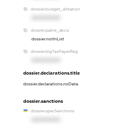
dossier.budget_dotation
XXXXXXXXXX
dossier.palne_akciz
dossier.notInList
dossier.bigTaxPayerReg
XXXXXXXXXX
dossier.declarations.title
dossier.declarations.noData
dossier.sanctions
dossier.specSanctions
XXXXXXXXXX