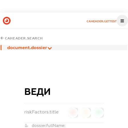
CAHEADER.GETTEST
CAHEADER.SEARCH
document.dossier
ВЕДИ
riskFactors.title
0
0
0
dossier.fullName: