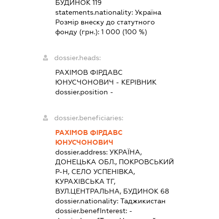
БУДИНОК 119
statements.nationality:
Україна
Розмір внеску до статутного
фонду (грн.):
1 000
(100 %)
dossier.heads:
РАХІМОВ ФІРДАВС
ЮНУСЧОНОВИЧ
-
КЕРІВНИК
dossier.position -
dossier.beneficiaries:
РАХІМОВ ФІРДАВС
ЮНУСЧОНОВИЧ
dossier.address:
УКРАЇНА,
ДОНЕЦЬКА ОБЛ., ПОКРОВСЬКИЙ
Р-Н, СЕЛО УСПЕНІВКА,
КУРАХІВСЬКА ТГ,
ВУЛ.ЦЕНТРАЛЬНА, БУДИНОК 68
dossier.nationality:
Таджикистан
dossier.benefInterest:
-