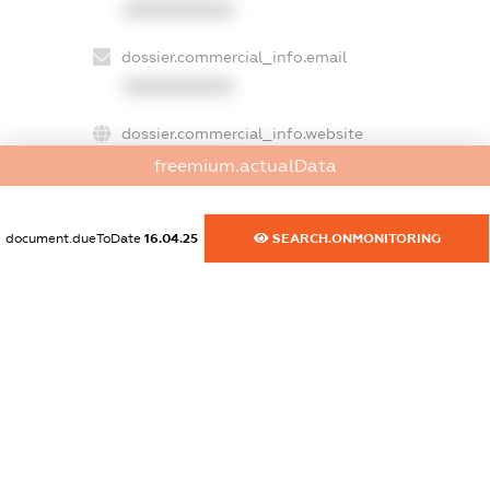
XXXXXXXXXX
dossier.commercial_info.email
XXXXXXXXXX
dossier.commercial_info.website
XXXXXXXXXX
freemium.actualData
dossier.commercial_info.activity
document.dueToDate
16.04.25
SEARCH.ONMONITORING
XXXXXXXXXX
freemium.exampleText_1
freemium.exampleText_2
freemium.anonymousPerSearch2
FREEMIUM.DETAILS
FREEMIUM.REGISTER