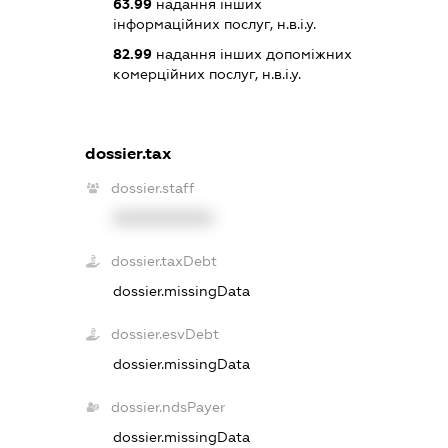
63.99
надання інших
інформаційних послуг, н.в.і.у.
82.99
надання інших допоміжних
комерційних послуг, н.в.і.у.
dossier.tax
dossier.staff
XXXXXXXXXX
dossier.taxDebt
dossier.missingData
dossier.esvDebt
dossier.missingData
dossier.ndsPayer
dossier.missingData