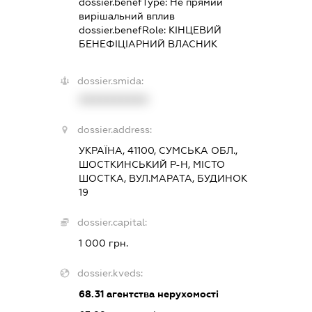
dossier.benefType:
Не прямий
вирішальний вплив
dossier.benefRole:
КІНЦЕВИЙ
БЕНЕФІЦІАРНИЙ ВЛАСНИК
dossier.smida:
XXXXXXXXXX
dossier.address:
УКРАЇНА, 41100, СУМСЬКА ОБЛ.,
ШОСТКИНСЬКИЙ Р-Н, МІСТО
ШОСТКА, ВУЛ.МАРАТА, БУДИНОК
19
dossier.capital:
1 000 грн.
dossier.kveds:
68.31
агентства нерухомості