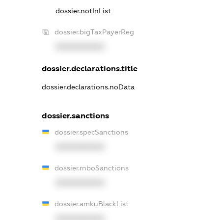
dossier.notInList
dossier.bigTaxPayerReg
XXXXXXXXXX
dossier.declarations.title
dossier.declarations.noData
dossier.sanctions
dossier.specSanctions
XXXXXXXXXX
dossier.rnboSanctions
XXXXXXXXXX
dossier.amkuBlackList
XXXXXXXXXX