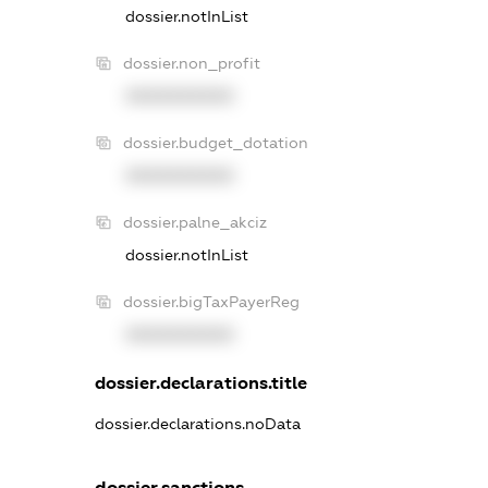
dossier.notInList
dossier.non_profit
XXXXXXXXXX
dossier.budget_dotation
XXXXXXXXXX
dossier.palne_akciz
dossier.notInList
dossier.bigTaxPayerReg
XXXXXXXXXX
dossier.declarations.title
dossier.declarations.noData
dossier.sanctions