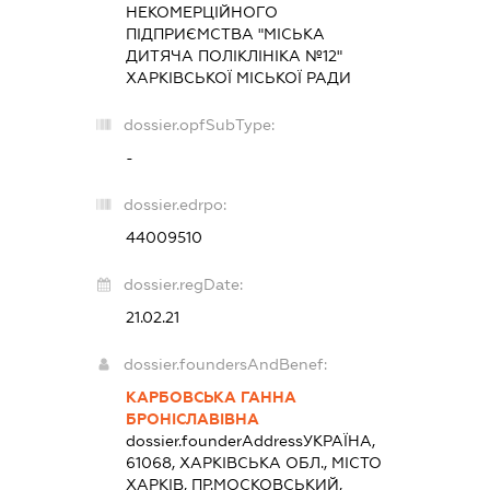
НЕКОМЕРЦІЙНОГО
ПІДПРИЄМСТВА "МІСЬКА
ДИТЯЧА ПОЛІКЛІНІКА №12"
ХАРКІВСЬКОЇ МІСЬКОЇ РАДИ
dossier.opfSubType:
-
dossier.edrpo:
44009510
dossier.regDate:
21.02.21
dossier.foundersAndBenef:
КАРБОВСЬКА ГАННА
БРОНІСЛАВІВНА
dossier.founderAddress
УКРАЇНА,
61068, ХАРКІВСЬКА ОБЛ., МІСТО
ХАРКІВ, ПР.МОСКОВСЬКИЙ,