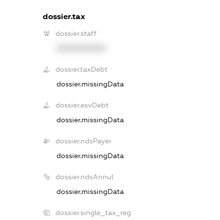
dossier.tax
dossier.staff
XXXXXXXXXX
dossier.taxDebt
dossier.missingData
dossier.esvDebt
dossier.missingData
dossier.ndsPayer
dossier.missingData
dossier.ndsAnnul
dossier.missingData
dossier.single_tax_reg