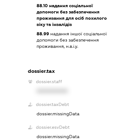
88.10
надання соціальної
допомоги без забезпечення
проживання для осіб похилого
віку та інвалідів
88.99
надання іншої соціальної
допомоги без забезпечення
проживання, н.в.і.у.
dossier.tax
dossier.staff
XXXXXXXXXX
dossier.taxDebt
dossier.missingData
dossier.esvDebt
dossier.missingData