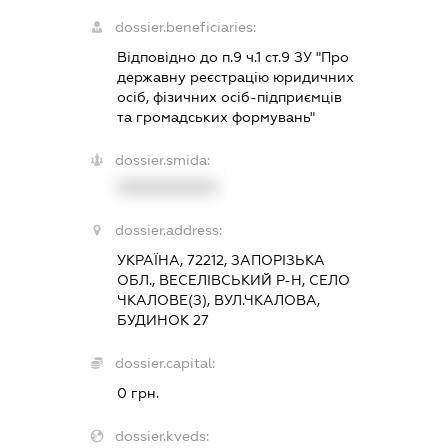
dossier.beneficiaries:
Відповідно до п.9 ч.1 ст.9 ЗУ "Про
державну реєстрацію юридичних
осіб, фізичних осіб-підприємців
та громадських формувань"
dossier.smida:
XXXXXXXXXX
dossier.address:
УКРАЇНА, 72212, ЗАПОРІЗЬКА
ОБЛ., ВЕСЕЛІВСЬКИЙ Р-Н, СЕЛО
ЧКАЛОВЕ(З), ВУЛ.ЧКАЛОВА,
БУДИНОК 27
dossier.capital:
0 грн.
dossier.kveds: