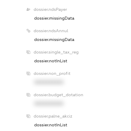
dossier.ndsPayer
dossier.missingData
dossier.ndsAnnul
dossier.missingData
dossier.single_tax_reg
dossier.notInList
dossier.non_profit
XXXXXXXXXX
dossier.budget_dotation
XXXXXXXXXX
dossier.palne_akciz
dossier.notInList