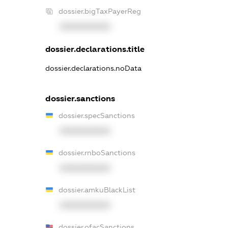
dossier.bigTaxPayerReg
XXXXXXXXXX
dossier.declarations.title
dossier.declarations.noData
dossier.sanctions
dossier.specSanctions
XXXXXXXXXX
dossier.rnboSanctions
XXXXXXXXXX
dossier.amkuBlackList
XXXXXXXXXX
dossier.ofacSanctions