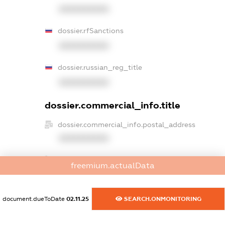
XXXXXXXXXX
dossier.rfSanctions
XXXXXXXXXX
dossier.russian_reg_title
XXXXXXXXXX
dossier.commercial_info.title
dossier.commercial_info.postal_address
XXXXXXXXXX
dossier.commercial_info.phone
freemium.actualData
XXXXXXXXXX
dossier.commercial_info.fax
document.dueToDate
02.11.25
SEARCH.ONMONITORING
XXXXXXXXXX