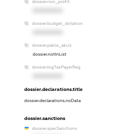
dossier.non_profit
XXXXXXXXXX
dossier.budget_dotation
XXXXXXXXXX
dossier.palne_akciz
dossier.notInList
dossier.bigTaxPayerReg
XXXXXXXXXX
dossier.declarations.title
dossier.declarations.noData
dossier.sanctions
dossier.specSanctions