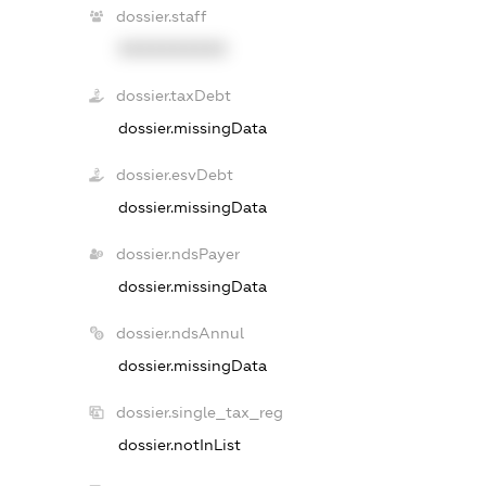
dossier.staff
XXXXXXXXXX
dossier.taxDebt
dossier.missingData
dossier.esvDebt
dossier.missingData
dossier.ndsPayer
dossier.missingData
dossier.ndsAnnul
dossier.missingData
dossier.single_tax_reg
dossier.notInList