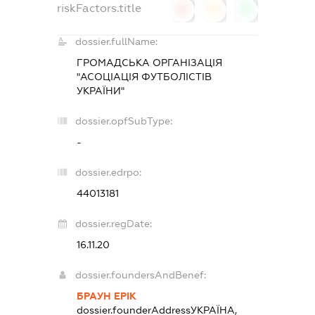
riskFactors.title
0
0
0
dossier.fullName:
ГРОМАДСЬКА ОРГАНІЗАЦІЯ
"АСОЦІАЦІЯ ФУТБОЛІСТІВ
УКРАЇНИ"
dossier.opfSubType:
-
dossier.edrpo:
44013181
dossier.regDate:
16.11.20
dossier.foundersAndBenef:
БРАУН ЕРІК
dossier.founderAddress
УКРАЇНА,