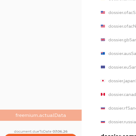
dossier.ofac
dossier.ofac
dossier.gbSa
dossier.ausS
dossier.euSa
dossier.japa
dossier.cana
dossier.rfSan
freemium.actualData
dossier.russi
document.dueToDate
07.06.26