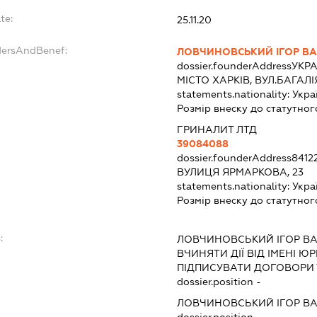
te:
25.11.20
dersAndBenef:
ЛОВЧИНОВСЬКИЙ ІГОР В
dossier.founderAddress
УКРА
МІСТО ХАРКІВ, ВУЛ.БАГАЛІ
statements.nationality:
Укра
Розмір внеску до статутног
ГРИНАЛИТ ЛТД
39084088
dossier.founderAddress
8412
ВУЛИЦЯ ЯРМАРКОВА, 23
statements.nationality:
Укра
Розмір внеску до статутног
:
ЛОВЧИНОВСЬКИЙ ІГОР В
ВЧИНЯТИ ДІЇ ВІД ІМЕНІ Ю
ПІДПИСУВАТИ ДОГОВОРИ
dossier.position -
ЛОВЧИНОВСЬКИЙ ІГОР В
dossier.position -