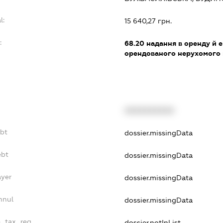
l:
15 640,27 грн.
:
68.20
надання в оренду й е
орендованого нерухомого
XXXXXXXXXX
ebt
dossier.missingData
ebt
dossier.missingData
ayer
dossier.missingData
nnul
dossier.missingData
e_tax_reg
dossier.notInList