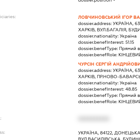
ciaries:
ЛОВЧИНОВСЬКИЙ ІГОР В
dossier.address:
УКРАЇНА, 6
ХАРКІВ, ВУЛ.БАГАЛІЯ, БУД
dossier.nationality:
Україна
dossier.benefInterest:
51.15
dossier.benefType:
Прямий в
dossier.benefRole:
КІНЦЕВИ
ЧУРСІН СЕРГІЙ АНДРІЙОВ
dossier.address:
УКРАЇНА, 6
ХАРКІВ, ПР.НОВО-БАВАРС
dossier.nationality:
Україна
dossier.benefInterest:
48.85
dossier.benefType:
Прямий в
dossier.benefRole:
КІНЦЕВИ
:
XXXXXXXXXX
ss:
УКРАЇНА, 84122, ДОНЕЦЬКА
ВУЛ.ВАСИЛІВСЬКА, БУДИН