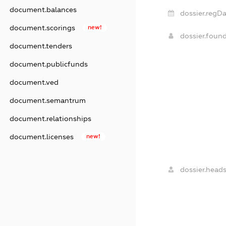
document.balances
dossier.regDa
document.scorings
new!
dossier.foun
document.tenders
document.publicfunds
document.ved
document.semantrum
document.relationships
document.licenses
new!
dossier.heads