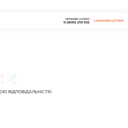
caHeader.contact
CAHEADER.GETTEST
0 (800) 210 102
0
0
ОЮ ВІДПОВІДАЛЬНІСТЮ