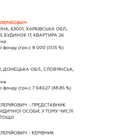
АЛЕРІЙОВИЧ
ЇНА, 63001, ХАРКІВСЬКА ОБЛ.,
Я, БУДИНОК 17, КВАРТИРА 26
їна
о фонду (грн.):
8 000
(51.15 %)
2, ДОНЕЦЬКА ОБЛ., СЛОВ'ЯНСЬК,
їна
о фонду (грн.):
7 640,27
(48.85 %)
АЛЕРІЙОВИЧ
-
ПРЕДСТАВНИК
РИДИЧНОЇ ОСОБИ, У ТОМУ ЧИСЛІ
 ТОЩО
АЛЕРІЙОВИЧ
-
КЕРІВНИК