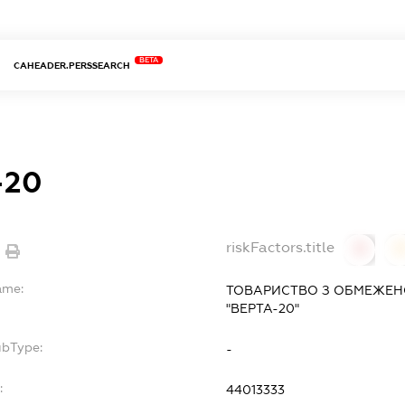
BETA
CAHEADER.PERSSEARCH
-20
riskFactors.title
0
ame:
ТОВАРИСТВО З ОБМЕЖЕН
"ВЕРТА-20"
ubType:
-
:
44013333