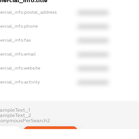
ercial_info.title
ercial_info.postal_address
XXXXXXXXXX
ercial_info.phone
XXXXXXXXXX
ercial_info.fax
XXXXXXXXXX
ercial_info.email
XXXXXXXXXX
ercial_info.website
XXXXXXXXXX
rcial_info.activity
XXXXXXXXXX
ampleText_1
xampleText_2
nonymousPerSearch2
DETAILS
FREEMIUM.REGISTER