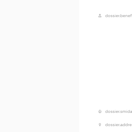
dossier.benefi
dossier.smida
dossier.addre