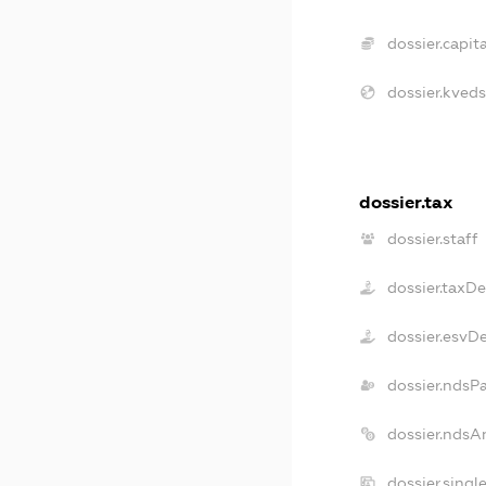
dossier.capita
dossier.kveds
dossier.tax
dossier.staff
dossier.taxD
dossier.esvD
dossier.ndsP
dossier.ndsA
dossier.singl