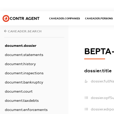
CONTR AGENT
CAHEADER.COMPANIES
CAHEADER.PERSONS
CAHEADER.SEARCH
document.dossier
ВЕРТА
document.statements
document.history
dossier.title
document.inspections
dossier.fullN
document.bankruptcy
document.court
dossier.opfS
document.taxdebts
dossier.edrpo
document.enforcements