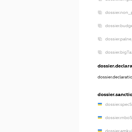
dossier.non_p
dossier.budg
dossier.palne
dossier.bigT
dossier.declara
dossier.declarat
dossier.sancti
dossier.spec
dossier.rnbo
dossier.amku