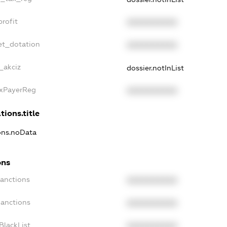
rofit
XXXXXXXXXX
et_dotation
XXXXXXXXXX
_akciz
dossier.notInList
axPayerReg
XXXXXXXXXX
tions.title
ions.noData
ons
Sanctions
XXXXXXXXXX
Sanctions
XXXXXXXXXX
BlackList
XXXXXXXXXX