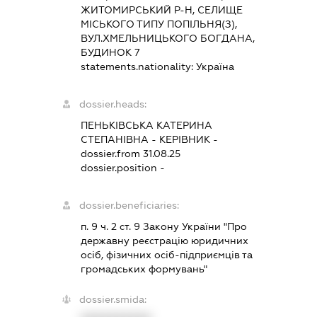
ЖИТОМИРСЬКИЙ Р-Н, СЕЛИЩЕ
МІСЬКОГО ТИПУ ПОПІЛЬНЯ(З),
ВУЛ.ХМЕЛЬНИЦЬКОГО БОГДАНА,
БУДИНОК 7
statements.nationality:
Україна
dossier.heads:
ПЕНЬКІВСЬКА КАТЕРИНА
СТЕПАНІВНА
-
КЕРІВНИК
-
dossier.from 31.08.25
dossier.position -
dossier.beneficiaries:
п. 9 ч. 2 ст. 9 Закону України "Про
державну реєстрацію юридичних
осіб, фізичних осіб-підприємців та
громадських формувань"
dossier.smida: