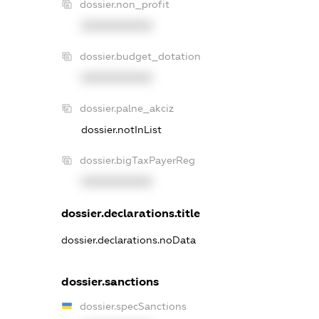
dossier.non_profit
XXXXXXXXXX
dossier.budget_dotation
XXXXXXXXXX
dossier.palne_akciz
dossier.notInList
dossier.bigTaxPayerReg
XXXXXXXXXX
dossier.declarations.title
dossier.declarations.noData
dossier.sanctions
dossier.specSanctions