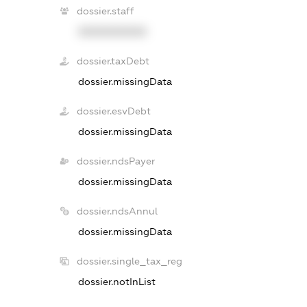
dossier.staff
XXXXXXXXXX
dossier.taxDebt
dossier.missingData
dossier.esvDebt
dossier.missingData
dossier.ndsPayer
dossier.missingData
dossier.ndsAnnul
dossier.missingData
dossier.single_tax_reg
dossier.notInList