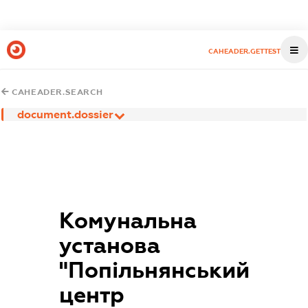
CAHEADER.GETTEST
CAHEADER.SEARCH
document.dossier
Комунальна
установа
"Попільнянський
центр