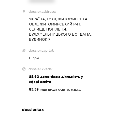
XXXXXXXXXX
dossier.address:
УКРАЇНА, 13501, ЖИТОМИРСЬКА
ОБЛ., ЖИТОМИРСЬКИЙ Р-Н,
СЕЛИЩЕ ПОПІЛЬНЯ,
ВУЛ.ХМЕЛЬНИЦЬКОГО БОГДАНА,
БУДИНОК 7
dossier.capital:
0 грн.
dossier.kveds:
85.60
допоміжна діяльність у
сфері освіти
85.59
інші види освіти, н.в.і.у.
dossier.tax