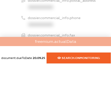
dossier.commercial_info.postal_address
XXXXXXXXXX
dossier.commercial_info.phone
XXXXXXXXXX
dossier.commercial_info.fax
freemium.actualData
XXXXXXXXXX
dossier.commercial_info.email
document.dueToDate
20.09.25
SEARCH.ONMONITORING
XXXXXXXXXX
dossier.commercial_info.website
XXXXXXXXXX
dossier.commercial_info.activity
XXXXXXXXXX