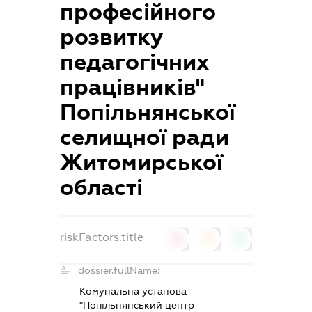
професійного
розвитку
педагогічних
працівників"
Попільнянської
селищної ради
Житомирської
області
riskFactors.title
0
0
0
dossier.fullName:
Комунальна установа
"Попільнянський центр