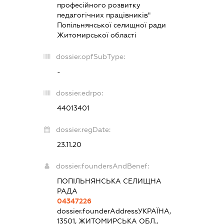
професійного розвитку
педагогічних працівників"
Попільнянської селищної ради
Житомирської області
dossier.opfSubType:
-
dossier.edrpo:
44013401
dossier.regDate:
23.11.20
dossier.foundersAndBenef:
ПОПІЛЬНЯНСЬКА СЕЛИЩНА
РАДА
04347226
dossier.founderAddress
УКРАЇНА,
13501, ЖИТОМИРСЬКА ОБЛ.,