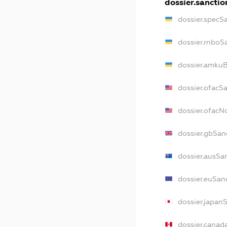
dossier.sanctio
dossier.specS
dossier.rnboS
dossier.amkuB
dossier.ofacS
dossier.ofac
dossier.gbSan
dossier.ausSa
dossier.euSan
dossier.japan
dossier.canad