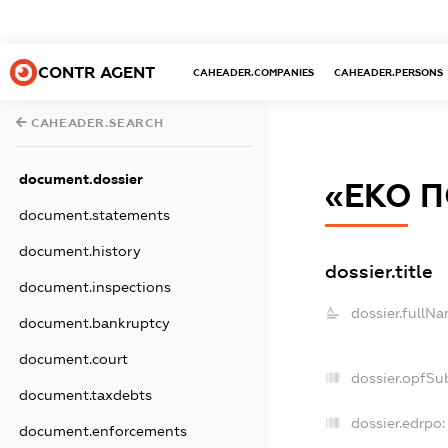
CONTR AGENT
CAHEADER.COMPANIES
CAHEADER.PERSONS
CAHEADER.SEARCH
document.dossier
«ЕКО П
document.statements
document.history
dossier.title
document.inspections
dossier.fullNa
document.bankruptcy
document.court
dossier.opfSu
document.taxdebts
dossier.edrpo:
document.enforcements