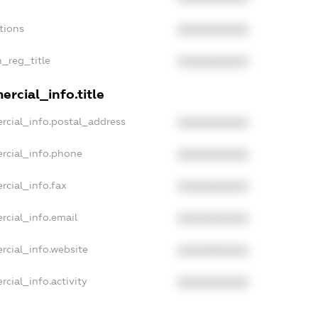
tions
XXXXXXXXXX
n_reg_title
XXXXXXXXXX
rcial_info.title
rcial_info.postal_address
XXXXXXXXXX
rcial_info.phone
XXXXXXXXXX
rcial_info.fax
XXXXXXXXXX
rcial_info.email
XXXXXXXXXX
rcial_info.website
XXXXXXXXXX
cial_info.activity
XXXXXXXXXX