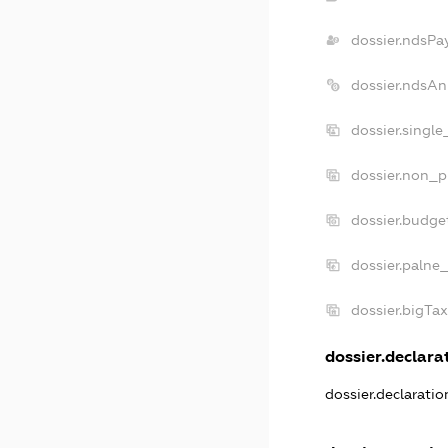
dossier.ndsPa
dossier.ndsAn
dossier.singl
dossier.non_p
dossier.budge
dossier.palne
dossier.bigTa
dossier.declarat
dossier.declarati