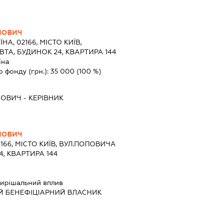
ЙОВИЧ
ЇНА, 02166, МІСТО КИЇВ,
А, БУДИНОК 24, КВАРТИРА 144
їна
о фонду (грн.):
35 000
(100 %)
ЙОВИЧ
-
КЕРІВНИК
ЙОВИЧ
2166, МІСТО КИЇВ, ВУЛ.ПОПОВИЧА
, КВАРТИРА 144
ирішальний вплив
Й БЕНЕФІЦІАРНИЙ ВЛАСНИК