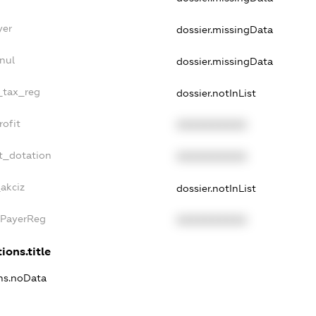
yer
dossier.missingData
nul
dossier.missingData
e_tax_reg
dossier.notInList
rofit
XXXXXXXXXX
t_dotation
XXXXXXXXXX
_akciz
dossier.notInList
xPayerReg
XXXXXXXXXX
ions.title
ons.noData