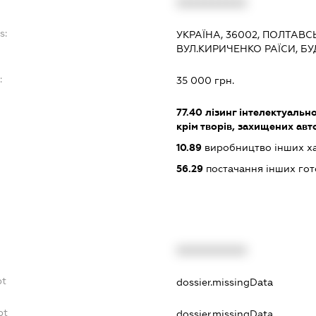
XXXXXXXXXX
s:
УКРАЇНА, 36002, ПОЛТАВС
ВУЛ.КИРИЧЕНКО РАЇСИ, Б
:
35 000 грн.
77.40
лізинг інтелектуально
крім творів, захищених ав
10.89
виробництво інших харч
56.29
постачання інших гот
XXXXXXXXXX
bt
dossier.missingData
bt
dossier.missingData