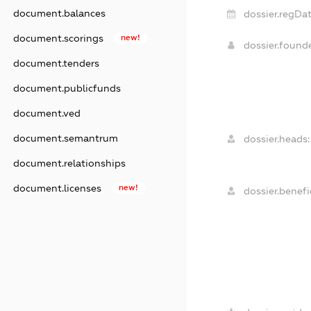
document.balances
dossier.regDat
document.scorings
new!
dossier.found
document.tenders
document.publicfunds
document.ved
document.semantrum
dossier.heads:
document.relationships
document.licenses
new!
dossier.benefic