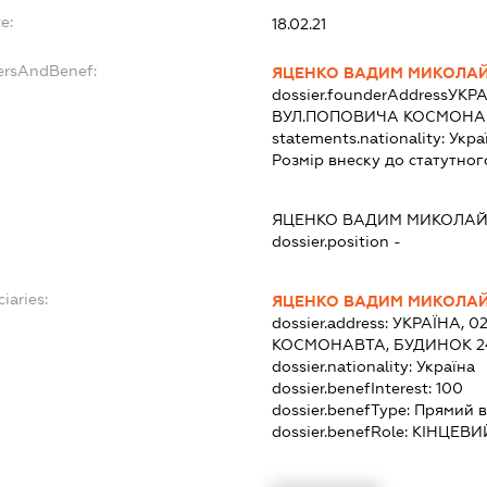
e:
18.02.21
ersAndBenef:
ЯЦЕНКО ВАДИМ МИКОЛА
dossier.founderAddress
УКРА
ВУЛ.ПОПОВИЧА КОСМОНАВТ
statements.nationality:
Укра
Розмір внеску до статутног
ЯЦЕНКО ВАДИМ МИКОЛА
dossier.position -
iaries:
ЯЦЕНКО ВАДИМ МИКОЛА
dossier.address:
УКРАЇНА, 0
КОСМОНАВТА, БУДИНОК 24
dossier.nationality:
Україна
dossier.benefInterest:
100
dossier.benefType:
Прямий в
dossier.benefRole:
КІНЦЕВИ