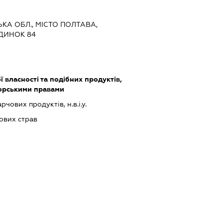
ЬКА ОБЛ., МІСТО ПОЛТАВА,
УДИНОК 84
ї власності та подібних продуктів,
торськими правами
ових продуктів, н.в.і.у.
ових страв