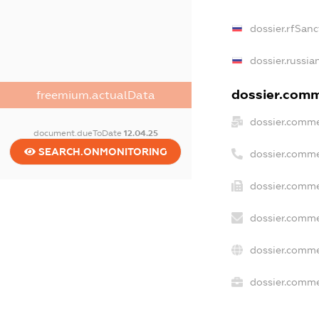
dossier.rfSanc
dossier.russia
dossier.comme
freemium.actualData
dossier.comme
document.dueToDate
12.04.25
SEARCH.ONMONITORING
dossier.comme
dossier.comme
dossier.comme
dossier.comme
dossier.commer