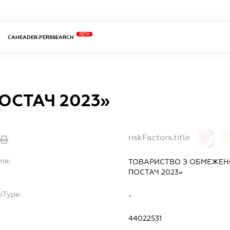
BETA
CAHEADER.PERSSEARCH
ОСТАЧ 2023»
riskFactors.title
0
me:
ТОВАРИСТВО З ОБМЕЖЕН
ПОСТАЧ 2023»
bType:
-
44022531