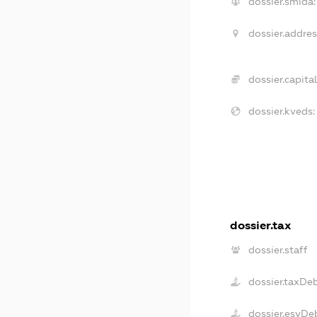
dossier.smida:
dossier.addres
dossier.capital
dossier.kveds:
dossier.tax
dossier.staff
dossier.taxDe
dossier.esvDe